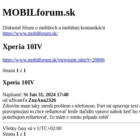
MOBILforum.sk
Diskusné fórum o mobiloch a mobilnej komunikácii
https://www.mobilforum.sk/
Xperia 10IV
https://www.mobilforum.sk/viewtopic.php?t=20806
Strana
1
z
1
Xperia 10IV
Napísané:
St Jan 31, 2024 17:40
od užívateľa
ZuzAna2326
Zdravim mam taky menši problem s telefonom. Furt mi upravuje text au
pravopisu)asi to chce reštartovať lenže tlačidlo vpravo nabok keď h
potrebujem reštartovať, čo mám v tomto prípade robiť
Všetky časy sú v
UTC+02:00
Strana
1
z
1