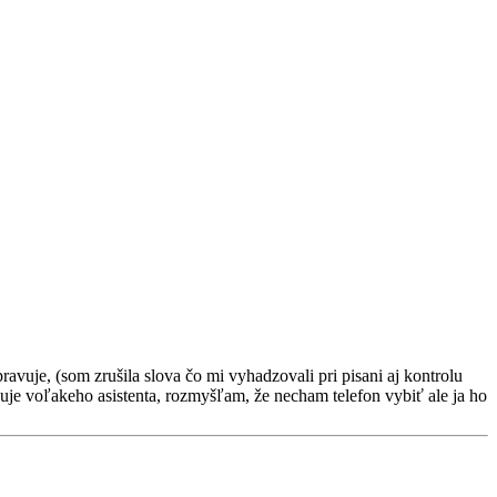
vuje, (som zrušila slova čo mi vyhadzovali pri pisani aj kontrolu
uje voľakeho asistenta, rozmyšľam, že necham telefon vybiť ale ja ho