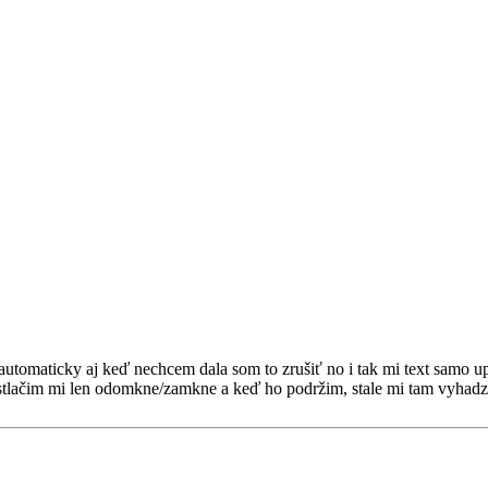
tomaticky aj keď nechcem dala som to zrušiť no i tak mi text samo upra
o stlačim mi len odomkne/zamkne a keď ho podržim, stale mi tam vyhadz