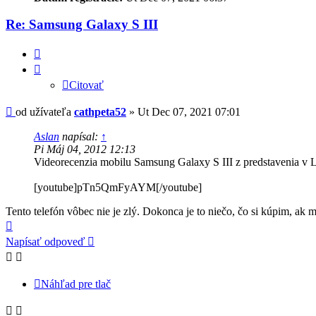
Re: Samsung Galaxy S III
Citovať
Citovať
Príspevok
od užívateľa
cathpeta52
»
Ut Dec 07, 2021 07:01
Aslan
napísal:
↑
Pi Máj 04, 2012 12:13
Videorecenzia mobilu Samsung Galaxy S III z predstavenia v
[youtube]pTn5QmFyAYM[/youtube]
Tento telefón vôbec nie je zlý. Dokonca je to niečo, čo si kúpim, ak 
Hore
Napísať odpoveď
Náhľad pre tlač