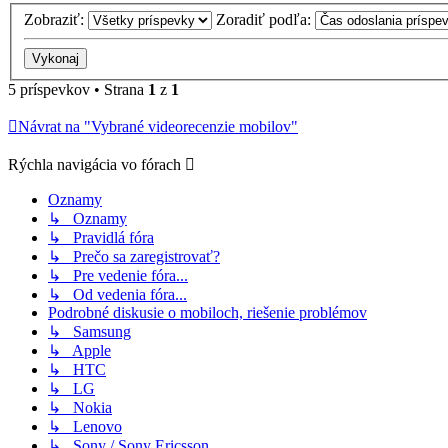
Zobraziť:
Zoradiť podľa:
5 príspevkov • Strana
1
z
1
Návrat na "Vybrané videorecenzie mobilov"
Rýchla navigácia vo fórach
Oznamy
↳ Oznamy
↳ Pravidlá fóra
↳ Prečo sa zaregistrovať?
↳ Pre vedenie fóra...
↳ Od vedenia fóra...
Podrobné diskusie o mobiloch, riešenie problémov
↳ Samsung
↳ Apple
↳ HTC
↳ LG
↳ Nokia
↳ Lenovo
↳ Sony / Sony Ericsson