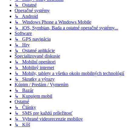
↳ Ostatné
Operačné systémy
↳ Android
↳ Windows Phone a Windows Mobile
↳ iOS, Symbian, Bada a ostatné operačné systémy...
Software
↳ GPS navigácia
↳ Hry
↳ Ostatné aplikácie
Špecializované diskusie
↳ Mobilní operátori
↳ Mobilný internet
↳ Mobily, tablety a všetko okolo mobilných technológií
↳ Skratky a výrazy
Kúpim / Predám / Vymením
↳ Bazár
↳ Kupujem mobil
Ostatné
↳ Články
↳ SMS pre každú príležitosť
↳ Vybrané videorecenzie mobilov
↳ Kôš