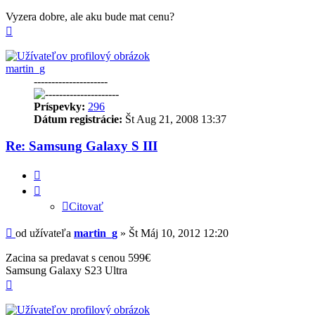
Vyzera dobre, ale aku bude mat cenu?
Hore
martin_g
---------------------
Príspevky:
296
Dátum registrácie:
Št Aug 21, 2008 13:37
Re: Samsung Galaxy S III
Citovať
Citovať
Príspevok
od užívateľa
martin_g
»
Št Máj 10, 2012 12:20
Zacina sa predavat s cenou 599€
Samsung Galaxy S23 Ultra
Hore