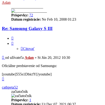
Aslan
_________________
Príspevky:
72
Dátum registrácie:
Ne Feb 10, 2008 01:23
Re: Samsung Galaxy S III
Citovať
Citovať
Príspevok
od užívateľa
Aslan
»
St Jún 20, 2012 10:30
Oficiálne predstavenie od Samsungu:
[youtube]555s1DbicfY[/youtube]
Hore
cathpeta52
začiatočník
Príspevky:
1
Dátum registrácie:
Ut Dec 07, 2021 06:37