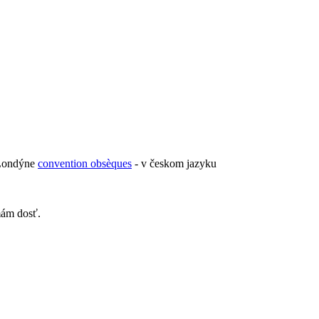
 Londýne
convention obsèques
- v českom jazyku
mám dosť.