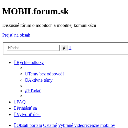
MOBILforum.sk
Diskusné fórum o mobiloch a mobilnej komunikácii
Prejsť na obsah
Rozšírené
Hľadať
vyhľadávanie
Rýchle odkazy
Temy bez odpovedí
Aktívne témy
Hľadať
FAQ
Prihlásiť sa
Vytvoriť účet
Obsah portálu
Ostatné
Vybrané videorecenzie mobilov