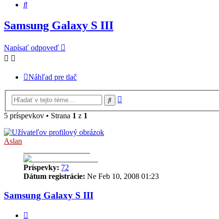
Hľadať
Samsung Galaxy S III
Napísať odpoveď
Náhľad pre tlač
Rozšírené
Hľadať
vyhľadávanie
5 príspevkov • Strana
1
z
1
Aslan
_________________
Príspevky:
72
Dátum registrácie:
Ne Feb 10, 2008 01:23
Samsung Galaxy S III
Citovať