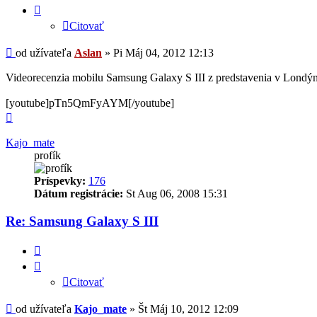
Citovať
Príspevok
od užívateľa
Aslan
»
Pi Máj 04, 2012 12:13
Videorecenzia mobilu Samsung Galaxy S III z predstavenia v Londýn
[youtube]pTn5QmFyAYM[/youtube]
Hore
Kajo_mate
profík
Príspevky:
176
Dátum registrácie:
St Aug 06, 2008 15:31
Re: Samsung Galaxy S III
Citovať
Citovať
Príspevok
od užívateľa
Kajo_mate
»
Št Máj 10, 2012 12:09