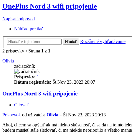
OnePlus Nord 3 wifi pripojenie
Napísať odpoveď
Náhľad pre tlač
Rozšírené vyhľadávanie
Hľadať
2 príspevky • Strana
1
z
1
Olivia
začiatočník
Príspevky:
1
Dátum registrácie:
Št Nov 23, 2023 20:07
OnePlus Nord 3 wifi pripojenie
Citovať
Príspevok
od užívateľa
Olivia
»
Št Nov 23, 2023 20:13
Ahoj, chcem sa opýtať ak má niekto skúsenosť, či sa dá na tomto telefó
budem musieť stále sledovať, či ma niekde nepripojilo a všetko ma