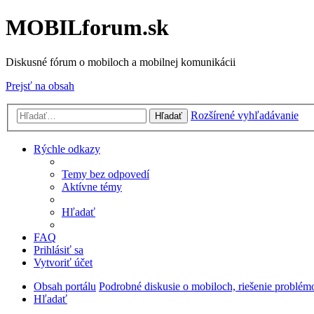
MOBILforum.sk
Diskusné fórum o mobiloch a mobilnej komunikácii
Prejsť na obsah
Rozšírené vyhľadávanie
Hľadať
Rýchle odkazy
Temy bez odpovedí
Aktívne témy
Hľadať
FAQ
Prihlásiť sa
Vytvoriť účet
Obsah portálu
Podrobné diskusie o mobiloch, riešenie problém
Hľadať