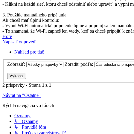
- Klikni na každú sieť, ktorú chceš odstrániť alebo upraviť, a vypni 
3. Použitie manuálneho pripájania:
Ak chceš mať úplnú kontrolu:
- Vypni Wi-Fi automatické pripojenie úplne a pripojuj sa len manuáln
- To znamená, že Wi-Fi zapneš len vtedy, keď sa chceš pripojiť k znám
Hore
Napísať odpoveď
Náhľad pre tlač
Zobraziť:
Zoradiť podľa:
2 príspevky • Strana
1
z
1
Návrat na "Ostatné"
Rýchla navigácia vo fórach
Oznamy
↳ Oznamy
↳ Pravidlá fóra
↳ Prečo sa zaregistrovať?