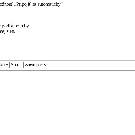
možnosť „Pripojiť sa automaticky“
e podľa potreby.
ej sieti.
Smer: