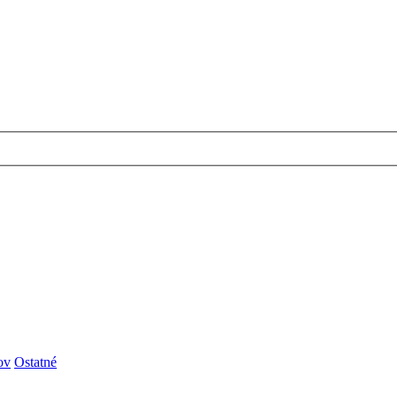
ov
Ostatné