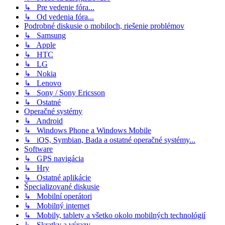
↳ Pre vedenie fóra...
↳ Od vedenia fóra...
Podrobné diskusie o mobiloch, riešenie problémov
↳ Samsung
↳ Apple
↳ HTC
↳ LG
↳ Nokia
↳ Lenovo
↳ Sony / Sony Ericsson
↳ Ostatné
Operačné systémy
↳ Android
↳ Windows Phone a Windows Mobile
↳ iOS, Symbian, Bada a ostatné operačné systémy...
Software
↳ GPS navigácia
↳ Hry
↳ Ostatné aplikácie
Špecializované diskusie
↳ Mobilní operátori
↳ Mobilný internet
↳ Mobily, tablety a všetko okolo mobilných technológií
↳ Skratky a výrazy