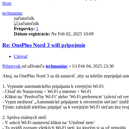
Hore
techmaniac
začiatočník
Príspevky:
5
Dátum registrácie:
Ne Feb 02, 2025 10:09
Re: OnePlus Nord 3 wifi pripojenie
Citovať
Príspevok
od užívateľa
techmaniac
»
Ut Feb 04, 2025 23:30
Ahoj, na OnePlus Nord 3 sa dá nastaviť, aby sa telefón nepripájal au
1. Vypnutie automatického pripájania k verejným Wi-Fi:
- Choď do Nastavenia > Wi-Fi a internet > Wi-Fi
- Klikni na ‘Predvoľby Wi-Fi’ alebo ‘Wi-Fi preferencie’ (závisí od ve
- Vypni možnosť „Automatické pripájanie k otvoreným sieťam“ (môže 
Týmto zabrániš telefónu pripájať sa k verejným Wi-Fi sieťam bez tvoj
2. Správa známych sietí:
- V sekcii Wi-Fi nastavení klikni na ‘Uložené siete’
- Tu uvidíš zoznam všetkých Wi-Fi sietí, ku ktorým si sa už pripojila