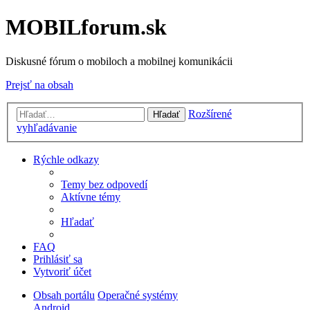
MOBILforum.sk
Diskusné fórum o mobiloch a mobilnej komunikácii
Prejsť na obsah
Rozšírené
Hľadať
vyhľadávanie
Rýchle odkazy
Temy bez odpovedí
Aktívne témy
Hľadať
FAQ
Prihlásiť sa
Vytvoriť účet
Obsah portálu
Operačné systémy
Android