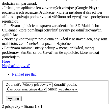
dodržiavam pár zásad:
- Inštalujem aplikácie len z overených zdrojov (Google Play) a
pozriem si ich recenzie. Aplikácie, ktoré si inštalujú ďalší softvér
alebo sa správajú podozrivo, sú väčšinou od vývojárov s pochybnou
reputáciou.
- Používam aplikácie na správu zariadenia ako SD Maid alebo
CCleaner, ktoré pomáhajú odstrániť zvyšky po odinštalovaných
aplikáciách.
- Niekedy kontrolujem povolenia aplikácií v nastaveniach, aby som
mal istotu, že nič nebeží na pozadí zbytočne.
- Používam minimalistický prístup – menej aplikácií, menej
problémov. Snažím sa udržiavať len tie aplikácie, ktoré naozaj
potrebujem.
Hore
Napísať odpoveď
Náhľad pre tlač
Zobraziť:
Zoradiť podľa:
Smer:
2 príspevky • Strana
1
z
1