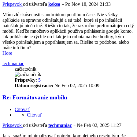
Príspevok
od užívateľa
kekso
»
Po Nov 18, 2024 21:33
Mám zlé skúsenosti s androidom po dlhom čase. Nie všetky
aplikácie sa správne odinštalujú a sú také, ktoré si po inštalácii
nainštalujú niečo iné. Riešim to tak, že raz ročne preformátujem celý
mobil. Keďže množstvo aplikácii používa prihlásenie google konto,
tak prihlásnie je rýchle no i tak je to robota na dve hodiny, kým
všetko poinštalujem a poprihlasujem sa. Riešite to podobne, alebo
máte inú fintu?
Hore
techmaniac
začiatočník
Príspevky:
5
Dátum registrácie:
Ne Feb 02, 2025 10:09
Re: Formátovanie mobilu
Citovať
Citovať
Príspevok
od užívateľa
techmaniac
»
Ne Feb 02, 2025 11:27
Ja sa snažím minimalizovať potrebu kompletného resetu tým, že