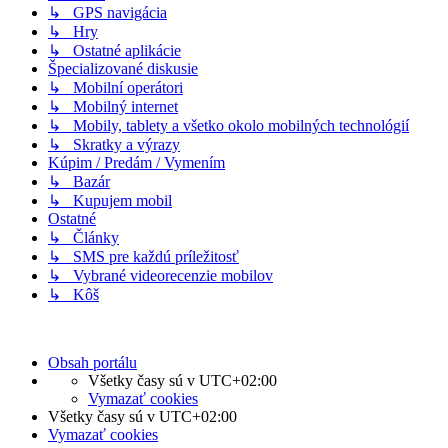
↳ GPS navigácia
↳ Hry
↳ Ostatné aplikácie
Špecializované diskusie
↳ Mobilní operátori
↳ Mobilný internet
↳ Mobily, tablety a všetko okolo mobilných technológií
↳ Skratky a výrazy
Kúpim / Predám / Vymením
↳ Bazár
↳ Kupujem mobil
Ostatné
↳ Články
↳ SMS pre každú príležitosť
↳ Vybrané videorecenzie mobilov
↳ Kôš
Obsah portálu
Všetky časy sú v
UTC+02:00
Vymazať cookies
Všetky časy sú v
UTC+02:00
Vymazať cookies