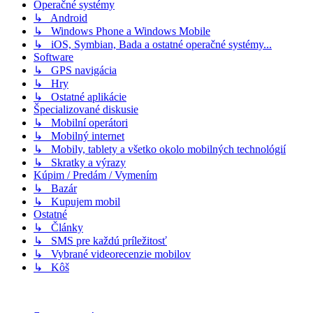
Operačné systémy
↳ Android
↳ Windows Phone a Windows Mobile
↳ iOS, Symbian, Bada a ostatné operačné systémy...
Software
↳ GPS navigácia
↳ Hry
↳ Ostatné aplikácie
Špecializované diskusie
↳ Mobilní operátori
↳ Mobilný internet
↳ Mobily, tablety a všetko okolo mobilných technológií
↳ Skratky a výrazy
Kúpim / Predám / Vymením
↳ Bazár
↳ Kupujem mobil
Ostatné
↳ Články
↳ SMS pre každú príležitosť
↳ Vybrané videorecenzie mobilov
↳ Kôš