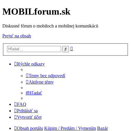
MOBILforum.sk
Diskusné fórum o mobiloch a mobilnej komunikácii
Prejsť na obsah
Rozšírené
Hľadať
vyhľadávanie
Rýchle odkazy
Temy bez odpovedí
Aktívne témy
Hľadať
FAQ
Prihlásiť sa
Vytvoriť účet
Obsah portálu
Kúpim / Predám / Vymením
Bazár