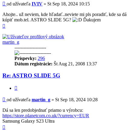
Príspevok
od užívateľa
IVIV
»
St Sep 18, 2024 10:15
Ahojte.. už neviem, kde hľadať..neviete mi pls poradiť, kde sa dá
kúpiť mob.tel. ASTRO SLIDE 5G?
Ďakujem
Hore
martin_g
---------------------
Príspevky:
296
Dátum registrácie:
Št Aug 21, 2008 13:37
Re: ASTRO SLIDE 5G
Citovať
Príspevok
od užívateľa
martin_g
»
St Sep 18, 2024 10:28
Dá sa len predobjednať priamo u výrobcu:
https://store.planetcom.co.uk/?currency=EUR
Samsung Galaxy S23 Ultra
Hore