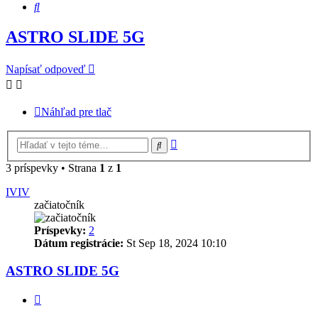
Hľadať
ASTRO SLIDE 5G
Napísať odpoveď
Náhľad pre tlač
Rozšírené
Hľadať
vyhľadávanie
3 príspevky • Strana
1
z
1
IVIV
začiatočník
Príspevky:
2
Dátum registrácie:
St Sep 18, 2024 10:10
ASTRO SLIDE 5G
Citovať