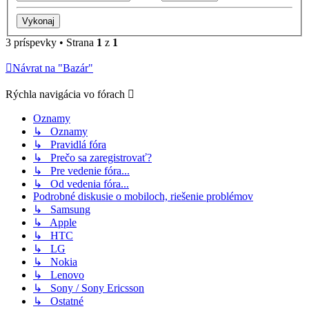
3 príspevky • Strana
1
z
1
Návrat na "Bazár"
Rýchla navigácia vo fórach
Oznamy
↳ Oznamy
↳ Pravidlá fóra
↳ Prečo sa zaregistrovať?
↳ Pre vedenie fóra...
↳ Od vedenia fóra...
Podrobné diskusie o mobiloch, riešenie problémov
↳ Samsung
↳ Apple
↳ HTC
↳ LG
↳ Nokia
↳ Lenovo
↳ Sony / Sony Ericsson
↳ Ostatné