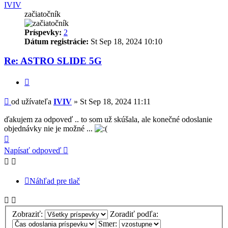
IVIV
začiatočník
Príspevky:
2
Dátum registrácie:
St Sep 18, 2024 10:10
Re: ASTRO SLIDE 5G
Citovať
Príspevok
od užívateľa
IVIV
»
St Sep 18, 2024 11:11
ďakujem za odpoveď .. to som už skúšala, ale konečné odoslanie
objednávky nie je možné ...
Hore
Napísať odpoveď
Náhľad pre tlač
Zobraziť:
Zoradiť podľa:
Smer: