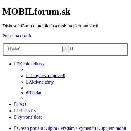
MOBILforum.sk
Diskusné fórum o mobiloch a mobilnej komunikácii
Prejsť na obsah
Rozšírené
Hľadať
vyhľadávanie
Rýchle odkazy
Temy bez odpovedí
Aktívne témy
Hľadať
FAQ
Prihlásiť sa
Vytvoriť účet
Obsah portálu
Kúpim / Predám / Vymením
Kupujem mobil