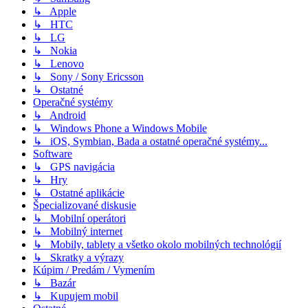
↳ Apple
↳ HTC
↳ LG
↳ Nokia
↳ Lenovo
↳ Sony / Sony Ericsson
↳ Ostatné
Operačné systémy
↳ Android
↳ Windows Phone a Windows Mobile
↳ iOS, Symbian, Bada a ostatné operačné systémy...
Software
↳ GPS navigácia
↳ Hry
↳ Ostatné aplikácie
Špecializované diskusie
↳ Mobilní operátori
↳ Mobilný internet
↳ Mobily, tablety a všetko okolo mobilných technológií
↳ Skratky a výrazy
Kúpim / Predám / Vymením
↳ Bazár
↳ Kupujem mobil