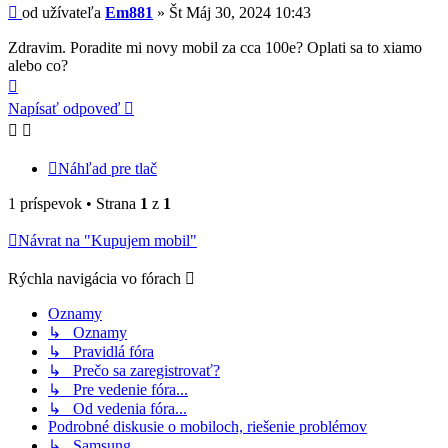
Príspevok
od užívateľa
Em881
»
Št Máj 30, 2024 10:43
Zdravim. Poradite mi novy mobil za cca 100e? Oplati sa to xiamo
alebo co?
Hore
Napísať odpoveď
Náhľad pre tlač
1 príspevok • Strana
1
z
1
Návrat na "Kupujem mobil"
Rýchla navigácia vo fórach
Oznamy
↳ Oznamy
↳ Pravidlá fóra
↳ Prečo sa zaregistrovať?
↳ Pre vedenie fóra...
↳ Od vedenia fóra...
Podrobné diskusie o mobiloch, riešenie problémov
↳ Samsung