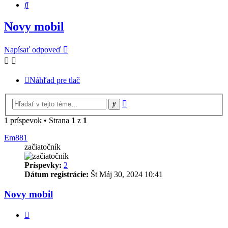
Hľadať
Novy mobil
Napísať odpoveď
Náhľad pre tlač
Rozšírené
Hľadať
vyhľadávanie
1 príspevok • Strana
1
z
1
Em881
začiatočník
Príspevky:
2
Dátum registrácie:
Št Máj 30, 2024 10:41
Novy mobil
Citovať