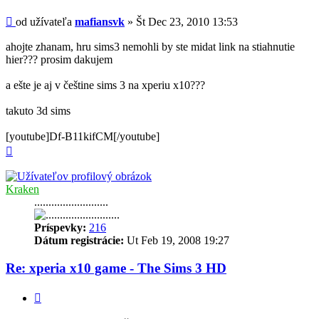
Príspevok
od užívateľa
mafiansvk
»
Št Dec 23, 2010 13:53
ahojte zhanam, hru sims3 nemohli by ste midat link na stiahnutie
hier??? prosim dakujem
a ešte je aj v češtine sims 3 na xperiu x10???
takuto 3d sims
[youtube]Df-B11kifCM[/youtube]
Hore
Kraken
..........................
Príspevky:
216
Dátum registrácie:
Ut Feb 19, 2008 19:27
Re: xperia x10 game - The Sims 3 HD
Citovať