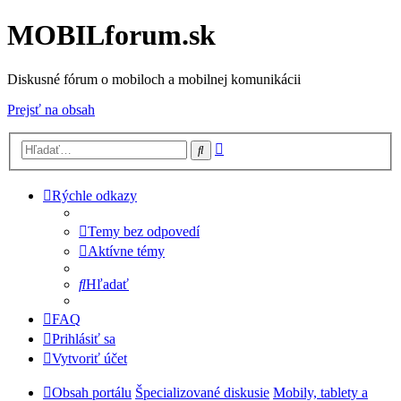
MOBILforum.sk
Diskusné fórum o mobiloch a mobilnej komunikácii
Prejsť na obsah
Rozšírené
Hľadať
vyhľadávanie
Rýchle odkazy
Temy bez odpovedí
Aktívne témy
Hľadať
FAQ
Prihlásiť sa
Vytvoriť účet
Obsah portálu
Špecializované diskusie
Mobily, tablety a