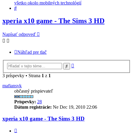
všetko okolo mobilných technológií
Hľadať
xperia x10 game - The Sims 3 HD
Napísať odpoveď
Náhľad pre tlač
Rozšírené
Hľadať
vyhľadávanie
3 príspevky • Strana
1
z
1
mafiansvk
občasný prispievateľ
Príspevky:
28
Dátum registrácie:
Ne Dec 19, 2010 22:06
xperia x10 game - The Sims 3 HD
Citovať