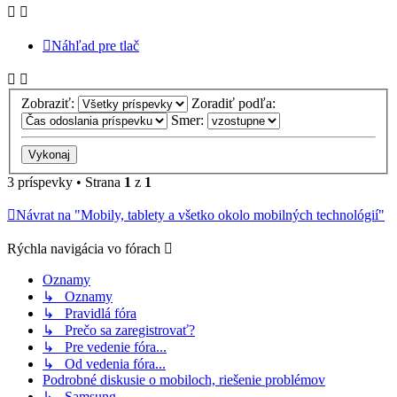
Náhľad pre tlač
Zobraziť:
Zoradiť podľa:
Smer:
3 príspevky • Strana
1
z
1
Návrat na "Mobily, tablety a všetko okolo mobilných technológií"
Rýchla navigácia vo fórach
Oznamy
↳ Oznamy
↳ Pravidlá fóra
↳ Prečo sa zaregistrovať?
↳ Pre vedenie fóra...
↳ Od vedenia fóra...
Podrobné diskusie o mobiloch, riešenie problémov
↳ Samsung