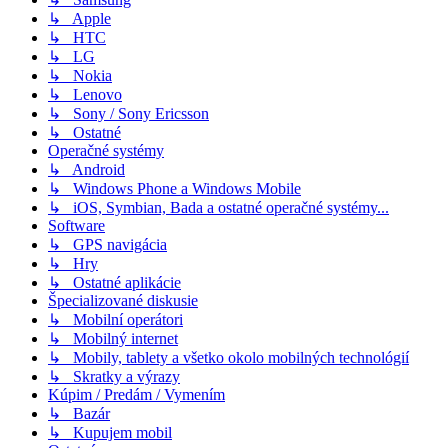
↳ Apple
↳ HTC
↳ LG
↳ Nokia
↳ Lenovo
↳ Sony / Sony Ericsson
↳ Ostatné
Operačné systémy
↳ Android
↳ Windows Phone a Windows Mobile
↳ iOS, Symbian, Bada a ostatné operačné systémy...
Software
↳ GPS navigácia
↳ Hry
↳ Ostatné aplikácie
Špecializované diskusie
↳ Mobilní operátori
↳ Mobilný internet
↳ Mobily, tablety a všetko okolo mobilných technológií
↳ Skratky a výrazy
Kúpim / Predám / Vymením
↳ Bazár
↳ Kupujem mobil