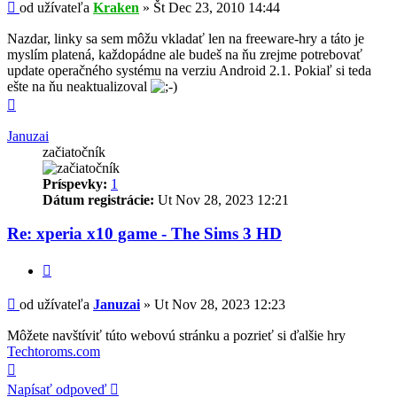
Príspevok
od užívateľa
Kraken
»
Št Dec 23, 2010 14:44
Nazdar, linky sa sem môžu vkladať len na freeware-hry a táto je
myslím platená, každopádne ale budeš na ňu zrejme potrebovať
update operačného systému na verziu Android 2.1. Pokiaľ si teda
ešte na ňu neaktualizoval
Hore
Januzai
začiatočník
Príspevky:
1
Dátum registrácie:
Ut Nov 28, 2023 12:21
Re: xperia x10 game - The Sims 3 HD
Citovať
Príspevok
od užívateľa
Januzai
»
Ut Nov 28, 2023 12:23
Môžete navštíviť túto webovú stránku a pozrieť si ďalšie hry
Techtoroms.com
Hore
Napísať odpoveď