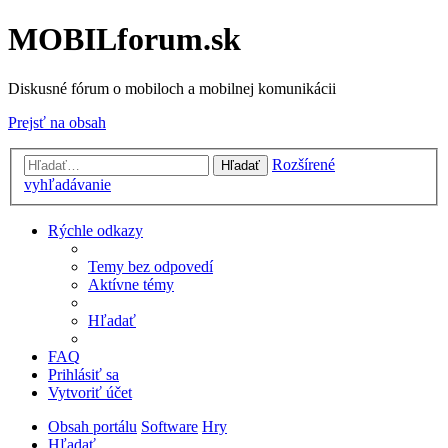
MOBILforum.sk
Diskusné fórum o mobiloch a mobilnej komunikácii
Prejsť na obsah
Rozšírené
Hľadať
vyhľadávanie
Rýchle odkazy
Temy bez odpovedí
Aktívne témy
Hľadať
FAQ
Prihlásiť sa
Vytvoriť účet
Obsah portálu
Software
Hry
Hľadať