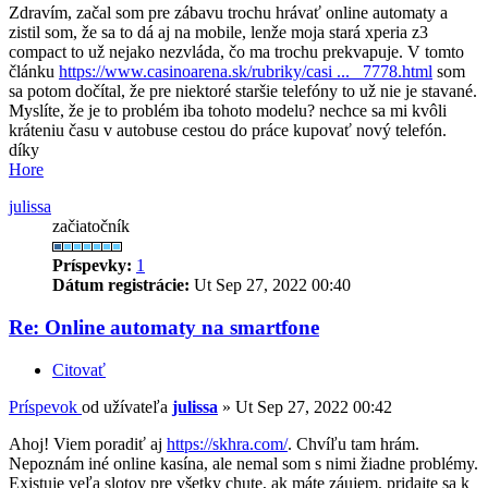
Zdravím, začal som pre zábavu trochu hrávať online automaty a
zistil som, že sa to dá aj na mobile, lenže moja stará xperia z3
compact to už nejako nezvláda, čo ma trochu prekvapuje. V tomto
článku
https://www.casinoarena.sk/rubriky/casi ... _7778.html
som
sa potom dočítal, že pre niektoré staršie telefóny to už nie je stavané.
Myslíte, že je to problém iba tohoto modelu? nechce sa mi kvôli
kráteniu času v autobuse cestou do práce kupovať nový telefón.
díky
Hore
julissa
začiatočník
Príspevky:
1
Dátum registrácie:
Ut Sep 27, 2022 00:40
Re: Online automaty na smartfone
Citovať
Príspevok
od užívateľa
julissa
»
Ut Sep 27, 2022 00:42
Ahoj! Viem poradiť aj
https://skhra.com/
. Chvíľu tam hrám.
Nepoznám iné online kasína, ale nemal som s nimi žiadne problémy.
Existuje veľa slotov pre všetky chute, ak máte záujem, pridajte sa k