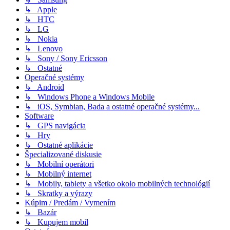
↳ Apple
↳ HTC
↳ LG
↳ Nokia
↳ Lenovo
↳ Sony / Sony Ericsson
↳ Ostatné
Operačné systémy
↳ Android
↳ Windows Phone a Windows Mobile
↳ iOS, Symbian, Bada a ostatné operačné systémy...
Software
↳ GPS navigácia
↳ Hry
↳ Ostatné aplikácie
Špecializované diskusie
↳ Mobilní operátori
↳ Mobilný internet
↳ Mobily, tablety a všetko okolo mobilných technológií
↳ Skratky a výrazy
Kúpim / Predám / Vymením
↳ Bazár
↳ Kupujem mobil