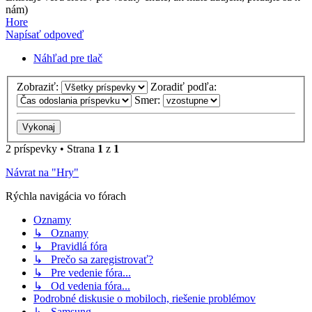
nám)
Hore
Napísať odpoveď
Náhľad pre tlač
Zobraziť:
Zoradiť podľa:
Smer:
2 príspevky • Strana
1
z
1
Návrat na "Hry"
Rýchla navigácia vo fórach
Oznamy
↳ Oznamy
↳ Pravidlá fóra
↳ Prečo sa zaregistrovať?
↳ Pre vedenie fóra...
↳ Od vedenia fóra...
Podrobné diskusie o mobiloch, riešenie problémov
↳ Samsung