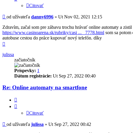
Citovať
Príspevok
od užívateľa
danny6996
»
Ut Nov 02, 2021 12:15
Zdravím, začal som pre zábavu trochu hrávať online automaty a zistil
https://www.casinoarena.sk/rubriky/casi ... _7778.html
som sa potom do
autobuse cestou do práce kupovať nový telefón. díky
Hore
julissa
začiatočník
Príspevky:
1
Dátum registrácie:
Ut Sep 27, 2022 00:40
Re: Online automaty na smartfone
Citovať
Citovať
Príspevok
od užívateľa
julissa
»
Ut Sep 27, 2022 00:42