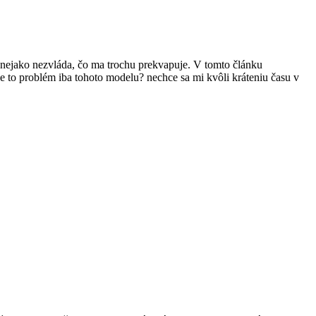
už nejako nezvláda, čo ma trochu prekvapuje. V tomto článku
e je to problém iba tohoto modelu? nechce sa mi kvôli kráteniu času v