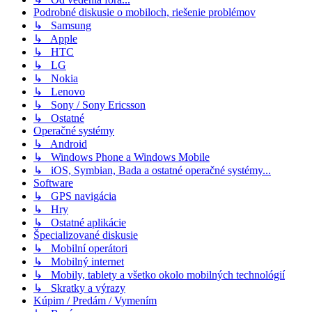
Podrobné diskusie o mobiloch, riešenie problémov
↳ Samsung
↳ Apple
↳ HTC
↳ LG
↳ Nokia
↳ Lenovo
↳ Sony / Sony Ericsson
↳ Ostatné
Operačné systémy
↳ Android
↳ Windows Phone a Windows Mobile
↳ iOS, Symbian, Bada a ostatné operačné systémy...
Software
↳ GPS navigácia
↳ Hry
↳ Ostatné aplikácie
Špecializované diskusie
↳ Mobilní operátori
↳ Mobilný internet
↳ Mobily, tablety a všetko okolo mobilných technológií
↳ Skratky a výrazy
Kúpim / Predám / Vymením