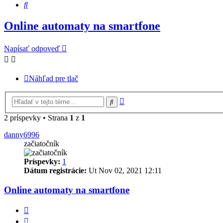
Hľadať
Online automaty na smartfone
Napísať odpoveď
Náhľad pre tlač
Rozšírené
Hľadať
vyhľadávanie
2 príspevky • Strana
1
z
1
danny6996
začiatočník
Príspevky:
1
Dátum registrácie:
Ut Nov 02, 2021 12:11
Online automaty na smartfone
Citovať