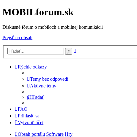
MOBILforum.sk
Diskusné fórum o mobiloch a mobilnej komunikácii
Prejsť na obsah
Rozšírené
Hľadať
vyhľadávanie
Rýchle odkazy
Temy bez odpovedí
Aktívne témy
Hľadať
FAQ
Prihlásiť sa
Vytvoriť účet
Obsah portálu
Software
Hry