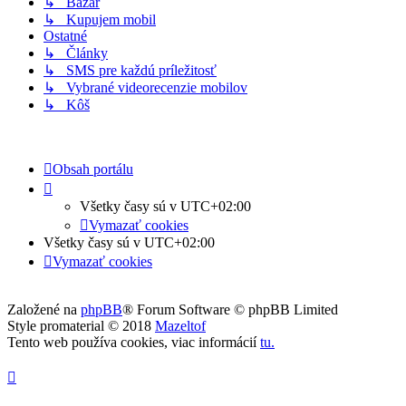
↳ Bazár
↳ Kupujem mobil
Ostatné
↳ Články
↳ SMS pre každú príležitosť
↳ Vybrané videorecenzie mobilov
↳ Kôš
Obsah portálu
Všetky časy sú v
UTC+02:00
Vymazať cookies
Všetky časy sú v
UTC+02:00
Vymazať cookies
Založené na
phpBB
® Forum Software © phpBB Limited
Style promaterial © 2018
Mazeltof
Tento web používa cookies, viac informácií
tu
.