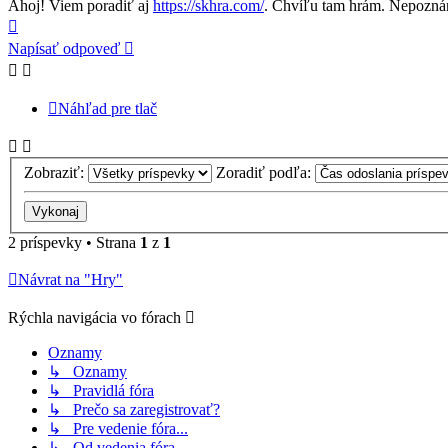
Ahoj! Viem poradiť aj
https://skhra.com/
. Chvíľu tam hrám. Nepoznám 
Hore
Napísať odpoveď
Náhľad pre tlač
Zobraziť:
Zoradiť podľa:
2 príspevky • Strana
1
z
1
Návrat na "Hry"
Rýchla navigácia vo fórach
Oznamy
↳ Oznamy
↳ Pravidlá fóra
↳ Prečo sa zaregistrovať?
↳ Pre vedenie fóra...
↳ Od vedenia fóra...