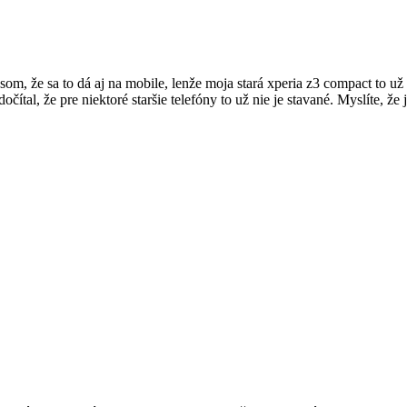
 som, že sa to dá aj na mobile, lenže moja stará xperia z3 compact to 
čítal, že pre niektoré staršie telefóny to už nie je stavané. Myslíte, ž