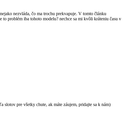
už nejako nezvláda, čo ma trochu prekvapuje. V tomto článku
e je to problém iba tohoto modelu? nechce sa mi kvôli kráteniu času v
a slotov pre všetky chute, ak máte záujem, pridajte sa k nám)