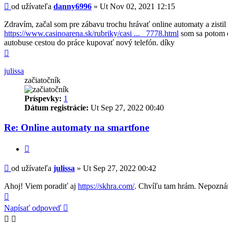
Príspevok
od užívateľa
danny6996
»
Ut Nov 02, 2021 12:15
Zdravím, začal som pre zábavu trochu hrávať online automaty a zistil
https://www.casinoarena.sk/rubriky/casi ... _7778.html
som sa potom do
autobuse cestou do práce kupovať nový telefón. díky
Hore
julissa
začiatočník
Príspevky:
1
Dátum registrácie:
Ut Sep 27, 2022 00:40
Re: Online automaty na smartfone
Citovať
Príspevok
od užívateľa
julissa
»
Ut Sep 27, 2022 00:42
Ahoj! Viem poradiť aj
https://skhra.com/
. Chvíľu tam hrám. Nepoznám 
Hore
Napísať odpoveď