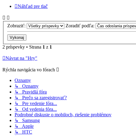
Náhľad pre tlač
Zobraziť:
Zoradiť podľa:
2 príspevky • Strana
1
z
1
Návrat na "Hry"
Rýchla navigácia vo fórach
Oznamy
↳ Oznamy
↳ Pravidlá fóra
↳ Prečo sa zaregistrovať?
↳ Pre vedenie fóra...
↳ Od vedenia fóra...
Podrobné diskusie o mobiloch, riešenie problémov
↳ Samsung
↳ Apple
↳ HTC