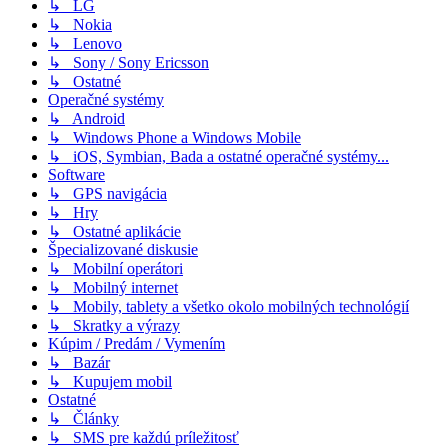
↳ LG
↳ Nokia
↳ Lenovo
↳ Sony / Sony Ericsson
↳ Ostatné
Operačné systémy
↳ Android
↳ Windows Phone a Windows Mobile
↳ iOS, Symbian, Bada a ostatné operačné systémy...
Software
↳ GPS navigácia
↳ Hry
↳ Ostatné aplikácie
Špecializované diskusie
↳ Mobilní operátori
↳ Mobilný internet
↳ Mobily, tablety a všetko okolo mobilných technológií
↳ Skratky a výrazy
Kúpim / Predám / Vymením
↳ Bazár
↳ Kupujem mobil
Ostatné
↳ Články
↳ SMS pre každú príležitosť