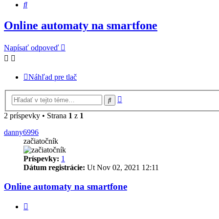
Hľadať
Online automaty na smartfone
Napísať odpoveď
Náhľad pre tlač
Rozšírené
Hľadať
vyhľadávanie
2 príspevky • Strana
1
z
1
danny6996
začiatočník
Príspevky:
1
Dátum registrácie:
Ut Nov 02, 2021 12:11
Online automaty na smartfone
Citovať