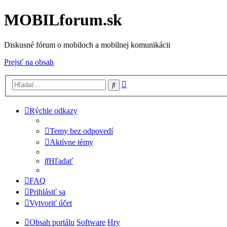
MOBILforum.sk
Diskusné fórum o mobiloch a mobilnej komunikácii
Prejsť na obsah
Rozšírené
Hľadať
vyhľadávanie
Rýchle odkazy
Temy bez odpovedí
Aktívne témy
Hľadať
FAQ
Prihlásiť sa
Vytvoriť účet
Obsah portálu
Software
Hry