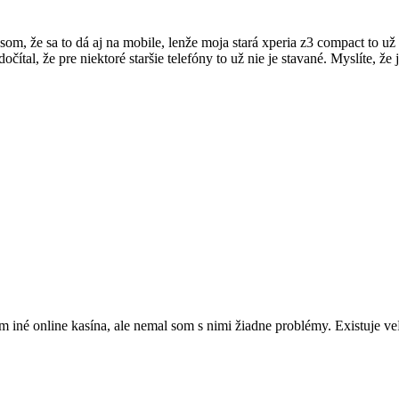
 som, že sa to dá aj na mobile, lenže moja stará xperia z3 compact to 
čítal, že pre niektoré staršie telefóny to už nie je stavané. Myslíte, ž
iné online kasína, ale nemal som s nimi žiadne problémy. Existuje veľ