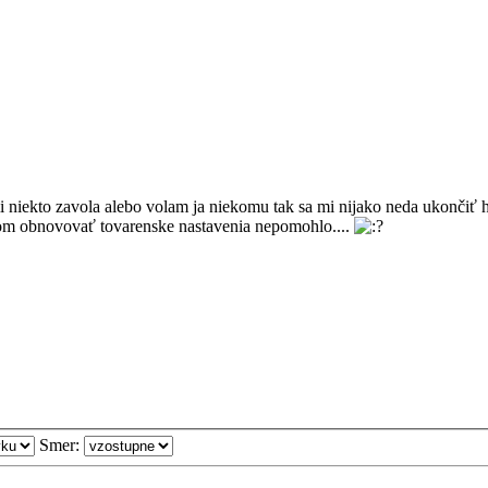
iekto zavola alebo volam ja niekomu tak sa mi nijako neda ukončiť h
l som obnovovať tovarenske nastavenia nepomohlo....
Smer: