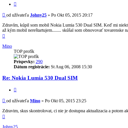
Príspevok
od užívateľa
Johny25
»
Po Okt 05, 2015 20:17
Zdravím, kúpil som mobil Nokia Lumia 530 Dual SIM. Keď mi niekto z
až kým mobil nereštartujem........ skúšal som obnovovať tovarenske 
Hore
Mino
TOP profík
Príspevky:
290
Dátum registrácie:
St Aug 06, 2008 15:30
Re: Nokia Lumia 530 Dual SIM
Citovať
Príspevok
od užívateľa
Mino
»
Po Okt 05, 2015 23:25
Zdravim, skus skontrolovat, ci nie je dostupna aktualizacia a potom ak
Hore
Johny25