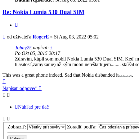
Re: Nokia Lumia 530 Dual SIM
Citovať
Príspevok
od užívateľa
RogerE
»
St Aug 03, 2022 05:02
Johny25
napísal:
↑
Po Okt 05, 2015 20:17
Zdravím, kúpil som mobil Nokia Lumia 530 Dual SIM. Keď mi n
hlasitosť,zamykanie) až kým mobil nereštartujem........ skúša
This was a great phone indeed. Sad that Nokia disbanded it
.
Nulls Brawl APK
Hore
Napísať odpoveď
Náhľad pre tlač
Zobraziť:
Zoradiť podľa: