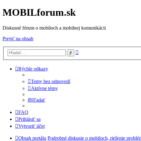
MOBILforum.sk
Diskusné fórum o mobiloch a mobilnej komunikácii
Prejsť na obsah
Rozšírené
Hľadať
vyhľadávanie
Rýchle odkazy
Temy bez odpovedí
Aktívne témy
Hľadať
FAQ
Prihlásiť sa
Vytvoriť účet
Obsah portálu
Podrobné diskusie o mobiloch, riešenie probl