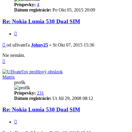
Príspevky:
4
Dátum registrácie:
Po Okt 05, 2015 20:09
Re: Nokia Lumia 530 Dual SIM
Citovať
Príspevok
od užívateľa
Johny25
»
St Okt 07, 2015 15:36
Nie nemám.
Hore
Matrix
profík
Príspevky:
231
Dátum registrácie:
Ut Júl 29, 2008 08:12
Re: Nokia Lumia 530 Dual SIM
Citovať
Príspevok