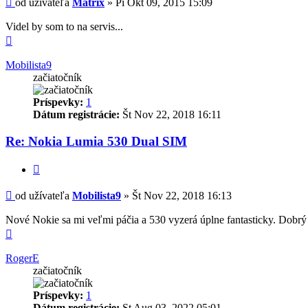
od užívateľa
Matrix
»
Pi Okt 09, 2015 15:09
Videl by som to na servis...
Hore
Mobilista9
začiatočník
Príspevky:
1
Dátum registrácie:
Št Nov 22, 2018 16:11
Re: Nokia Lumia 530 Dual SIM
Citovať
Príspevok
od užívateľa
Mobilista9
»
Št Nov 22, 2018 16:13
Nové Nokie sa mi veľmi páčia a 530 vyzerá úplne fantasticky. Dobrý 
Hore
RogerE
začiatočník
Príspevky:
1
Dátum registrácie:
St Aug 03, 2022 05:01