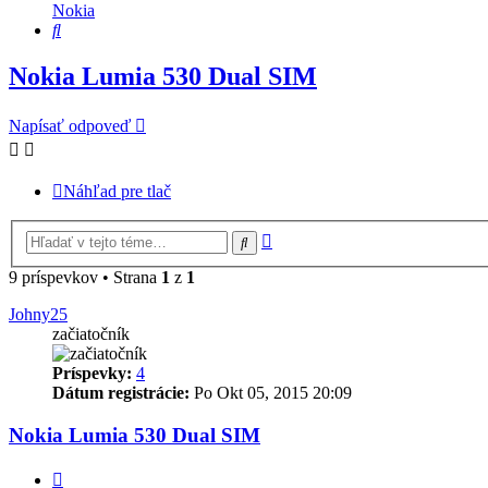
Nokia
Hľadať
Nokia Lumia 530 Dual SIM
Napísať odpoveď
Náhľad pre tlač
Rozšírené
Hľadať
vyhľadávanie
9 príspevkov • Strana
1
z
1
Johny25
začiatočník
Príspevky:
4
Dátum registrácie:
Po Okt 05, 2015 20:09
Nokia Lumia 530 Dual SIM
Citovať