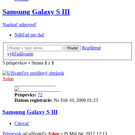
Samsung Galaxy S III
Napísať odpoveď
Náhľad pre tlač
Rozšírené
Hľadať
vyhľadávanie
5 príspevkov • Strana
1
z
1
Aslan
_________________
Príspevky:
72
Dátum registrácie:
Ne Feb 10, 2008 01:23
Samsung Galaxy S III
Citovať
Príspevok
od užívateľa
Aslan
»
Pi Máj 04, 2012 12:13