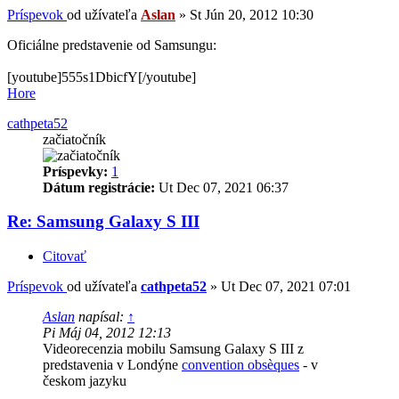
Príspevok
od užívateľa
Aslan
»
St Jún 20, 2012 10:30
Oficiálne predstavenie od Samsungu:
[youtube]555s1DbicfY[/youtube]
Hore
cathpeta52
začiatočník
Príspevky:
1
Dátum registrácie:
Ut Dec 07, 2021 06:37
Re: Samsung Galaxy S III
Citovať
Príspevok
od užívateľa
cathpeta52
»
Ut Dec 07, 2021 07:01
Aslan
napísal:
↑
Pi Máj 04, 2012 12:13
Videorecenzia mobilu Samsung Galaxy S III z
predstavenia v Londýne
convention obsèques
- v
českom jazyku