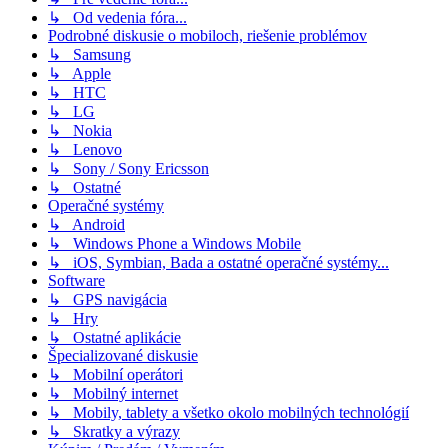
↳ Od vedenia fóra...
Podrobné diskusie o mobiloch, riešenie problémov
↳ Samsung
↳ Apple
↳ HTC
↳ LG
↳ Nokia
↳ Lenovo
↳ Sony / Sony Ericsson
↳ Ostatné
Operačné systémy
↳ Android
↳ Windows Phone a Windows Mobile
↳ iOS, Symbian, Bada a ostatné operačné systémy...
Software
↳ GPS navigácia
↳ Hry
↳ Ostatné aplikácie
Špecializované diskusie
↳ Mobilní operátori
↳ Mobilný internet
↳ Mobily, tablety a všetko okolo mobilných technológií
↳ Skratky a výrazy