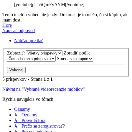
[youtube]pTn5QmFyAYM[/youtube]
Tento telefón vôbec nie je zlý. Dokonca je to niečo, čo si kúpim, ak
mám dosť.
Hore
Napísať odpoveď
Náhľad pre tlač
Zobraziť:
Zoradiť podľa:
Smer:
5 príspevkov • Strana
1
z
1
Návrat na "Vybrané videorecenzie mobilov"
Rýchla navigácia vo fórach
Oznamy
↳ Oznamy
↳ Pravidlá fóra
↳ Prečo sa zaregistrovať?
↳ Pre vedenie fóra...