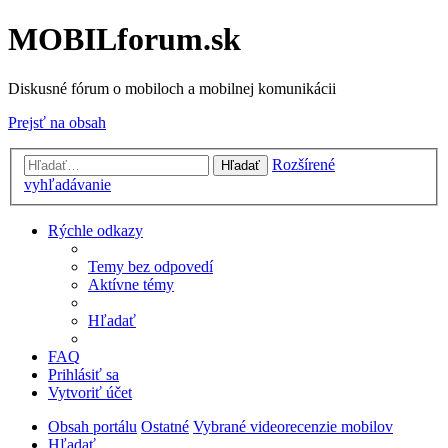
MOBILforum.sk
Diskusné fórum o mobiloch a mobilnej komunikácii
Prejsť na obsah
Rozšírené
Hľadať
vyhľadávanie
Rýchle odkazy
Temy bez odpovedí
Aktívne témy
Hľadať
FAQ
Prihlásiť sa
Vytvoriť účet
Obsah portálu
Ostatné
Vybrané videorecenzie mobilov
Hľadať