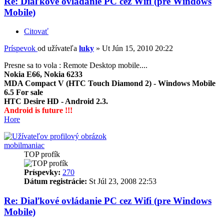
Re: Diaľkové ovládanie PC cez Wifi (pre Windows
Mobile)
Citovať
Príspevok
od užívateľa
luky
»
Ut Jún 15, 2010 20:22
Presne sa to vola : Remote Desktop mobile....
Nokia E66, Nokia 6233
MDA Compact V (HTC Touch Diamond 2) - Windows Mobile
6.5 For sale
HTC Desire HD - Android 2.3.
Android is future !!!
Hore
mobilmaniac
TOP profík
Príspevky:
270
Dátum registrácie:
St Júl 23, 2008 22:53
Re: Diaľkové ovládanie PC cez Wifi (pre Windows
Mobile)