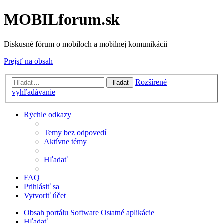
MOBILforum.sk
Diskusné fórum o mobiloch a mobilnej komunikácii
Prejsť na obsah
Rozšírené
Hľadať
vyhľadávanie
Rýchle odkazy
Temy bez odpovedí
Aktívne témy
Hľadať
FAQ
Prihlásiť sa
Vytvoriť účet
Obsah portálu
Software
Ostatné aplikácie
Hľadať