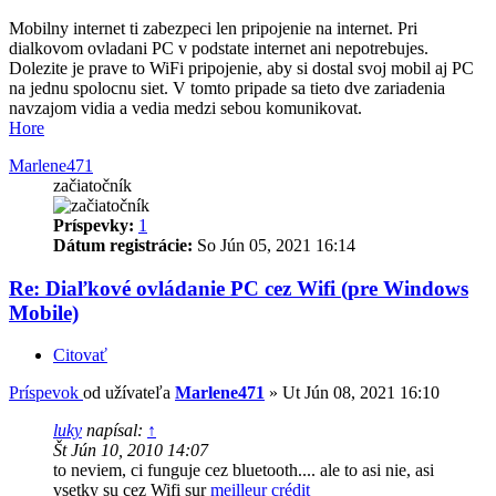
Mobilny internet ti zabezpeci len pripojenie na internet. Pri
dialkovom ovladani PC v podstate internet ani nepotrebujes.
Dolezite je prave to WiFi pripojenie, aby si dostal svoj mobil aj PC
na jednu spolocnu siet. V tomto pripade sa tieto dve zariadenia
navzajom vidia a vedia medzi sebou komunikovat.
Hore
Marlene471
začiatočník
Príspevky:
1
Dátum registrácie:
So Jún 05, 2021 16:14
Re: Diaľkové ovládanie PC cez Wifi (pre Windows
Mobile)
Citovať
Príspevok
od užívateľa
Marlene471
»
Ut Jún 08, 2021 16:10
luky
napísal:
↑
Št Jún 10, 2010 14:07
to neviem, ci funguje cez bluetooth.... ale to asi nie, asi
vsetky su cez Wifi sur
meilleur crédit