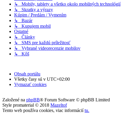
↳ Mobily, tablety a všetko okolo mobilných technológií
↳ Skratky a výrazy
Kúpim / Predám / Vymením
↳ Bazár
↳ Kupujem mobil
Ostatné
↳ Články
↳ SMS pre každú príležitosť
↳ Vybrané videorecenzie mobilov
↳ Kôš
Obsah portálu
Všetky časy sú v
UTC+02:00
Vymazať cookies
Založené na
phpBB
® Forum Software © phpBB Limited
Style promaterial © 2018
Mazeltof
Tento web používa cookies, viac informácií
tu
.