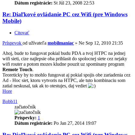
Dátum registrácie:
St Júl 23, 2008 22:53
Re: Diaľkové ovládanie PC cez Wifi (pre Windows
Mobile)
Citovať
Príspevok
od užívateľa
mobilmaniac
»
Ne Sep 12, 2010 21:35
Ahoj, bude to fungovat pokial budu PDA a tvoj HTPC na jednej
wifi sieti, cize najlepsie oba prihlasit do spolocnej siete cez nejaky
wifi router a potom mozes kludne pouzit uz spominany program
Remote Touch
.
Teoreticky by to mohlo fungovat aj pokial spojis obe zariadenia cez
Ad - Hoc siet, ktoru vytvoris na HTPC, ale tuto kombinaciu som
zatial neskusal, tak ak to otestujes, daj vediet
Hore
Bobb11
začiatočník
Príspevky:
1
Dátum registrácie:
Po Jan 27, 2014 19:07
Re: Diaľkové ovládanie PC cez Wifi (pre Windows