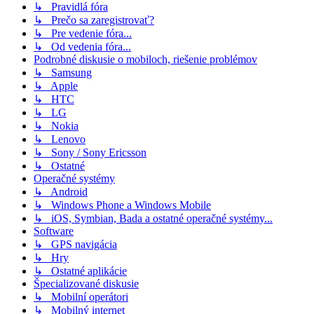
↳ Pravidlá fóra
↳ Prečo sa zaregistrovať?
↳ Pre vedenie fóra...
↳ Od vedenia fóra...
Podrobné diskusie o mobiloch, riešenie problémov
↳ Samsung
↳ Apple
↳ HTC
↳ LG
↳ Nokia
↳ Lenovo
↳ Sony / Sony Ericsson
↳ Ostatné
Operačné systémy
↳ Android
↳ Windows Phone a Windows Mobile
↳ iOS, Symbian, Bada a ostatné operačné systémy...
Software
↳ GPS navigácia
↳ Hry
↳ Ostatné aplikácie
Špecializované diskusie
↳ Mobilní operátori
↳ Mobilný internet