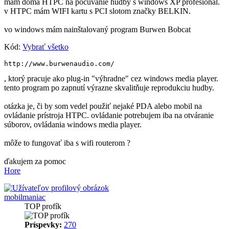
mám doma HTPC na počúvanie hudby s windows XP profesional.
v HTPC mám WIFI kartu s PCI slotom značky BELKIN.
vo windows mám nainštalovaný program Burwen Bobcat
Kód:
Vybrať všetko
http://www.burwenaudio.com/
, ktorý pracuje ako plug-in "výhradne" cez windows media player.
tento program po zapnutí výrazne skvalitňuje reprodukciu hudby.
otázka je, či by som vedel použiť nejaké PDA alebo mobil na
ovládanie prístroja HTPC. ovládanie potrebujem iba na otváranie
súborov, ovládania windows media player.
môže to fungovať iba s wifi routerom ?
ďakujem za pomoc
Hore
mobilmaniac
TOP profík
Príspevky:
270