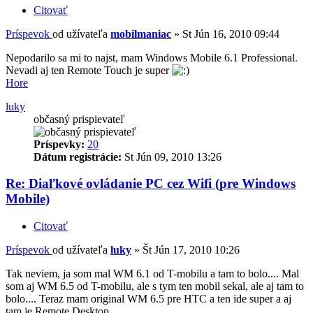
Citovať
Príspevok
od užívateľa
mobilmaniac
»
St Jún 16, 2010 09:44
Nepodarilo sa mi to najst, mam Windows Mobile 6.1 Professional.
Nevadi aj ten Remote Touch je super
Hore
luky
občasný prispievateľ
Príspevky:
20
Dátum registrácie:
St Jún 09, 2010 13:26
Re: Diaľkové ovládanie PC cez Wifi (pre Windows
Mobile)
Citovať
Príspevok
od užívateľa
luky
»
Št Jún 17, 2010 10:26
Tak neviem, ja som mal WM 6.1 od T-mobilu a tam to bolo.... Mal
som aj WM 6.5 od T-mobilu, ale s tym ten mobil sekal, ale aj tam to
bolo.... Teraz mam original WM 6.5 pre HTC a ten ide super a aj
tam je Remote Desktop