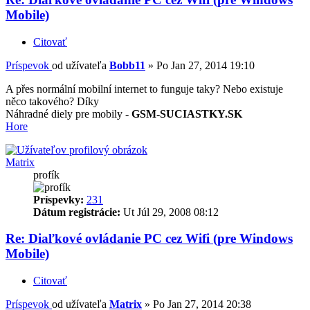
Mobile)
Citovať
Príspevok
od užívateľa
Bobb11
»
Po Jan 27, 2014 19:10
A přes normální mobilní internet to funguje taky? Nebo existuje
něco takového? Díky
Náhradné diely pre mobily -
GSM-SUCIASTKY.SK
Hore
Matrix
profík
Príspevky:
231
Dátum registrácie:
Ut Júl 29, 2008 08:12
Re: Diaľkové ovládanie PC cez Wifi (pre Windows
Mobile)
Citovať
Príspevok
od užívateľa
Matrix
»
Po Jan 27, 2014 20:38