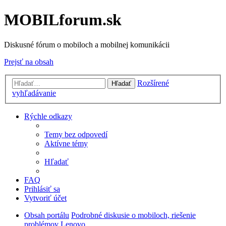
MOBILforum.sk
Diskusné fórum o mobiloch a mobilnej komunikácii
Prejsť na obsah
Rozšírené
Hľadať
vyhľadávanie
Rýchle odkazy
Temy bez odpovedí
Aktívne témy
Hľadať
FAQ
Prihlásiť sa
Vytvoriť účet
Obsah portálu
Podrobné diskusie o mobiloch, riešenie
problémov
Lenovo