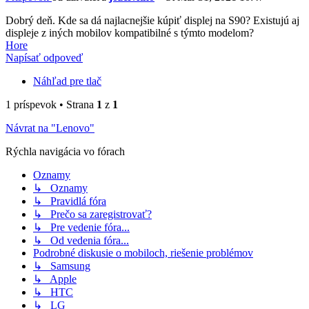
Dobrý deň. Kde sa dá najlacnejšie kúpiť displej na S90? Existujú aj
displeje z iných mobilov kompatibilné s týmto modelom?
Hore
Napísať odpoveď
Náhľad pre tlač
1 príspevok • Strana
1
z
1
Návrat na "Lenovo"
Rýchla navigácia vo fórach
Oznamy
↳ Oznamy
↳ Pravidlá fóra
↳ Prečo sa zaregistrovať?
↳ Pre vedenie fóra...
↳ Od vedenia fóra...
Podrobné diskusie o mobiloch, riešenie problémov
↳ Samsung
↳ Apple
↳ HTC
↳ LG