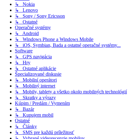
↳ Nokia
↳ Lenovo
↳ Sony / Sony Ericsson
↳ Ostatné
Operačné systémy
↳ Android
↳ Windows Phone a Windows Mobile
↳ iOS, Symbian, Bada a ostatné operačné systémy...
Software
↳ GPS navigácia
↳ Hry
↳ Ostatné aplikácie
Špecializované diskusie
↳ Mobilní operátori
↳ Mobilný internet
↳ Mobily, tablety a všetko okolo mobilných technológií
↳ Skratky a výrazy
Kúpim / Predám / Vymením
↳ Bazár
↳ Kupujem mobil
Ostatné
↳ Články
↳ SMS pre každú príležitosť
↳ Vybrané videorecenzie mobilov