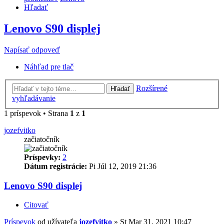
Hľadať
Lenovo S90 displej
Napísať odpoveď
Náhľad pre tlač
Rozšírené
Hľadať
vyhľadávanie
1 príspevok • Strana
1
z
1
jozefvitko
začiatočník
Príspevky:
2
Dátum registrácie:
Pi Júl 12, 2019 21:36
Lenovo S90 displej
Citovať
Príspevok
od užívateľa
jozefvitko
»
St Mar 31, 2021 10:47