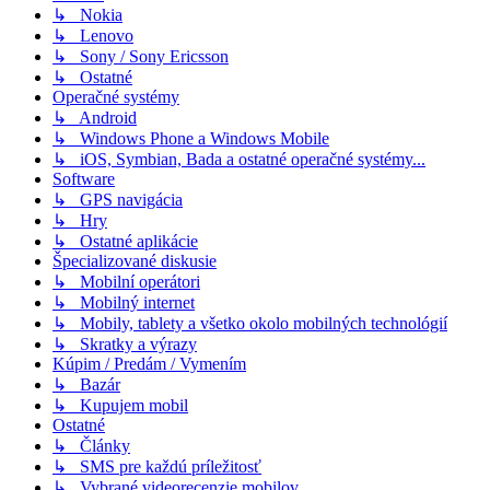
↳ Nokia
↳ Lenovo
↳ Sony / Sony Ericsson
↳ Ostatné
Operačné systémy
↳ Android
↳ Windows Phone a Windows Mobile
↳ iOS, Symbian, Bada a ostatné operačné systémy...
Software
↳ GPS navigácia
↳ Hry
↳ Ostatné aplikácie
Špecializované diskusie
↳ Mobilní operátori
↳ Mobilný internet
↳ Mobily, tablety a všetko okolo mobilných technológií
↳ Skratky a výrazy
Kúpim / Predám / Vymením
↳ Bazár
↳ Kupujem mobil
Ostatné
↳ Články
↳ SMS pre každú príležitosť
↳ Vybrané videorecenzie mobilov