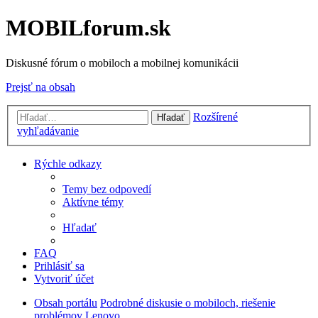
MOBILforum.sk
Diskusné fórum o mobiloch a mobilnej komunikácii
Prejsť na obsah
Rozšírené
Hľadať
vyhľadávanie
Rýchle odkazy
Temy bez odpovedí
Aktívne témy
Hľadať
FAQ
Prihlásiť sa
Vytvoriť účet
Obsah portálu
Podrobné diskusie o mobiloch, riešenie
problémov
Lenovo