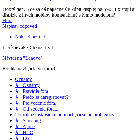
Dobrý deň. Kde sa dá najlacnejšie kúpiť displej na S90? Existujú aj
displeje z iných mobilov kompatibilné s týmto modelom?
Hore
Napísať odpoveď
Náhľad pre tlač
1 príspevok • Strana
1
z
1
Návrat na "Lenovo"
Rýchla navigácia vo fórach
Oznamy
↳ Oznamy
↳ Pravidlá fóra
↳ Prečo sa zaregistrovať?
↳ Pre vedenie fóra...
↳ Od vedenia fóra...
Podrobné diskusie o mobiloch, riešenie problémov
↳ Samsung
↳ Apple
↳ HTC
↳ LG