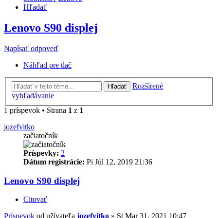
Hľadať
Lenovo S90 displej
Napísať odpoveď
Náhľad pre tlač
Rozšírené
Hľadať
vyhľadávanie
1 príspevok • Strana
1
z
1
jozefvitko
začiatočník
Príspevky:
2
Dátum registrácie:
Pi Júl 12, 2019 21:36
Lenovo S90 displej
Citovať
Príspevok
od užívateľa
jozefvitko
»
St Mar 31, 2021 10:47