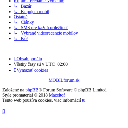
Kúpim / Predám / Vymením
↳ Bazár
↳ Kupujem mobil
Ostatné
↳ Články
↳ SMS pre každú príležitosť
↳ Vybrané videorecenzie mobilov
↳ Kôš
Obsah portálu
Všetky časy sú v
UTC+02:00
Vymazať cookies
MOBILforum.sk
Založené na
phpBB
® Forum Software © phpBB Limited
Style promaterial © 2018
Mazeltof
Tento web používa cookies, viac informácií
tu
.