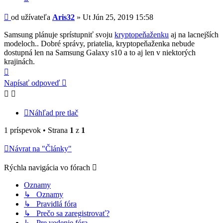
Príspevok
od užívateľa
Aris32
»
Ut Jún 25, 2019 15:58
Samsung plánuje sprístupniť svoju
kryptopeňaženku
aj na lacnejších
modeloch.. Dobré správy, priatelia, kryptopeňaženka nebude
dostupná len na Samsung Galaxy s10 a to aj len v niektorých
krajinách.
Hore
Napísať odpoveď
Náhľad pre tlač
1 príspevok • Strana
1
z
1
Návrat na "Články"
Rýchla navigácia vo fórach
Oznamy
↳ Oznamy
↳ Pravidlá fóra
↳ Prečo sa zaregistrovať?
↳ Pre vedenie fóra...