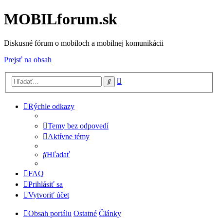
MOBILforum.sk
Diskusné fórum o mobiloch a mobilnej komunikácii
Prejsť na obsah
Rozšírené
Hľadať
vyhľadávanie
Rýchle odkazy
Temy bez odpovedí
Aktívne témy
Hľadať
FAQ
Prihlásiť sa
Vytvoriť účet
Obsah portálu
Ostatné
Články