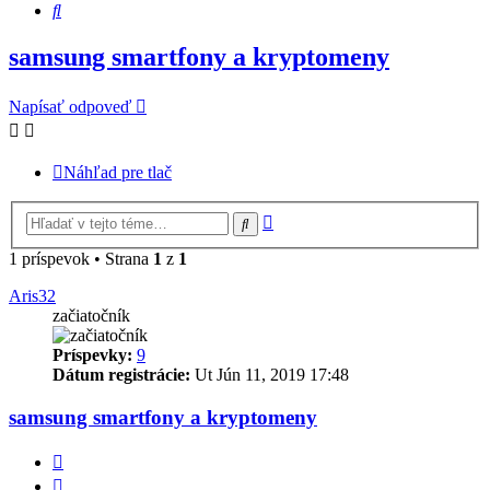
Hľadať
samsung smartfony a kryptomeny
Napísať odpoveď
Náhľad pre tlač
Rozšírené
Hľadať
vyhľadávanie
1 príspevok • Strana
1
z
1
Aris32
začiatočník
Príspevky:
9
Dátum registrácie:
Ut Jún 11, 2019 17:48
samsung smartfony a kryptomeny
Citovať