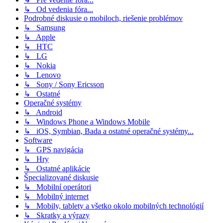
↳ Od vedenia fóra...
Podrobné diskusie o mobiloch, riešenie problémov
↳ Samsung
↳ Apple
↳ HTC
↳ LG
↳ Nokia
↳ Lenovo
↳ Sony / Sony Ericsson
↳ Ostatné
Operačné systémy
↳ Android
↳ Windows Phone a Windows Mobile
↳ iOS, Symbian, Bada a ostatné operačné systémy...
Software
↳ GPS navigácia
↳ Hry
↳ Ostatné aplikácie
Špecializované diskusie
↳ Mobilní operátori
↳ Mobilný internet
↳ Mobily, tablety a všetko okolo mobilných technológií
↳ Skratky a výrazy