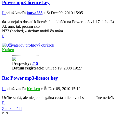
-
Power mp3-licence key
kotva255
Príspevok
od užívateľa
kotva255
»
Št Dec 09, 2010 15:05
dá sa nejako dostať k licenčnému kľúču na Powermp3 v1.17 alebo L
Ak áno, tak prosím ako
N73 (hacked) - siedmy mobil čo mám
Hore
Kraken
..........................
Príspevky:
216
Dátum registrácie:
Ut Feb 19, 2008 19:27
Re: Power mp3-licence key
Príspevok
od užívateľa
Kraken
»
Št Dec 09, 2010 15:12
Určite sa dá, ale nie je to legálna cesta a tieto veci sa tu na fóre nerieš
Hore
Zamknuté