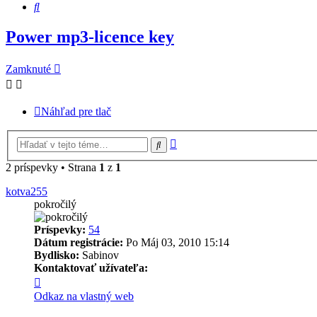
Hľadať
Power mp3-licence key
Zamknuté
Náhľad pre tlač
Rozšírené
Hľadať
vyhľadávanie
2 príspevky • Strana
1
z
1
kotva255
pokročilý
Príspevky:
54
Dátum registrácie:
Po Máj 03, 2010 15:14
Bydlisko:
Sabinov
Kontaktovať užívateľa:
Kontaktné
informácie
Odkaz na vlastný web
užívateľa