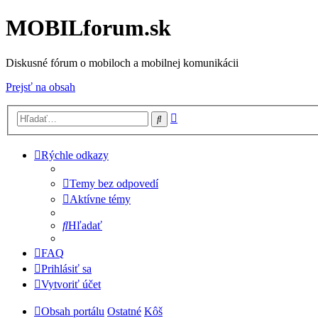
MOBILforum.sk
Diskusné fórum o mobiloch a mobilnej komunikácii
Prejsť na obsah
Rozšírené
Hľadať
vyhľadávanie
Rýchle odkazy
Temy bez odpovedí
Aktívne témy
Hľadať
FAQ
Prihlásiť sa
Vytvoriť účet
Obsah portálu
Ostatné
Kôš