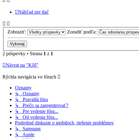
Náhľad pre tlač
Zobraziť:
Zoradiť podľa:
2 príspevky • Strana
1
z
1
Návrat na "Kôš"
Rýchla navigácia vo fórach
Oznamy
↳ Oznamy
↳ Pravidlá fóra
↳ Prečo sa zaregistrovať?
↳ Pre vedenie fóra...
↳ Od vedenia fóra...
Podrobné diskusie o mobiloch, riešenie problémov
↳ Samsung
↳ Apple