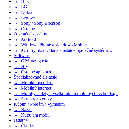
↳ HTC
↳ LG
↳ Nokia
↳ Lenovo
↳ Sony / Sony Ericsson
↳ Ostatné
Operačné systémy
↳ Android
↳ Windows Phone a Windows Mobile
↳ iOS, Symbian, Bada a ostatné operačné systémy...
Software
↳ GPS navigácia
↳ Hry
↳ Ostatné aplikácie
Špecializované diskusie
↳ Mobilní operátori
↳ Mobilný internet
↳ Mobily, tablety a všetko okolo mobilných technológií
↳ Skratky a výrazy
Kúpim / Predám / Vymením
↳ Bazár
↳ Kupujem mobil
Ostatné
↳ Články