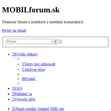
MOBILforum.sk
Diskusné fórum o mobiloch a mobilnej komunikácii
Prejsť na obsah
Rozšírené
Hľadať
vyhľadávanie
Rýchle odkazy
Temy bez odpovedí
Aktívne témy
Hľadať
FAQ
Prihlásiť sa
Vytvoriť účet
Obsah portálu
Ostatné
SMS pre