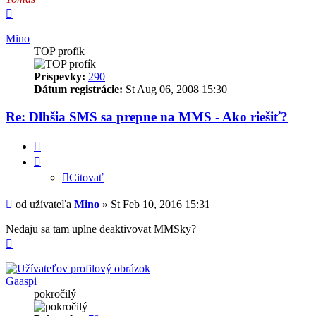
Hore
Mino
TOP profík
Príspevky:
290
Dátum registrácie:
St Aug 06, 2008 15:30
Re: Dlhšia SMS sa prepne na MMS - Ako riešiť?
Citovať
Citovať
Príspevok
od užívateľa
Mino
»
St Feb 10, 2016 15:31
Nedaju sa tam uplne deaktivovat MMSky?
Hore
Gaaspi
pokročilý