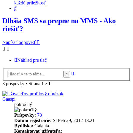
každú príležitosť
Hľadať
Dlhšia SMS sa prepne na MMS - Ako
riešiť?
Napísať odpoveď
Náhľad pre tlač
Rozšírené
Hľadať
vyhľadávanie
3 príspevky • Strana
1
z
1
Gaaspi
pokročilý
Príspevky:
78
Dátum registrácie:
St Feb 29, 2012 18:21
Bydlisko:
Galanta
Kontaktovať užívateľa: