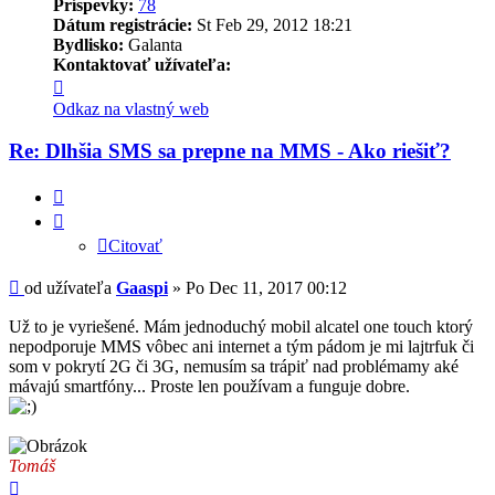
Príspevky:
78
Dátum registrácie:
St Feb 29, 2012 18:21
Bydlisko:
Galanta
Kontaktovať užívateľa:
Kontaktné
informácie
Odkaz na vlastný web
užívateľa
-
Re: Dlhšia SMS sa prepne na MMS - Ako riešiť?
Gaaspi
Citovať
Citovať
Príspevok
od užívateľa
Gaaspi
»
Po Dec 11, 2017 00:12
Už to je vyriešené. Mám jednoduchý mobil alcatel one touch ktorý
nepodporuje MMS vôbec ani internet a tým pádom je mi lajtrfuk či
som v pokrytí 2G či 3G, nemusím sa trápiť nad problémamy aké
mávajú smartfóny... Proste len používam a funguje dobre.
Tomáš
Hore