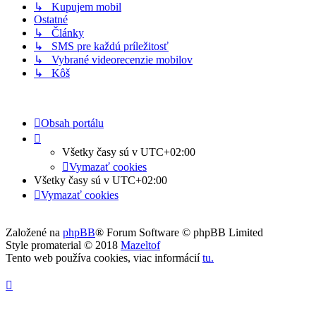
↳ Kupujem mobil
Ostatné
↳ Články
↳ SMS pre každú príležitosť
↳ Vybrané videorecenzie mobilov
↳ Kôš
Obsah portálu
Všetky časy sú v
UTC+02:00
Vymazať cookies
Všetky časy sú v
UTC+02:00
Vymazať cookies
Založené na
phpBB
® Forum Software © phpBB Limited
Style promaterial © 2018
Mazeltof
Tento web používa cookies, viac informácií
tu
.