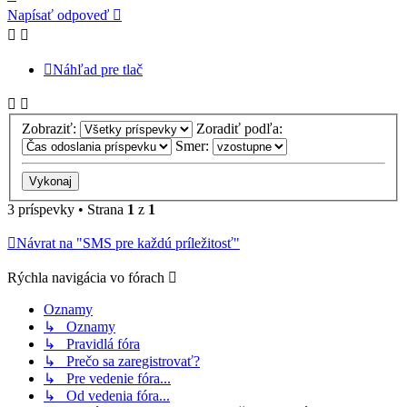
Napísať odpoveď
Náhľad pre tlač
Zobraziť:
Zoradiť podľa:
Smer:
3 príspevky • Strana
1
z
1
Návrat na "SMS pre každú príležitosť"
Rýchla navigácia vo fórach
Oznamy
↳ Oznamy
↳ Pravidlá fóra
↳ Prečo sa zaregistrovať?
↳ Pre vedenie fóra...
↳ Od vedenia fóra...