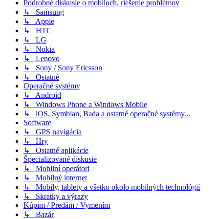
Podrobné diskusie o mobiloch, riešenie problémov
↳ Samsung
↳ Apple
↳ HTC
↳ LG
↳ Nokia
↳ Lenovo
↳ Sony / Sony Ericsson
↳ Ostatné
Operačné systémy
↳ Android
↳ Windows Phone a Windows Mobile
↳ iOS, Symbian, Bada a ostatné operačné systémy...
Software
↳ GPS navigácia
↳ Hry
↳ Ostatné aplikácie
Špecializované diskusie
↳ Mobilní operátori
↳ Mobilný internet
↳ Mobily, tablety a všetko okolo mobilných technológií
↳ Skratky a výrazy
Kúpim / Predám / Vymením
↳ Bazár