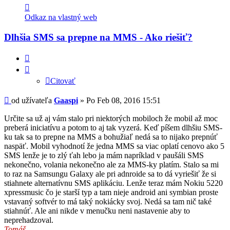
Kontaktné
informácie
Odkaz na vlastný web
užívateľa
-
Dlhšia SMS sa prepne na MMS - Ako riešiť?
Gaaspi
Citovať
Citovať
Príspevok
od užívateľa
Gaaspi
»
Po Feb 08, 2016 15:51
Určite sa už aj vám stalo pri niektorých mobiloch že mobil až moc
preberá iniciatívu a potom to aj tak vyzerá. Keď píšem dlhšiu SMS-
ku tak sa to prepne na MMS a bohužiaľ nedá sa to nijako prepnúť
naspäť. Mobil vyhodnotí že jedna MMS sa viac oplatí cenovo ako 5
SMS lenže je to zlý ťah lebo ja mám napríklad v paušáli SMS
nekonečno, volania nekonečno ale za MMS-ky platím. Stalo sa mi
to raz na Samsungu Galaxy ale pri adnroide sa to dá vyriešiť že si
stiahnete alternatívnu SMS aplikáciu. Lenže teraz mám Nokiu 5220
xpressmusic čo je starší typ a tam nieje android ani symbian proste
vstavaný softvér to má taký nokiácky svoj. Nedá sa tam nič také
stiahnúť. Ale ani nikde v menučku neni nastavenie aby to
neprehadzoval.
Tomáš