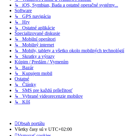
↳ iOS, Symbian, Bada a ostatné operačné systémy...
Software
↳ GPS navigácia
↳ Hry
↳ Ostatné aplikácie
Špecializované diskusie
↳ Mobilní operátori
↳ Mobilný internet
↳ Mobily, tablety a všetko okolo mobilných technológií
↳ Skratky a výrazy
Kúpim / Predám / Vymením
↳ Bazár
↳ Kupujem mobil
Ostatné
↳ Články
↳ SMS pre každú príležitosť
↳ Vybrané videorecenzie mobilov
↳ Kôš
Obsah portálu
Všetky časy sú v
UTC+02:00
Vymazať cookies