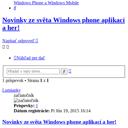
Windows Phone a Windows Mobile
Hľadať
Novinky ze světa Windows phone aplikací
a her!
Napísať odpoveď
Náhľad pre tlač
Rozšírené
Hľadať
vyhľadávanie
1 príspevok • Strana
1
z
1
Lumiapky
začiatočník
Príspevky:
1
Dátum registrácie:
Pi Jún 19, 2015 16:14
Novinky ze světa Windows phone aplikací a her!