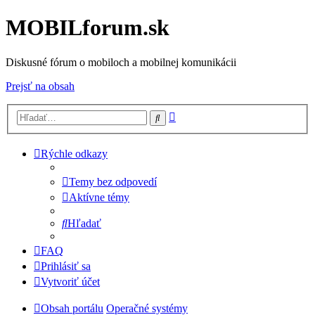
MOBILforum.sk
Diskusné fórum o mobiloch a mobilnej komunikácii
Prejsť na obsah
Rozšírené
Hľadať
vyhľadávanie
Rýchle odkazy
Temy bez odpovedí
Aktívne témy
Hľadať
FAQ
Prihlásiť sa
Vytvoriť účet
Obsah portálu
Operačné systémy