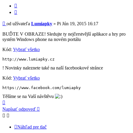
Citovať
Príspevok
od užívateľa
Lumiapky
»
Pi Jún 19, 2015 16:17
BUĎTE V OBRAZE! Sledujte ty nejčerstvější aplikace a hry pro
systém Windows phone na novém portálu
Kód:
Vybrať všetko
http://www.lumiapky.cz
! Novinky naleznete také na naší facebookové stránce
Kód:
Vybrať všetko
https://www.facebook.com/lumiapky
Těšíme se na Vaší návštěvu
Hore
Napísať odpoveď
Náhľad pre tlač