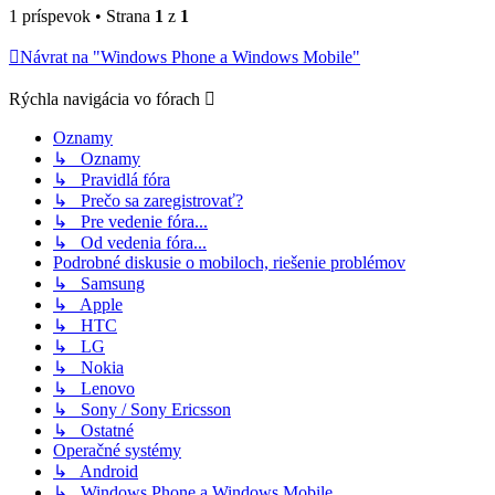
1 príspevok • Strana
1
z
1
Návrat na "Windows Phone a Windows Mobile"
Rýchla navigácia vo fórach
Oznamy
↳ Oznamy
↳ Pravidlá fóra
↳ Prečo sa zaregistrovať?
↳ Pre vedenie fóra...
↳ Od vedenia fóra...
Podrobné diskusie o mobiloch, riešenie problémov
↳ Samsung
↳ Apple
↳ HTC
↳ LG
↳ Nokia
↳ Lenovo
↳ Sony / Sony Ericsson
↳ Ostatné
Operačné systémy
↳ Android
↳ Windows Phone a Windows Mobile