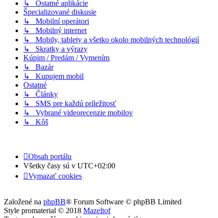
↳ Ostatné aplikácie
Špecializované diskusie
↳ Mobilní operátori
↳ Mobilný internet
↳ Mobily, tablety a všetko okolo mobilných technológií
↳ Skratky a výrazy
Kúpim / Predám / Vymením
↳ Bazár
↳ Kupujem mobil
Ostatné
↳ Články
↳ SMS pre každú príležitosť
↳ Vybrané videorecenzie mobilov
↳ Kôš
Obsah portálu
Všetky časy sú v
UTC+02:00
Vymazať cookies
Založené na
phpBB
® Forum Software © phpBB Limited
Style promaterial © 2018
Mazeltof