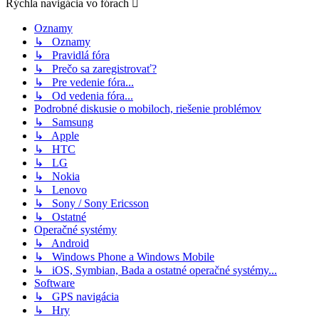
Rýchla navigácia vo fórach
Oznamy
↳ Oznamy
↳ Pravidlá fóra
↳ Prečo sa zaregistrovať?
↳ Pre vedenie fóra...
↳ Od vedenia fóra...
Podrobné diskusie o mobiloch, riešenie problémov
↳ Samsung
↳ Apple
↳ HTC
↳ LG
↳ Nokia
↳ Lenovo
↳ Sony / Sony Ericsson
↳ Ostatné
Operačné systémy
↳ Android
↳ Windows Phone a Windows Mobile
↳ iOS, Symbian, Bada a ostatné operačné systémy...
Software
↳ GPS navigácia
↳ Hry