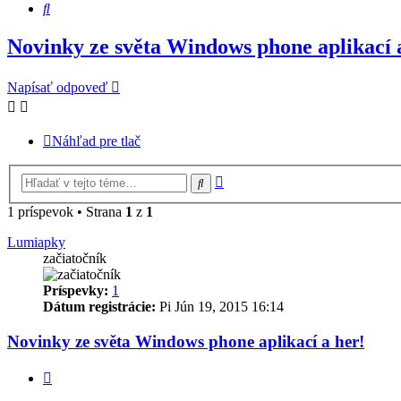
Hľadať
Novinky ze světa Windows phone aplikací 
Napísať odpoveď
Náhľad pre tlač
Rozšírené
Hľadať
vyhľadávanie
1 príspevok • Strana
1
z
1
Lumiapky
začiatočník
Príspevky:
1
Dátum registrácie:
Pi Jún 19, 2015 16:14
Novinky ze světa Windows phone aplikací a her!
Citovať