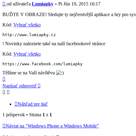
Príspevok
od užívateľa
Lumiapky
»
Pi Jún 19, 2015 16:17
BUĎTE V OBRAZE! Sledujte ty nejčerstvější aplikace a hry pro sy
Kód:
Vybrať všetko
http://www.lumiapky.cz
! Novinky naleznete také na naší facebookové stránce
Kód:
Vybrať všetko
https://www.facebook.com/lumiapky
Těšíme se na Vaší návštěvu
Hore
Napísať odpoveď
Náhľad pre tlač
1 príspevok • Strana
1
z
1
Návrat na "Windows Phone a Windows Mobile"