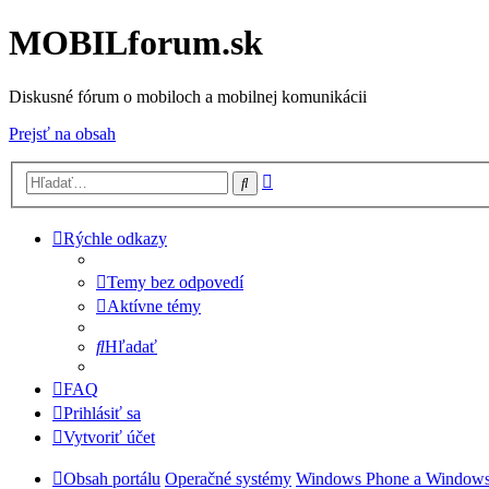
MOBILforum.sk
Diskusné fórum o mobiloch a mobilnej komunikácii
Prejsť na obsah
Rozšírené
Hľadať
vyhľadávanie
Rýchle odkazy
Temy bez odpovedí
Aktívne témy
Hľadať
FAQ
Prihlásiť sa
Vytvoriť účet
Obsah portálu
Operačné systémy
Windows Phone a Windows