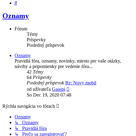
Hľadať
Oznamy
Fórum
Témy
Príspevky
Posledný príspevok
Oznamy
Pravidlá fóra, oznamy, novinky, miesto pre vaše otázky,
návrhy a pripomienky pre vedenie fóra...
42
Témy
64
Príspevky
Posledný príspevok
Re: Novy mobil
Zobraziť
od užívateľa
Gaaspi
posledný
So Dec 19, 2020 07:48
príspevok
Rýchla navigácia vo fórach
Oznamy
↳ Oznamy
↳ Pravidlá fóra
↳ Prečo sa zaregistrovať?