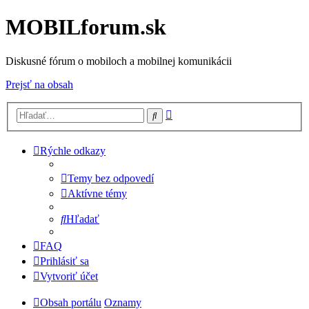
MOBILforum.sk
Diskusné fórum o mobiloch a mobilnej komunikácii
Prejsť na obsah
Rozšírené
Hľadať
vyhľadávanie
Rýchle odkazy
Temy bez odpovedí
Aktívne témy
Hľadať
FAQ
Prihlásiť sa
Vytvoriť účet
Obsah portálu
Oznamy