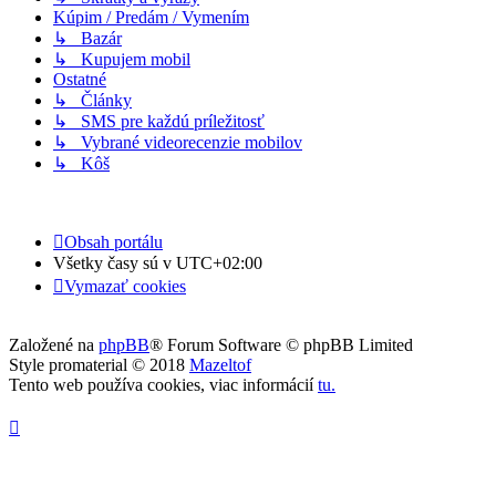
Kúpim / Predám / Vymením
↳ Bazár
↳ Kupujem mobil
Ostatné
↳ Články
↳ SMS pre každú príležitosť
↳ Vybrané videorecenzie mobilov
↳ Kôš
Obsah portálu
Všetky časy sú v
UTC+02:00
Vymazať cookies
Založené na
phpBB
® Forum Software © phpBB Limited
Style promaterial © 2018
Mazeltof
Tento web používa cookies, viac informácií
tu
.