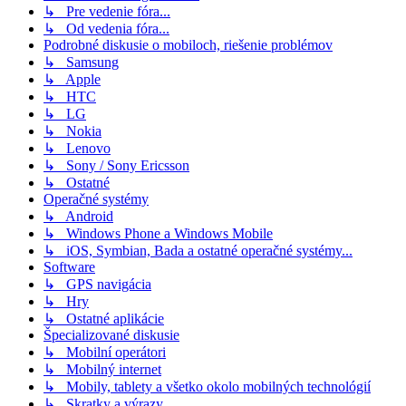
↳ Pre vedenie fóra...
↳ Od vedenia fóra...
Podrobné diskusie o mobiloch, riešenie problémov
↳ Samsung
↳ Apple
↳ HTC
↳ LG
↳ Nokia
↳ Lenovo
↳ Sony / Sony Ericsson
↳ Ostatné
Operačné systémy
↳ Android
↳ Windows Phone a Windows Mobile
↳ iOS, Symbian, Bada a ostatné operačné systémy...
Software
↳ GPS navigácia
↳ Hry
↳ Ostatné aplikácie
Špecializované diskusie
↳ Mobilní operátori
↳ Mobilný internet
↳ Mobily, tablety a všetko okolo mobilných technológií
↳ Skratky a výrazy