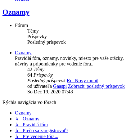
Oznamy
Fórum
Témy
Príspevky
Posledný príspevok
Oznamy
Pravidlá fóra, oznamy, novinky, miesto pre vaše otázky,
návrhy a pripomienky pre vedenie fóra...
42
Témy
64
Príspevky
Posledný príspevok
Re: Novy mobil
od užívateľa
Gaaspi
Zobraziť posledný príspevok
So Dec 19, 2020 07:48
Rýchla navigácia vo fórach
Oznamy
↳ Oznamy
↳ Pravidlá fóra
↳ Prečo sa zaregistrovať?
↳ Pre vedenie fóra...