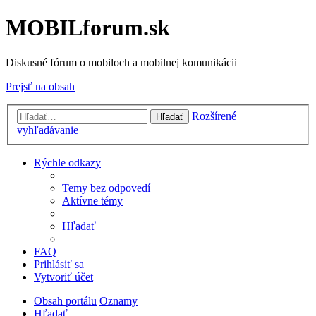
MOBILforum.sk
Diskusné fórum o mobiloch a mobilnej komunikácii
Prejsť na obsah
Rozšírené
Hľadať
vyhľadávanie
Rýchle odkazy
Temy bez odpovedí
Aktívne témy
Hľadať
FAQ
Prihlásiť sa
Vytvoriť účet
Obsah portálu
Oznamy
Hľadať