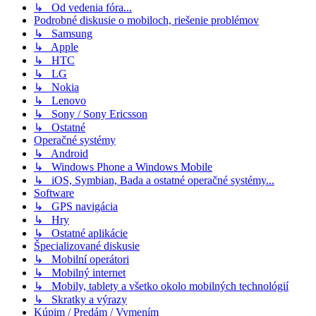
↳ Od vedenia fóra...
Podrobné diskusie o mobiloch, riešenie problémov
↳ Samsung
↳ Apple
↳ HTC
↳ LG
↳ Nokia
↳ Lenovo
↳ Sony / Sony Ericsson
↳ Ostatné
Operačné systémy
↳ Android
↳ Windows Phone a Windows Mobile
↳ iOS, Symbian, Bada a ostatné operačné systémy...
Software
↳ GPS navigácia
↳ Hry
↳ Ostatné aplikácie
Špecializované diskusie
↳ Mobilní operátori
↳ Mobilný internet
↳ Mobily, tablety a všetko okolo mobilných technológií
↳ Skratky a výrazy
Kúpim / Predám / Vymením