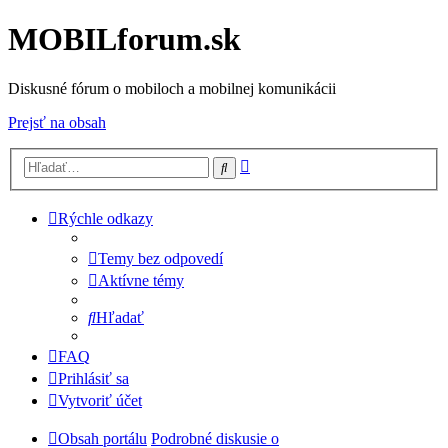
MOBILforum.sk
Diskusné fórum o mobiloch a mobilnej komunikácii
Prejsť na obsah
Rozšírené
Hľadať
vyhľadávanie
Rýchle odkazy
Temy bez odpovedí
Aktívne témy
Hľadať
FAQ
Prihlásiť sa
Vytvoriť účet
Obsah portálu
Podrobné diskusie o