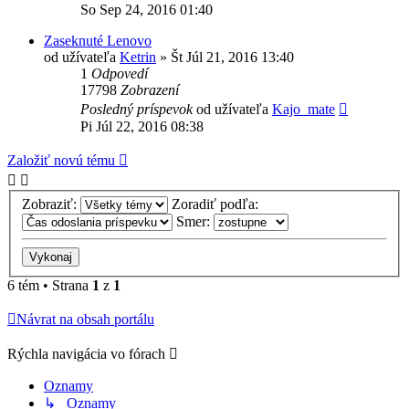
So Sep 24, 2016 01:40
Zaseknuté Lenovo
od užívateľa
Ketrin
»
Št Júl 21, 2016 13:40
1
Odpovedí
17798
Zobrazení
Posledný príspevok
od užívateľa
Kajo_mate
Pi Júl 22, 2016 08:38
Založiť novú tému
Zobraziť:
Zoradiť podľa:
Smer:
6 tém • Strana
1
z
1
Návrat na obsah portálu
Rýchla navigácia vo fórach
Oznamy
↳ Oznamy