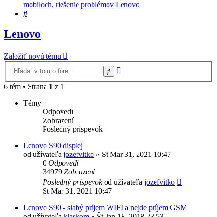
mobiloch, riešenie problémov
Lenovo
Hľadať
Lenovo
Založiť novú tému
Rozšírené
Hľadať
vyhľadávanie
6 tém • Strana
1
z
1
Témy
Odpovedí
Zobrazení
Posledný príspevok
Lenovo S90 displej
od užívateľa
jozefvitko
»
St Mar 31, 2021 10:47
0
Odpovedí
34979
Zobrazení
Posledný príspevok
od užívateľa
jozefvitko
St Mar 31, 2021 10:47
Lenovo S90 - slabý príjem WIFI a nejde príjem GSM
od užívateľa
klaskom
»
Št Jan 18, 2018 23:53