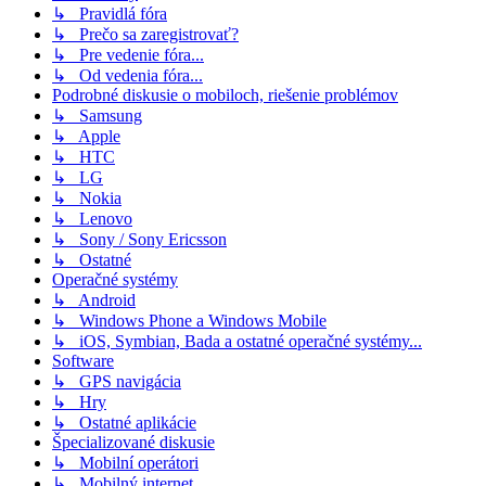
↳ Pravidlá fóra
↳ Prečo sa zaregistrovať?
↳ Pre vedenie fóra...
↳ Od vedenia fóra...
Podrobné diskusie o mobiloch, riešenie problémov
↳ Samsung
↳ Apple
↳ HTC
↳ LG
↳ Nokia
↳ Lenovo
↳ Sony / Sony Ericsson
↳ Ostatné
Operačné systémy
↳ Android
↳ Windows Phone a Windows Mobile
↳ iOS, Symbian, Bada a ostatné operačné systémy...
Software
↳ GPS navigácia
↳ Hry
↳ Ostatné aplikácie
Špecializované diskusie
↳ Mobilní operátori
↳ Mobilný internet