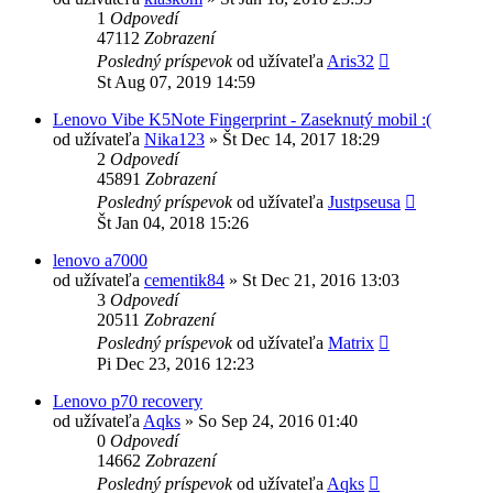
1
Odpovedí
47112
Zobrazení
Posledný príspevok
od užívateľa
Aris32
St Aug 07, 2019 14:59
Lenovo Vibe K5Note Fingerprint - Zaseknutý mobil :(
od užívateľa
Nika123
»
Št Dec 14, 2017 18:29
2
Odpovedí
45891
Zobrazení
Posledný príspevok
od užívateľa
Justpseusa
Št Jan 04, 2018 15:26
lenovo a7000
od užívateľa
cementik84
»
St Dec 21, 2016 13:03
3
Odpovedí
20511
Zobrazení
Posledný príspevok
od užívateľa
Matrix
Pi Dec 23, 2016 12:23
Lenovo p70 recovery
od užívateľa
Aqks
»
So Sep 24, 2016 01:40
0
Odpovedí
14662
Zobrazení
Posledný príspevok
od užívateľa
Aqks