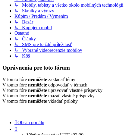
↳ Mobily, tablety a všetko okolo mobilných technológií
↳ Skratky a výrazy
Kúpim / Predám / Vymením
↳ Bazár
↳ Kupujem mobil
Ostatné
↳ Články
↳ SMS pre každú príležitosť
↳ Vybrané videorecenzie mobilov
↳ Kôš
Oprávnenia pre toto fórum
V tomto fóre
nemôžete
zakladať témy
V tomto fóre
nemôžete
odpovedať v témach
V tomto fóre
nemôžete
upravovať vlastné príspevky
V tomto fóre
nemôžete
mazať vlastné príspevky
V tomto fóre
nemôžete
vkladať prílohy
Obsah portálu
Všetky časy sú v
UTC+02:00