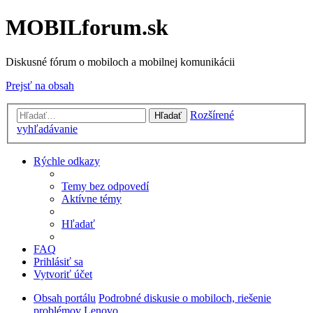
MOBILforum.sk
Diskusné fórum o mobiloch a mobilnej komunikácii
Prejsť na obsah
Rozšírené
Hľadať
vyhľadávanie
Rýchle odkazy
Temy bez odpovedí
Aktívne témy
Hľadať
FAQ
Prihlásiť sa
Vytvoriť účet
Obsah portálu
Podrobné diskusie o mobiloch, riešenie
problémov
Lenovo