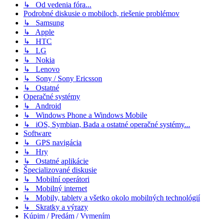
↳ Od vedenia fóra...
Podrobné diskusie o mobiloch, riešenie problémov
↳ Samsung
↳ Apple
↳ HTC
↳ LG
↳ Nokia
↳ Lenovo
↳ Sony / Sony Ericsson
↳ Ostatné
Operačné systémy
↳ Android
↳ Windows Phone a Windows Mobile
↳ iOS, Symbian, Bada a ostatné operačné systémy...
Software
↳ GPS navigácia
↳ Hry
↳ Ostatné aplikácie
Špecializované diskusie
↳ Mobilní operátori
↳ Mobilný internet
↳ Mobily, tablety a všetko okolo mobilných technológií
↳ Skratky a výrazy
Kúpim / Predám / Vymením