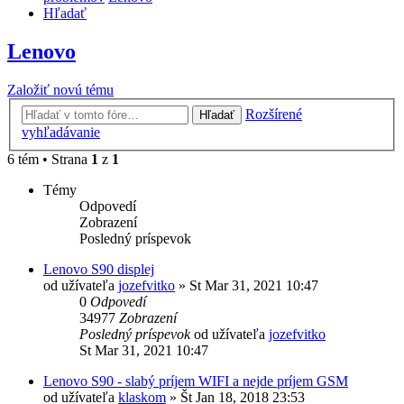
Hľadať
Lenovo
Založiť novú tému
Rozšírené
Hľadať
vyhľadávanie
6 tém • Strana
1
z
1
Témy
Odpovedí
Zobrazení
Posledný príspevok
Lenovo S90 displej
od užívateľa
jozefvitko
»
St Mar 31, 2021 10:47
0
Odpovedí
34977
Zobrazení
Posledný príspevok
od užívateľa
jozefvitko
St Mar 31, 2021 10:47
Lenovo S90 - slabý príjem WIFI a nejde príjem GSM
od užívateľa
klaskom
»
Št Jan 18, 2018 23:53