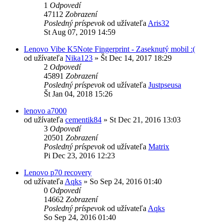
1
Odpovedí
47112
Zobrazení
Posledný príspevok
od užívateľa
Aris32
St Aug 07, 2019 14:59
Lenovo Vibe K5Note Fingerprint - Zaseknutý mobil :(
od užívateľa
Nika123
»
Št Dec 14, 2017 18:29
2
Odpovedí
45891
Zobrazení
Posledný príspevok
od užívateľa
Justpseusa
Št Jan 04, 2018 15:26
lenovo a7000
od užívateľa
cementik84
»
St Dec 21, 2016 13:03
3
Odpovedí
20501
Zobrazení
Posledný príspevok
od užívateľa
Matrix
Pi Dec 23, 2016 12:23
Lenovo p70 recovery
od užívateľa
Aqks
»
So Sep 24, 2016 01:40
0
Odpovedí
14662
Zobrazení
Posledný príspevok
od užívateľa
Aqks
So Sep 24, 2016 01:40