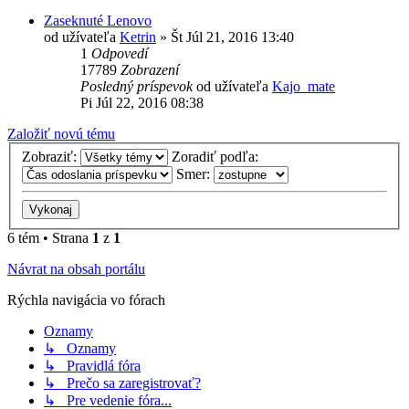
Zaseknuté Lenovo
od užívateľa
Ketrin
»
Št Júl 21, 2016 13:40
1
Odpovedí
17789
Zobrazení
Posledný príspevok
od užívateľa
Kajo_mate
Pi Júl 22, 2016 08:38
Založiť novú tému
Zobraziť:
Zoradiť podľa:
Smer:
6 tém • Strana
1
z
1
Návrat na obsah portálu
Rýchla navigácia vo fórach
Oznamy
↳ Oznamy
↳ Pravidlá fóra
↳ Prečo sa zaregistrovať?
↳ Pre vedenie fóra...