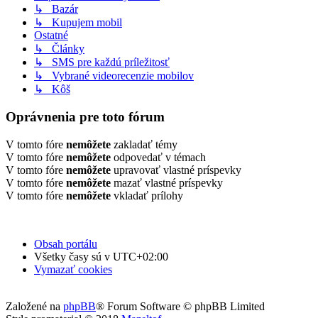
↳ Bazár
↳ Kupujem mobil
Ostatné
↳ Články
↳ SMS pre každú príležitosť
↳ Vybrané videorecenzie mobilov
↳ Kôš
Oprávnenia pre toto fórum
V tomto fóre
nemôžete
zakladať témy
V tomto fóre
nemôžete
odpovedať v témach
V tomto fóre
nemôžete
upravovať vlastné príspevky
V tomto fóre
nemôžete
mazať vlastné príspevky
V tomto fóre
nemôžete
vkladať prílohy
Obsah portálu
Všetky časy sú v
UTC+02:00
Vymazať cookies
Založené na
phpBB
® Forum Software © phpBB Limited