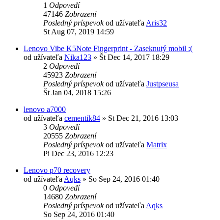
1
Odpovedí
47146
Zobrazení
Posledný príspevok
od užívateľa
Aris32
St Aug 07, 2019 14:59
Lenovo Vibe K5Note Fingerprint - Zaseknutý mobil :(
od užívateľa
Nika123
»
Št Dec 14, 2017 18:29
2
Odpovedí
45923
Zobrazení
Posledný príspevok
od užívateľa
Justpseusa
Št Jan 04, 2018 15:26
lenovo a7000
od užívateľa
cementik84
»
St Dec 21, 2016 13:03
3
Odpovedí
20555
Zobrazení
Posledný príspevok
od užívateľa
Matrix
Pi Dec 23, 2016 12:23
Lenovo p70 recovery
od užívateľa
Aqks
»
So Sep 24, 2016 01:40
0
Odpovedí
14680
Zobrazení
Posledný príspevok
od užívateľa
Aqks
So Sep 24, 2016 01:40