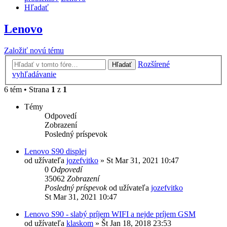
Hľadať
Lenovo
Založiť novú tému
Rozšírené
Hľadať
vyhľadávanie
6 tém • Strana
1
z
1
Témy
Odpovedí
Zobrazení
Posledný príspevok
Lenovo S90 displej
od užívateľa
jozefvitko
»
St Mar 31, 2021 10:47
0
Odpovedí
35062
Zobrazení
Posledný príspevok
od užívateľa
jozefvitko
St Mar 31, 2021 10:47
Lenovo S90 - slabý príjem WIFI a nejde príjem GSM
od užívateľa
klaskom
»
Št Jan 18, 2018 23:53