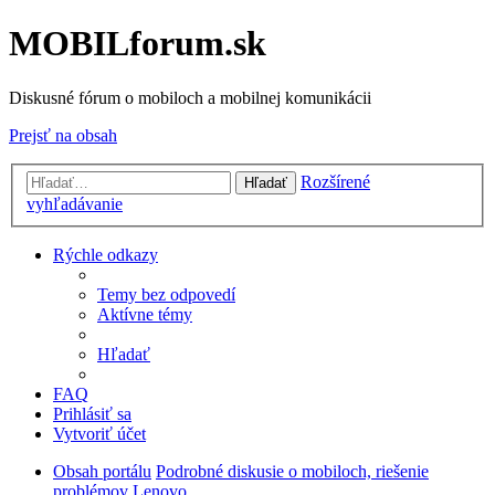
MOBILforum.sk
Diskusné fórum o mobiloch a mobilnej komunikácii
Prejsť na obsah
Rozšírené
Hľadať
vyhľadávanie
Rýchle odkazy
Temy bez odpovedí
Aktívne témy
Hľadať
FAQ
Prihlásiť sa
Vytvoriť účet
Obsah portálu
Podrobné diskusie o mobiloch, riešenie
problémov
Lenovo