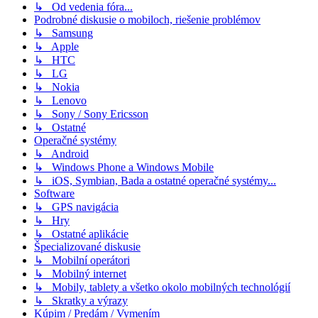
↳ Od vedenia fóra...
Podrobné diskusie o mobiloch, riešenie problémov
↳ Samsung
↳ Apple
↳ HTC
↳ LG
↳ Nokia
↳ Lenovo
↳ Sony / Sony Ericsson
↳ Ostatné
Operačné systémy
↳ Android
↳ Windows Phone a Windows Mobile
↳ iOS, Symbian, Bada a ostatné operačné systémy...
Software
↳ GPS navigácia
↳ Hry
↳ Ostatné aplikácie
Špecializované diskusie
↳ Mobilní operátori
↳ Mobilný internet
↳ Mobily, tablety a všetko okolo mobilných technológií
↳ Skratky a výrazy
Kúpim / Predám / Vymením