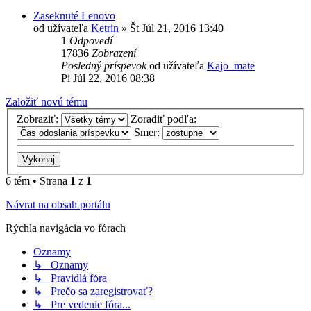
Zaseknuté Lenovo
od užívateľa
Ketrin
»
Št Júl 21, 2016 13:40
1
Odpovedí
17836
Zobrazení
Posledný príspevok
od užívateľa
Kajo_mate
Pi Júl 22, 2016 08:38
Založiť novú tému
Zobraziť:
Zoradiť podľa:
Smer:
6 tém • Strana
1
z
1
Návrat na obsah portálu
Rýchla navigácia vo fórach
Oznamy
↳ Oznamy
↳ Pravidlá fóra
↳ Prečo sa zaregistrovať?
↳ Pre vedenie fóra...