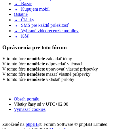
↳ Bazár
↳ Kupujem mobil
Ostatné
↳ Články
↳ SMS pre každú príležitosť
↳ Vybrané videorecenzie mobilov
↳ Kôš
Oprávnenia pre toto fórum
V tomto fóre
nemôžete
zakladať témy
V tomto fóre
nemôžete
odpovedať v témach
V tomto fóre
nemôžete
upravovať vlastné príspevky
V tomto fóre
nemôžete
mazať vlastné príspevky
V tomto fóre
nemôžete
vkladať prílohy
Obsah portálu
Všetky časy sú v
UTC+02:00
Vymazať cookies
Založené na
phpBB
® Forum Software © phpBB Limited