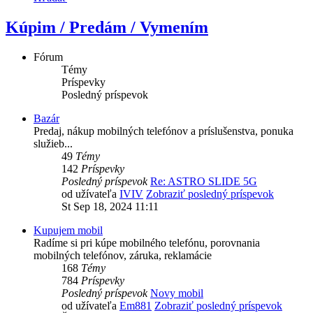
Kúpim / Predám / Vymením
Fórum
Témy
Príspevky
Posledný príspevok
Bazár
Predaj, nákup mobilných telefónov a príslušenstva, ponuka
služieb...
49
Témy
142
Príspevky
Posledný príspevok
Re: ASTRO SLIDE 5G
od užívateľa
IVIV
Zobraziť posledný príspevok
St Sep 18, 2024 11:11
Kupujem mobil
Radíme si pri kúpe mobilného telefónu, porovnania
mobilných telefónov, záruka, reklamácie
168
Témy
784
Príspevky
Posledný príspevok
Novy mobil
od užívateľa
Em881
Zobraziť posledný príspevok