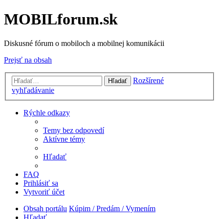
MOBILforum.sk
Diskusné fórum o mobiloch a mobilnej komunikácii
Prejsť na obsah
Rozšírené
Hľadať
vyhľadávanie
Rýchle odkazy
Temy bez odpovedí
Aktívne témy
Hľadať
FAQ
Prihlásiť sa
Vytvoriť účet
Obsah portálu
Kúpim / Predám / Vymením
Hľadať