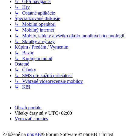
↳ GPS navigácia
↳ Hry
↳ Ostatné aplikácie
Špecializované diskusie
↳ Mobilní operátori
↳ Mobilný internet
↳ Mobily, tablety a všetko okolo mobilných technológií
↳ Skratky a výrazy
Kúpim / Predám / Vymením
↳ Bazár
↳ Kupujem mobil
Ostatné
↳ Články
↳ SMS pre každú príležitosť
↳ Vybrané videorecenzie mobilov
↳ Kôš
Obsah portálu
Všetky časy sú v
UTC+02:00
Vymazať cookies
Založené na
phpBB
® Forum Software © phpBB Limited