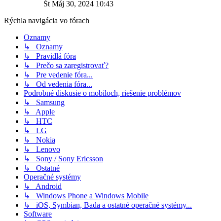
Št Máj 30, 2024 10:43
Rýchla navigácia vo fórach
Oznamy
↳ Oznamy
↳ Pravidlá fóra
↳ Prečo sa zaregistrovať?
↳ Pre vedenie fóra...
↳ Od vedenia fóra...
Podrobné diskusie o mobiloch, riešenie problémov
↳ Samsung
↳ Apple
↳ HTC
↳ LG
↳ Nokia
↳ Lenovo
↳ Sony / Sony Ericsson
↳ Ostatné
Operačné systémy
↳ Android
↳ Windows Phone a Windows Mobile
↳ iOS, Symbian, Bada a ostatné operačné systémy...
Software