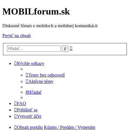
MOBILforum.sk
Diskusné fórum o mobiloch a mobilnej komunikácii
Prejsť na obsah
Rozšírené
Hľadať
vyhľadávanie
Rýchle odkazy
Temy bez odpovedí
Aktívne témy
Hľadať
FAQ
Prihlásiť sa
Vytvoriť účet
Obsah portálu
Kúpim / Predám / Vymením