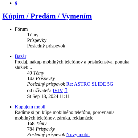
Hľadať
Kúpim / Predám / Vymením
Fórum
Témy
Príspevky
Posledný príspevok
Bazár
Predaj, nákup mobilných telefónov a príslušenstva, ponuka
služieb...
49
Témy
142
Príspevky
Posledný príspevok
Re: ASTRO SLIDE 5G
Zobraziť
od užívateľa
IVIV
posledný
St Sep 18, 2024 11:11
príspevok
Kupujem mobil
Radíme si pri kúpe mobilného telefónu, porovnania
mobilných telefónov, záruka, reklamácie
168
Témy
784
Príspevky
Posledný príspevok
Novy mobil