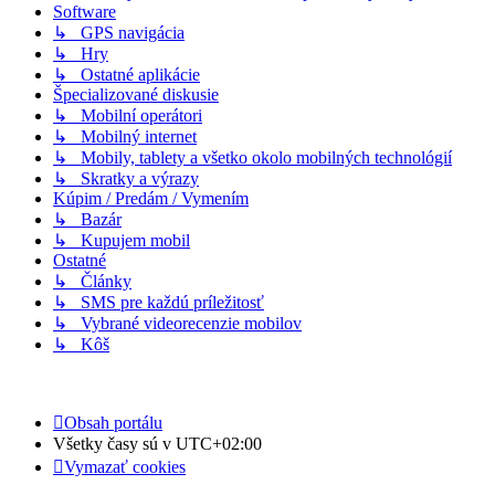
Software
↳ GPS navigácia
↳ Hry
↳ Ostatné aplikácie
Špecializované diskusie
↳ Mobilní operátori
↳ Mobilný internet
↳ Mobily, tablety a všetko okolo mobilných technológií
↳ Skratky a výrazy
Kúpim / Predám / Vymením
↳ Bazár
↳ Kupujem mobil
Ostatné
↳ Články
↳ SMS pre každú príležitosť
↳ Vybrané videorecenzie mobilov
↳ Kôš
Obsah portálu
Všetky časy sú v
UTC+02:00
Vymazať cookies