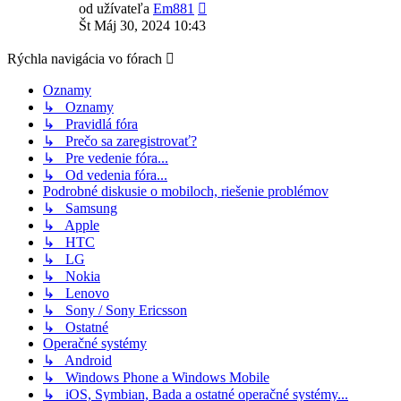
Zobraziť
od užívateľa
Em881
posledný
Št Máj 30, 2024 10:43
príspevok
Rýchla navigácia vo fórach
Oznamy
↳ Oznamy
↳ Pravidlá fóra
↳ Prečo sa zaregistrovať?
↳ Pre vedenie fóra...
↳ Od vedenia fóra...
Podrobné diskusie o mobiloch, riešenie problémov
↳ Samsung
↳ Apple
↳ HTC
↳ LG
↳ Nokia
↳ Lenovo
↳ Sony / Sony Ericsson
↳ Ostatné
Operačné systémy
↳ Android
↳ Windows Phone a Windows Mobile
↳ iOS, Symbian, Bada a ostatné operačné systémy...