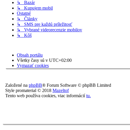
↳ Bazár
↳ Kupujem mobil
Ostatné
↳ Články
↳ SMS pre každú príležitosť
↳ Vybrané videorecenzie mobilov
↳ Kôš
Obsah portálu
Všetky časy sú v
UTC+02:00
Vymazať cookies
Založené na
phpBB
® Forum Software © phpBB Limited
Style promaterial © 2018
Mazeltof
Tento web používa cookies, viac informácií
tu
.