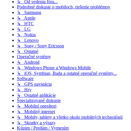
↳ Od vedenia fóra...
Podrobné diskusie o mobiloch, riešenie problémov
↳ Samsung
↳ Apple
↳ HTC
↳ LG
↳ Nokia
↳ Lenovo
↳ Sony / Sony Ericsson
↳ Ostatné
Operačné systémy
↳ Android
↳ Windows Phone a Windows Mobile
↳ iOS, Symbian, Bada a ostatné operačné systémy...
Software
↳ GPS navigácia
↳ Hry
↳ Ostatné aplikácie
Špecializované diskusie
↳ Mobilní operátori
↳ Mobilný internet
↳ Mobily, tablety a všetko okolo mobilných technológií
↳ Skratky a výrazy
Kúpim / Predám / Vymením