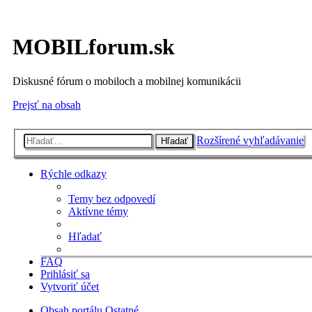
MOBILforum.sk
Diskusné fórum o mobiloch a mobilnej komunikácii
Prejsť na obsah
Rozšírené vyhľadávanie
Hľadať
Rýchle odkazy
Temy bez odpovedí
Aktívne témy
Hľadať
FAQ
Prihlásiť sa
Vytvoriť účet
Obsah portálu
Ostatné