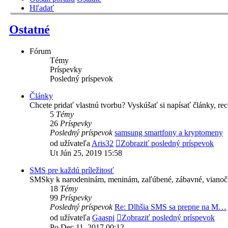
Hľadať
Ostatné
Fórum
Témy
Príspevky
Posledný príspevok
Články
Chcete pridať vlastnú tvorbu? Vyskúšať si napísať články, rec
5
Témy
26
Príspevky
Posledný príspevok
samsung smartfony a kryptomeny
od užívateľa
Aris32
Zobraziť posledný príspevok
Ut Jún 25, 2019 15:58
SMS pre každú príležitosť
SMSky k narodeninám, meninám, zaľúbené, zábavné, vianočné,
18
Témy
99
Príspevky
Posledný príspevok
Re: Dlhšia SMS sa prepne na M…
od užívateľa
Gaaspi
Zobraziť posledný príspevok
Po Dec 11, 2017 00:12