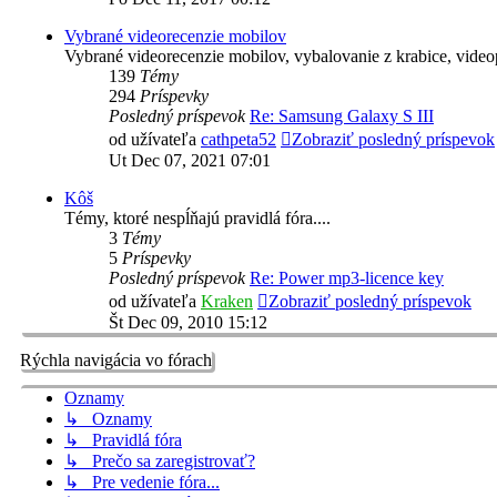
Vybrané videorecenzie mobilov
Vybrané videorecenzie mobilov, vybalovanie z krabice, video
139
Témy
294
Príspevky
Posledný príspevok
Re: Samsung Galaxy S III
od užívateľa
cathpeta52
Zobraziť posledný príspevok
Ut Dec 07, 2021 07:01
Kôš
Témy, ktoré nespĺňajú pravidlá fóra....
3
Témy
5
Príspevky
Posledný príspevok
Re: Power mp3-licence key
od užívateľa
Kraken
Zobraziť posledný príspevok
Št Dec 09, 2010 15:12
Rýchla navigácia vo fórach
Oznamy
↳ Oznamy
↳ Pravidlá fóra
↳ Prečo sa zaregistrovať?
↳ Pre vedenie fóra...