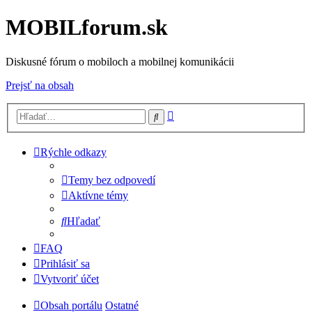
MOBILforum.sk
Diskusné fórum o mobiloch a mobilnej komunikácii
Prejsť na obsah
Rozšírené
Hľadať
vyhľadávanie
Rýchle odkazy
Temy bez odpovedí
Aktívne témy
Hľadať
FAQ
Prihlásiť sa
Vytvoriť účet
Obsah portálu
Ostatné