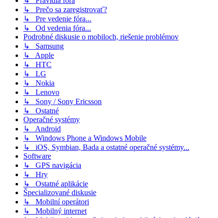
↳ Pravidlá fóra
↳ Prečo sa zaregistrovať?
↳ Pre vedenie fóra...
↳ Od vedenia fóra...
Podrobné diskusie o mobiloch, riešenie problémov
↳ Samsung
↳ Apple
↳ HTC
↳ LG
↳ Nokia
↳ Lenovo
↳ Sony / Sony Ericsson
↳ Ostatné
Operačné systémy
↳ Android
↳ Windows Phone a Windows Mobile
↳ iOS, Symbian, Bada a ostatné operačné systémy...
Software
↳ GPS navigácia
↳ Hry
↳ Ostatné aplikácie
Špecializované diskusie
↳ Mobilní operátori
↳ Mobilný internet