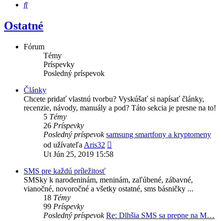
Hľadať
Ostatné
Fórum
Témy
Príspevky
Posledný príspevok
Články
Chcete pridať vlastnú tvorbu? Vyskúšať si napísať články,
recenzie, návody, manuály a pod? Táto sekcia je presne na to!
5
Témy
26
Príspevky
Posledný príspevok
samsung smartfony a kryptomeny
Zobraziť
od užívateľa
Aris32
posledný
Ut Jún 25, 2019 15:58
príspevok
SMS pre každú príležitosť
SMSky k narodeninám, meninám, zaľúbené, zábavné,
vianočné, novoročné a všetky ostatné, sms básničky ...
18
Témy
99
Príspevky
Posledný príspevok
Re: Dlhšia SMS sa prepne na M…