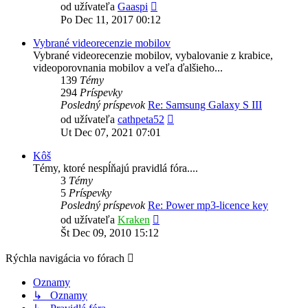
Zobraziť
od užívateľa
Gaaspi
posledný
Po Dec 11, 2017 00:12
príspevok
Vybrané videorecenzie mobilov
Vybrané videorecenzie mobilov, vybalovanie z krabice,
videoporovnania mobilov a veľa ďalšieho...
139
Témy
294
Príspevky
Posledný príspevok
Re: Samsung Galaxy S III
Zobraziť
od užívateľa
cathpeta52
posledný
Ut Dec 07, 2021 07:01
príspevok
Kôš
Témy, ktoré nespĺňajú pravidlá fóra....
3
Témy
5
Príspevky
Posledný príspevok
Re: Power mp3-licence key
Zobraziť
od užívateľa
Kraken
posledný
Št Dec 09, 2010 15:12
príspevok
Rýchla navigácia vo fórach
Oznamy
↳ Oznamy