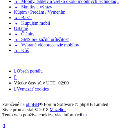
↳ Mobily, tablety a všetko okolo mobilných technológií
↳ Skratky a výrazy
Kúpim / Predám / Vymením
↳ Bazár
↳ Kupujem mobil
Ostatné
↳ Články
↳ SMS pre každú príležitosť
↳ Vybrané videorecenzie mobilov
↳ Kôš
Obsah portálu
Všetky časy sú v
UTC+02:00
Vymazať cookies
Založené na
phpBB
® Forum Software © phpBB Limited
Style promaterial © 2018
Mazeltof
Tento web používa cookies, viac informácií
tu
.