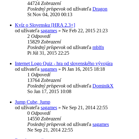
44724
Zobrazení
Posledný príspevok
od užívateľa
Dragon
St Nov 04, 2020 00:13
Kvíz o Slovensku [HRA 2.3+]
od užívateľa
sagames
»
Ne Feb 22, 2015 21:23
2
Odpovedí
15829
Zobrazení
Posledný príspevok
od užívateľa
mblfn
Pi Júl 31, 2015 22:25
Internet Logo Quiz - hra od slovenského vývojára
od užívateľa
sagames
»
Pi Jan 16, 2015 18:18
1
Odpovedí
13764
Zobrazení
Posledný príspevok
od užívateľa
DominikX
So Jan 17, 2015 10:08
Jump Cube, Jump
od užívateľa
sagames
»
Ne Sep 21, 2014 22:55
0
Odpovedí
14550
Zobrazení
Posledný príspevok
od užívateľa
sagames
Ne Sep 21, 2014 22:55