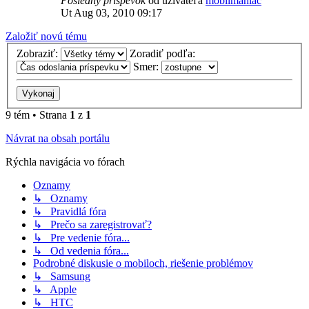
Posledný príspevok
od užívateľa
mobilmaniac
Ut Aug 03, 2010 09:17
Založiť novú tému
Zobraziť:
Zoradiť podľa:
Smer:
9 tém • Strana
1
z
1
Návrat na obsah portálu
Rýchla navigácia vo fórach
Oznamy
↳ Oznamy
↳ Pravidlá fóra
↳ Prečo sa zaregistrovať?
↳ Pre vedenie fóra...
↳ Od vedenia fóra...
Podrobné diskusie o mobiloch, riešenie problémov
↳ Samsung
↳ Apple
↳ HTC