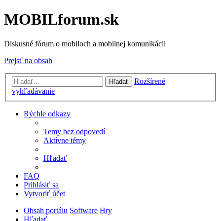
MOBILforum.sk
Diskusné fórum o mobiloch a mobilnej komunikácii
Prejsť na obsah
Rozšírené
Hľadať
vyhľadávanie
Rýchle odkazy
Temy bez odpovedí
Aktívne témy
Hľadať
FAQ
Prihlásiť sa
Vytvoriť účet
Obsah portálu
Software
Hry
Hľadať