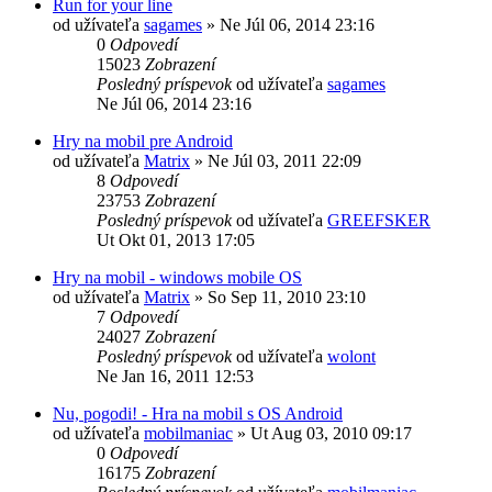
Run for your line
od užívateľa
sagames
»
Ne Júl 06, 2014 23:16
0
Odpovedí
15023
Zobrazení
Posledný príspevok
od užívateľa
sagames
Ne Júl 06, 2014 23:16
Hry na mobil pre Android
od užívateľa
Matrix
»
Ne Júl 03, 2011 22:09
8
Odpovedí
23753
Zobrazení
Posledný príspevok
od užívateľa
GREEFSKER
Ut Okt 01, 2013 17:05
Hry na mobil - windows mobile OS
od užívateľa
Matrix
»
So Sep 11, 2010 23:10
7
Odpovedí
24027
Zobrazení
Posledný príspevok
od užívateľa
wolont
Ne Jan 16, 2011 12:53
Nu, pogodi! - Hra na mobil s OS Android
od užívateľa
mobilmaniac
»
Ut Aug 03, 2010 09:17
0
Odpovedí
16175
Zobrazení