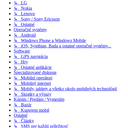
↳ LG
↳ Nokia
↳ Lenovo
↳ Sony / Sony Ericsson
↳ Ostatné
Operačné systémy
↳ Android
↳ Windows Phone a Windows Mobile
↳ iOS, Symbian, Bada a ostatné operačné systémy...
Software
↳ GPS navigácia
↳ Hry
↳ Ostatné aplikácie
Špecializované diskusie
↳ Mobilní operátori
↳ Mobilný internet
↳ Mobily, tablety a všetko okolo mobilných technológií
↳ Skratky a výrazy
Kúpim / Predám / Vymením
↳ Bazár
↳ Kupujem mobil
Ostatné
↳ Články
↳ SMS pre každú príležitosť