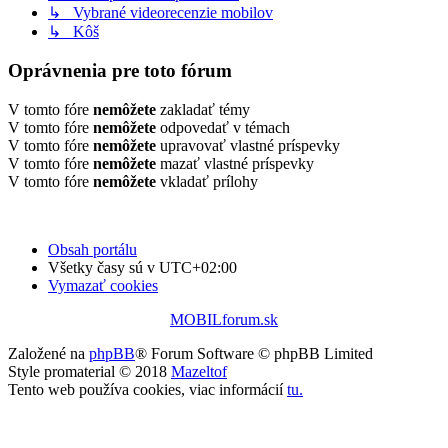
↳ Vybrané videorecenzie mobilov
↳ Kôš
Oprávnenia pre toto fórum
V tomto fóre
nemôžete
zakladať témy
V tomto fóre
nemôžete
odpovedať v témach
V tomto fóre
nemôžete
upravovať vlastné príspevky
V tomto fóre
nemôžete
mazať vlastné príspevky
V tomto fóre
nemôžete
vkladať prílohy
Obsah portálu
Všetky časy sú v
UTC+02:00
Vymazať cookies
MOBILforum.sk
Založené na
phpBB
® Forum Software © phpBB Limited
Style promaterial © 2018
Mazeltof
Tento web používa cookies, viac informácií
tu
.