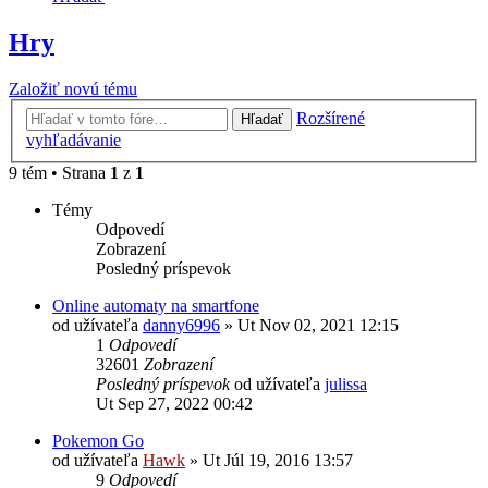
Hry
Založiť novú tému
Rozšírené
Hľadať
vyhľadávanie
9 tém • Strana
1
z
1
Témy
Odpovedí
Zobrazení
Posledný príspevok
Online automaty na smartfone
od užívateľa
danny6996
»
Ut Nov 02, 2021 12:15
1
Odpovedí
32601
Zobrazení
Posledný príspevok
od užívateľa
julissa
Ut Sep 27, 2022 00:42
Pokemon Go
od užívateľa
Hawk
»
Ut Júl 19, 2016 13:57
9
Odpovedí