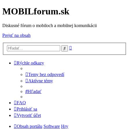
MOBILforum.sk
Diskusné fórum o mobiloch a mobilnej komunikácii
Prejsť na obsah
Rozšírené
Hľadať
vyhľadávanie
Rýchle odkazy
Temy bez odpovedí
Aktívne témy
Hľadať
FAQ
Prihlásiť sa
Vytvoriť účet
Obsah portálu
Software
Hry