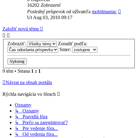
16202
Zobrazení
Posledný príspevok
od užívateľa
mobilmaniac
Ut Aug 03, 2010 09:17
Založiť novú tému
Zobraziť:
Zoradiť podľa:
Smer:
9 tém • Strana
1
z
1
Návrat na obsah portálu
Rýchla navigácia vo fórach
Oznamy
↳ Oznamy
↳ Pravidlá fóra
↳ Prečo sa zaregistrovať?
↳ Pre vedenie fóra...
↳ Od vedenia fóra...