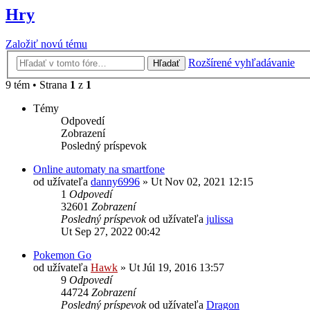
Hry
Založiť novú tému
Rozšírené vyhľadávanie
Hľadať
9 tém • Strana
1
z
1
Témy
Odpovedí
Zobrazení
Posledný príspevok
Online automaty na smartfone
od užívateľa
danny6996
»
Ut Nov 02, 2021 12:15
1
Odpovedí
32601
Zobrazení
Posledný príspevok
od užívateľa
julissa
Ut Sep 27, 2022 00:42
Pokemon Go
od užívateľa
Hawk
»
Ut Júl 19, 2016 13:57
9
Odpovedí
44724
Zobrazení
Posledný príspevok
od užívateľa
Dragon