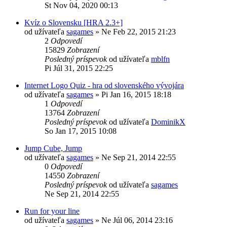
St Nov 04, 2020 00:13
Kvíz o Slovensku [HRA 2.3+]
od užívateľa
sagames
»
Ne Feb 22, 2015 21:23
2
Odpovedí
15829
Zobrazení
Posledný príspevok
od užívateľa
mblfn
Pi Júl 31, 2015 22:25
Internet Logo Quiz - hra od slovenského vývojára
od užívateľa
sagames
»
Pi Jan 16, 2015 18:18
1
Odpovedí
13764
Zobrazení
Posledný príspevok
od užívateľa
DominikX
So Jan 17, 2015 10:08
Jump Cube, Jump
od užívateľa
sagames
»
Ne Sep 21, 2014 22:55
0
Odpovedí
14550
Zobrazení
Posledný príspevok
od užívateľa
sagames
Ne Sep 21, 2014 22:55
Run for your line
od užívateľa
sagames
»
Ne Júl 06, 2014 23:16