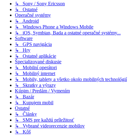
↳ Sony / Sony Ericsson
↳ Ostatné
Operačné systémy
↳ Android
↳ Windows Phone a Windows Mobile
↳ iOS, Symbian, Bada a ostatné operačné systémy...
Software
↳ GPS navigácia
↳ Hry
↳ Ostatné aplikácie
Špecializované diskusie
↳ Mobilní operátori
↳ Mobilný internet
↳ Mobily, tablety a všetko okolo mobilných technológií
↳ Skratky a výrazy
Kúpim / Predám / Vymením
↳ Bazár
↳ Kupujem mobil
Ostatné
↳ Články
↳ SMS pre každú príležitosť
↳ Vybrané videorecenzie mobilov
↳ Kôš