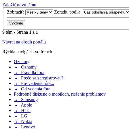
Založiť novú tému
Zobraziť:
Zoradiť podľa:
9 tém • Strana
1
z
1
Návrat na obsah portálu
Rýchla navigácia vo fórach
Oznamy
↳ Oznamy
↳ Pravidlá fóra
↳ Prečo sa zaregistrovať?
↳ Pre vedenie fóra...
↳ Od vedenia fóra...
Podrobné diskusie o mobiloch, riešenie problémov
↳ Samsung
↳ Apple
↳ HTC
↳ LG
↳ Nokia
↳ Lenovo