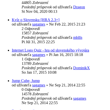
44805
Zobrazení
Posledný príspevok
od užívateľa
Dragon
St Nov 04, 2020 00:13
Kvíz o Slovensku [HRA 2.3+]
od užívateľa
sagames
»
Ne Feb 22, 2015 21:23
2
Odpovedí
15857
Zobrazení
Posledný príspevok
od užívateľa
mblfn
Pi Júl 31, 2015 22:25
Internet Logo Quiz - hra od slovenského vývojára
od užívateľa
sagames
»
Pi Jan 16, 2015 18:18
1
Odpovedí
13789
Zobrazení
Posledný príspevok
od užívateľa
DominikX
So Jan 17, 2015 10:08
Jump Cube, Jump
od užívateľa
sagames
»
Ne Sep 21, 2014 22:55
0
Odpovedí
14578
Zobrazení
Posledný príspevok
od užívateľa
sagames
Ne Sep 21, 2014 22:55