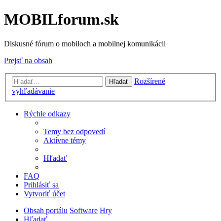
MOBILforum.sk
Diskusné fórum o mobiloch a mobilnej komunikácii
Prejsť na obsah
Rozšírené
Hľadať
vyhľadávanie
Rýchle odkazy
Temy bez odpovedí
Aktívne témy
Hľadať
FAQ
Prihlásiť sa
Vytvoriť účet
Obsah portálu
Software
Hry
Hľadať