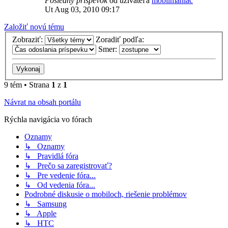
Posledný príspevok
od užívateľa
mobilmaniac
Ut Aug 03, 2010 09:17
Založiť novú tému
Zobraziť:
Zoradiť podľa:
Smer:
9 tém • Strana
1
z
1
Návrat na obsah portálu
Rýchla navigácia vo fórach
Oznamy
↳ Oznamy
↳ Pravidlá fóra
↳ Prečo sa zaregistrovať?
↳ Pre vedenie fóra...
↳ Od vedenia fóra...
Podrobné diskusie o mobiloch, riešenie problémov
↳ Samsung
↳ Apple
↳ HTC