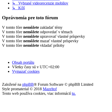
↳ Vybrané videorecenzie mobilov
↳ Kôš
Oprávnenia pre toto fórum
V tomto fóre
nemôžete
zakladať témy
V tomto fóre
nemôžete
odpovedať v témach
V tomto fóre
nemôžete
upravovať vlastné príspevky
V tomto fóre
nemôžete
mazať vlastné príspevky
V tomto fóre
nemôžete
vkladať prílohy
Obsah portálu
Všetky časy sú v
UTC+02:00
Vymazať cookies
Založené na
phpBB
® Forum Software © phpBB Limited
Style promaterial © 2018
Mazeltof
Tento web používa cookies, viac informácií
tu
.