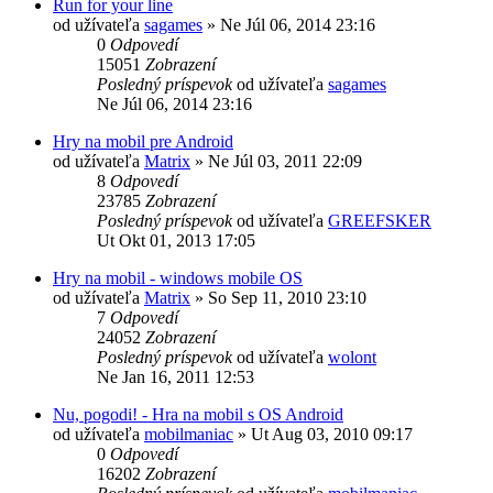
Run for your line
od užívateľa
sagames
»
Ne Júl 06, 2014 23:16
0
Odpovedí
15051
Zobrazení
Posledný príspevok
od užívateľa
sagames
Ne Júl 06, 2014 23:16
Hry na mobil pre Android
od užívateľa
Matrix
»
Ne Júl 03, 2011 22:09
8
Odpovedí
23785
Zobrazení
Posledný príspevok
od užívateľa
GREEFSKER
Ut Okt 01, 2013 17:05
Hry na mobil - windows mobile OS
od užívateľa
Matrix
»
So Sep 11, 2010 23:10
7
Odpovedí
24052
Zobrazení
Posledný príspevok
od užívateľa
wolont
Ne Jan 16, 2011 12:53
Nu, pogodi! - Hra na mobil s OS Android
od užívateľa
mobilmaniac
»
Ut Aug 03, 2010 09:17
0
Odpovedí
16202
Zobrazení