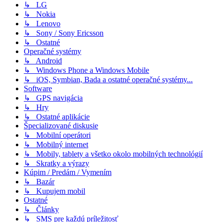
↳ LG
↳ Nokia
↳ Lenovo
↳ Sony / Sony Ericsson
↳ Ostatné
Operačné systémy
↳ Android
↳ Windows Phone a Windows Mobile
↳ iOS, Symbian, Bada a ostatné operačné systémy...
Software
↳ GPS navigácia
↳ Hry
↳ Ostatné aplikácie
Špecializované diskusie
↳ Mobilní operátori
↳ Mobilný internet
↳ Mobily, tablety a všetko okolo mobilných technológií
↳ Skratky a výrazy
Kúpim / Predám / Vymením
↳ Bazár
↳ Kupujem mobil
Ostatné
↳ Články
↳ SMS pre každú príležitosť