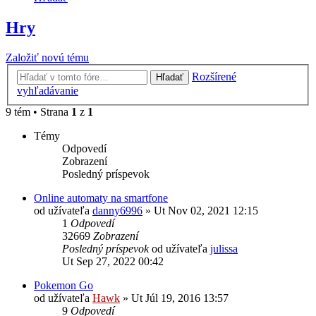
Hry
Založiť novú tému
Rozšírené
Hľadať
vyhľadávanie
9 tém • Strana
1
z
1
Témy
Odpovedí
Zobrazení
Posledný príspevok
Online automaty na smartfone
od užívateľa
danny6996
»
Ut Nov 02, 2021 12:15
1
Odpovedí
32669
Zobrazení
Posledný príspevok
od užívateľa
julissa
Ut Sep 27, 2022 00:42
Pokemon Go
od užívateľa
Hawk
»
Ut Júl 19, 2016 13:57
9
Odpovedí