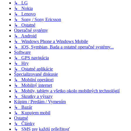
↳ LG
↳ Nokia
↳ Lenovo
↳ Sony / Sony Ericsson
↳ Ostatné
Operačné systémy
↳ Android
↳ Windows Phone a Windows Mobile
↳ iOS, Symbian, Bada a ostatné operačné systémy...
Software
↳ GPS navigácia
↳ Hry
↳ Ostatné aplikácie
Špecializované diskusie
↳ Mobilní operátori
↳ Mobilný internet
↳ Mobily, tablety a všetko okolo mobilných technológií
↳ Skratky a výrazy
Kúpim / Predám / Vymením
↳ Bazár
↳ Kupujem mobil
Ostatné
↳ Články
↳ SMS pre každú príležitosť