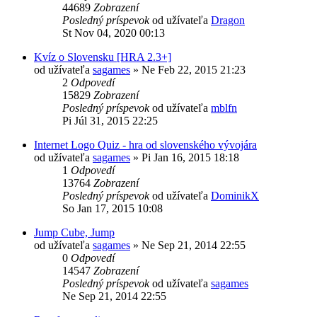
44689
Zobrazení
Posledný príspevok
od užívateľa
Dragon
St Nov 04, 2020 00:13
Kvíz o Slovensku [HRA 2.3+]
od užívateľa
sagames
»
Ne Feb 22, 2015 21:23
2
Odpovedí
15829
Zobrazení
Posledný príspevok
od užívateľa
mblfn
Pi Júl 31, 2015 22:25
Internet Logo Quiz - hra od slovenského vývojára
od užívateľa
sagames
»
Pi Jan 16, 2015 18:18
1
Odpovedí
13764
Zobrazení
Posledný príspevok
od užívateľa
DominikX
So Jan 17, 2015 10:08
Jump Cube, Jump
od užívateľa
sagames
»
Ne Sep 21, 2014 22:55
0
Odpovedí
14547
Zobrazení
Posledný príspevok
od užívateľa
sagames
Ne Sep 21, 2014 22:55