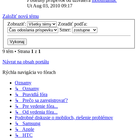
Posledný príspevok
od užívateľa
mobilmaniac
Ut Aug 03, 2010 09:17
Založiť novú tému
Zobraziť:
Zoradiť podľa:
Smer:
9 tém • Strana
1
z
1
Návrat na obsah portálu
Rýchla navigácia vo fórach
Oznamy
↳ Oznamy
↳ Pravidlá fóra
↳ Prečo sa zaregistrovať?
↳ Pre vedenie fóra...
↳ Od vedenia fóra...
Podrobné diskusie o mobiloch, riešenie problémov
↳ Samsung
↳ Apple
↳ HTC