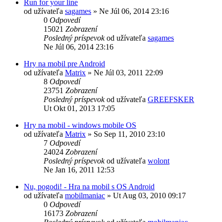
Run for your line
od užívateľa
sagames
»
Ne Júl 06, 2014 23:16
0
Odpovedí
15021
Zobrazení
Posledný príspevok
od užívateľa
sagames
Ne Júl 06, 2014 23:16
Hry na mobil pre Android
od užívateľa
Matrix
»
Ne Júl 03, 2011 22:09
8
Odpovedí
23751
Zobrazení
Posledný príspevok
od užívateľa
GREEFSKER
Ut Okt 01, 2013 17:05
Hry na mobil - windows mobile OS
od užívateľa
Matrix
»
So Sep 11, 2010 23:10
7
Odpovedí
24024
Zobrazení
Posledný príspevok
od užívateľa
wolont
Ne Jan 16, 2011 12:53
Nu, pogodi! - Hra na mobil s OS Android
od užívateľa
mobilmaniac
»
Ut Aug 03, 2010 09:17
0
Odpovedí
16173
Zobrazení