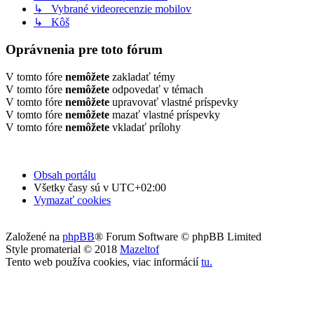
↳ Vybrané videorecenzie mobilov
↳ Kôš
Oprávnenia pre toto fórum
V tomto fóre
nemôžete
zakladať témy
V tomto fóre
nemôžete
odpovedať v témach
V tomto fóre
nemôžete
upravovať vlastné príspevky
V tomto fóre
nemôžete
mazať vlastné príspevky
V tomto fóre
nemôžete
vkladať prílohy
Obsah portálu
Všetky časy sú v
UTC+02:00
Vymazať cookies
Založené na
phpBB
® Forum Software © phpBB Limited
Style promaterial © 2018
Mazeltof
Tento web používa cookies, viac informácií
tu
.