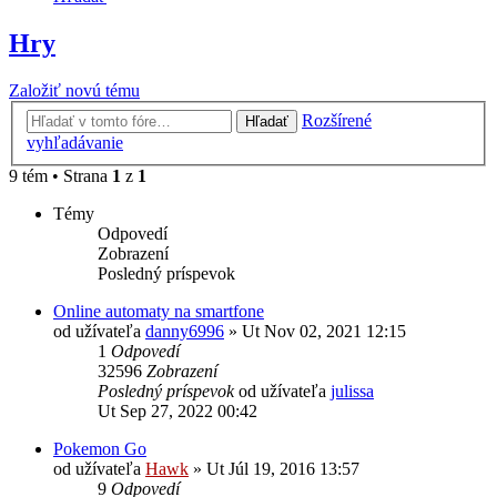
Hry
Založiť novú tému
Rozšírené
Hľadať
vyhľadávanie
9 tém • Strana
1
z
1
Témy
Odpovedí
Zobrazení
Posledný príspevok
Online automaty na smartfone
od užívateľa
danny6996
»
Ut Nov 02, 2021 12:15
1
Odpovedí
32596
Zobrazení
Posledný príspevok
od užívateľa
julissa
Ut Sep 27, 2022 00:42
Pokemon Go
od užívateľa
Hawk
»
Ut Júl 19, 2016 13:57
9
Odpovedí