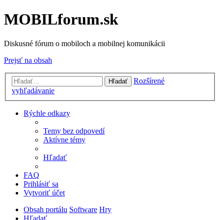
MOBILforum.sk
Diskusné fórum o mobiloch a mobilnej komunikácii
Prejsť na obsah
Rozšírené
Hľadať
vyhľadávanie
Rýchle odkazy
Temy bez odpovedí
Aktívne témy
Hľadať
FAQ
Prihlásiť sa
Vytvoriť účet
Obsah portálu
Software
Hry
Hľadať