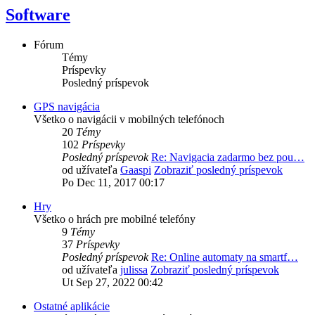
Software
Fórum
Témy
Príspevky
Posledný príspevok
GPS navigácia
Všetko o navigácii v mobilných telefónoch
20
Témy
102
Príspevky
Posledný príspevok
Re: Navigacia zadarmo bez pou…
od užívateľa
Gaaspi
Zobraziť posledný príspevok
Po Dec 11, 2017 00:17
Hry
Všetko o hrách pre mobilné telefóny
9
Témy
37
Príspevky
Posledný príspevok
Re: Online automaty na smartf…
od užívateľa
julissa
Zobraziť posledný príspevok
Ut Sep 27, 2022 00:42
Ostatné aplikácie