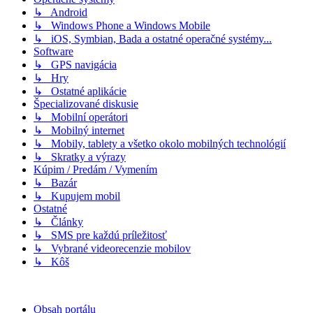
↳ Android
↳ Windows Phone a Windows Mobile
↳ iOS, Symbian, Bada a ostatné operačné systémy...
Software
↳ GPS navigácia
↳ Hry
↳ Ostatné aplikácie
Špecializované diskusie
↳ Mobilní operátori
↳ Mobilný internet
↳ Mobily, tablety a všetko okolo mobilných technológií
↳ Skratky a výrazy
Kúpim / Predám / Vymením
↳ Bazár
↳ Kupujem mobil
Ostatné
↳ Články
↳ SMS pre každú príležitosť
↳ Vybrané videorecenzie mobilov
↳ Kôš
Obsah portálu