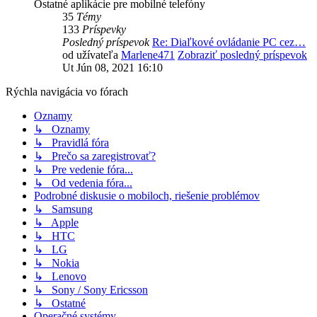
Ostatné aplikácie pre mobilné telefóny
35
Témy
133
Príspevky
Posledný príspevok
Re: Diaľkové ovládanie PC cez…
od užívateľa
Marlene471
Zobraziť posledný príspevok
Ut Jún 08, 2021 16:10
Rýchla navigácia vo fórach
Oznamy
↳ Oznamy
↳ Pravidlá fóra
↳ Prečo sa zaregistrovať?
↳ Pre vedenie fóra...
↳ Od vedenia fóra...
Podrobné diskusie o mobiloch, riešenie problémov
↳ Samsung
↳ Apple
↳ HTC
↳ LG
↳ Nokia
↳ Lenovo
↳ Sony / Sony Ericsson
↳ Ostatné
Operačné systémy