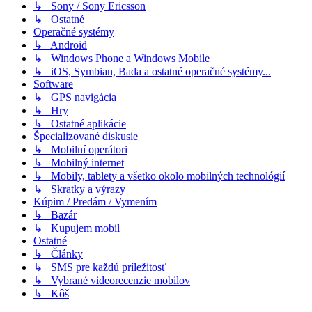
↳ Sony / Sony Ericsson
↳ Ostatné
Operačné systémy
↳ Android
↳ Windows Phone a Windows Mobile
↳ iOS, Symbian, Bada a ostatné operačné systémy...
Software
↳ GPS navigácia
↳ Hry
↳ Ostatné aplikácie
Špecializované diskusie
↳ Mobilní operátori
↳ Mobilný internet
↳ Mobily, tablety a všetko okolo mobilných technológií
↳ Skratky a výrazy
Kúpim / Predám / Vymením
↳ Bazár
↳ Kupujem mobil
Ostatné
↳ Články
↳ SMS pre každú príležitosť
↳ Vybrané videorecenzie mobilov
↳ Kôš