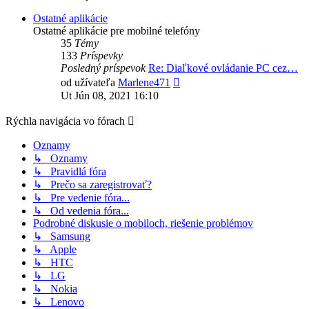
príspevok
Ostatné aplikácie
Ostatné aplikácie pre mobilné telefóny
35
Témy
133
Príspevky
Posledný príspevok
Re: Diaľkové ovládanie PC cez…
Zobraziť
od užívateľa
Marlene471
posledný
Ut Jún 08, 2021 16:10
príspevok
Rýchla navigácia vo fórach
Oznamy
↳ Oznamy
↳ Pravidlá fóra
↳ Prečo sa zaregistrovať?
↳ Pre vedenie fóra...
↳ Od vedenia fóra...
Podrobné diskusie o mobiloch, riešenie problémov
↳ Samsung
↳ Apple
↳ HTC
↳ LG
↳ Nokia
↳ Lenovo