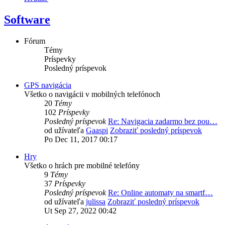
Software
Fórum
Témy
Príspevky
Posledný príspevok
GPS navigácia
Všetko o navigácii v mobilných telefónoch
20
Témy
102
Príspevky
Posledný príspevok
Re: Navigacia zadarmo bez pou…
od užívateľa
Gaaspi
Zobraziť posledný príspevok
Po Dec 11, 2017 00:17
Hry
Všetko o hrách pre mobilné telefóny
9
Témy
37
Príspevky
Posledný príspevok
Re: Online automaty na smartf…
od užívateľa
julissa
Zobraziť posledný príspevok
Ut Sep 27, 2022 00:42