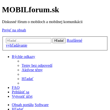
MOBILforum.sk
Diskusné fórum o mobiloch a mobilnej komunikácii
Prejsť na obsah
Rozšírené
Hľadať
vyhľadávanie
Rýchle odkazy
Temy bez odpovedí
Aktívne témy
Hľadať
FAQ
Prihlásiť sa
Vytvoriť účet
Obsah portálu
Software
Hľadať