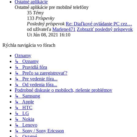
Ostatné aplikácie
Ostatné aplikácie pre mobilné telefóny
35
Témy
133
Príspevky
Posledný príspevok
Re: Diaľkové ovládanie PC cez…
od užívateľa
Marlene471
Zobraziť posledný príspevok
Ut Jún 08, 2021 16:10
Rýchla navigácia vo fórach
Oznamy
↳ Oznamy
↳ Pravidlá fóra
↳ Prečo sa zaregistrovať?
↳ Pre vedenie fóra...
↳ Od vedenia fóra...
Podrobné diskusie o mobiloch, riešenie problémov
↳ Samsung
↳ Apple
↳ HTC
↳ LG
↳ Nokia
↳ Lenovo
↳ Sony / Sony Ericsson
↳ Ostatné