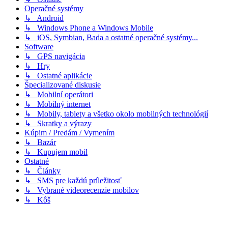
Operačné systémy
↳ Android
↳ Windows Phone a Windows Mobile
↳ iOS, Symbian, Bada a ostatné operačné systémy...
Software
↳ GPS navigácia
↳ Hry
↳ Ostatné aplikácie
Špecializované diskusie
↳ Mobilní operátori
↳ Mobilný internet
↳ Mobily, tablety a všetko okolo mobilných technológií
↳ Skratky a výrazy
Kúpim / Predám / Vymením
↳ Bazár
↳ Kupujem mobil
Ostatné
↳ Články
↳ SMS pre každú príležitosť
↳ Vybrané videorecenzie mobilov
↳ Kôš