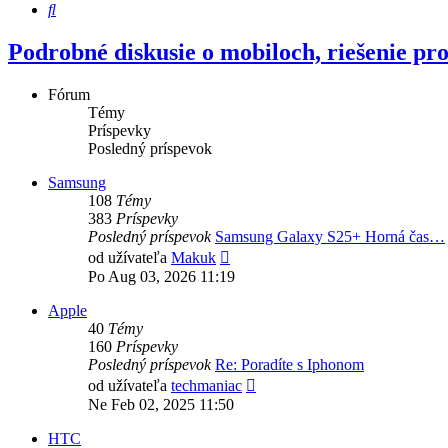
Hľadať
Podrobné diskusie o mobiloch, riešenie p
Fórum
Témy
Príspevky
Posledný príspevok
Samsung
108
Témy
383
Príspevky
Posledný príspevok
Samsung Galaxy S25+ Horná čas…
Zobraziť
od užívateľa
Makuk
posledný
Po Aug 03, 2026 11:19
príspevok
Apple
40
Témy
160
Príspevky
Posledný príspevok
Re: Poradíte s Iphonom
Zobraziť
od užívateľa
techmaniac
posledný
Ne Feb 02, 2025 11:50
príspevok
HTC