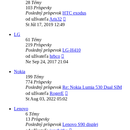
28
Témy
103
Príspevky
Posledný príspevok
HTC exodus
Zobraziť
od užívateľa
Aris32
posledný
St Júl 17, 2019 12:49
príspevok
LG
61
Témy
219
Príspevky
Posledný príspevok
LG-H410
Zobraziť
od užívateľa
hrbco
posledný
Ne Sep 24, 2017 21:04
príspevok
Nokia
199
Témy
774
Príspevky
Posledný príspevok
Re: Nokia Lumia 530 Dual SIM
Zobraziť
od užívateľa
RogerE
posledný
St Aug 03, 2022 05:02
príspevok
Lenovo
6
Témy
13
Príspevky
Posledný príspevok
Lenovo S90 displej
Zobraziť