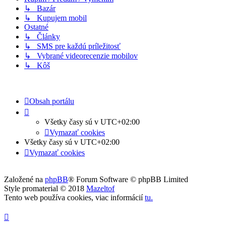
↳ Bazár
↳ Kupujem mobil
Ostatné
↳ Články
↳ SMS pre každú príležitosť
↳ Vybrané videorecenzie mobilov
↳ Kôš
Obsah portálu
Všetky časy sú v
UTC+02:00
Vymazať cookies
Všetky časy sú v
UTC+02:00
Vymazať cookies
Založené na
phpBB
® Forum Software © phpBB Limited
Style promaterial © 2018
Mazeltof
Tento web používa cookies, viac informácií
tu
.