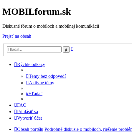
MOBILforum.sk
Diskusné fórum o mobiloch a mobilnej komunikácii
Prejsť na obsah
Rozšírené
Hľadať
vyhľadávanie
Rýchle odkazy
Temy bez odpovedí
Aktívne témy
Hľadať
FAQ
Prihlásiť sa
Vytvoriť účet
Obsah portálu
Podrobné diskusie o mobiloch, riešenie probl