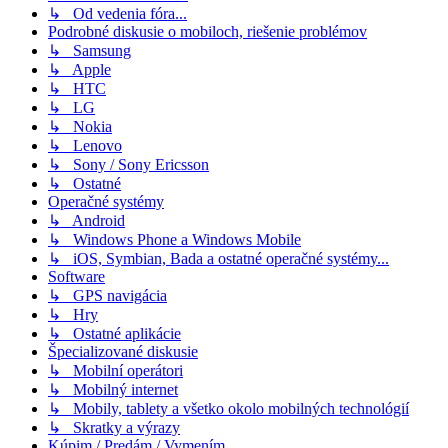
↳ Od vedenia fóra...
Podrobné diskusie o mobiloch, riešenie problémov
↳ Samsung
↳ Apple
↳ HTC
↳ LG
↳ Nokia
↳ Lenovo
↳ Sony / Sony Ericsson
↳ Ostatné
Operačné systémy
↳ Android
↳ Windows Phone a Windows Mobile
↳ iOS, Symbian, Bada a ostatné operačné systémy...
Software
↳ GPS navigácia
↳ Hry
↳ Ostatné aplikácie
Špecializované diskusie
↳ Mobilní operátori
↳ Mobilný internet
↳ Mobily, tablety a všetko okolo mobilných technológií
↳ Skratky a výrazy
Kúpim / Predám / Vymením