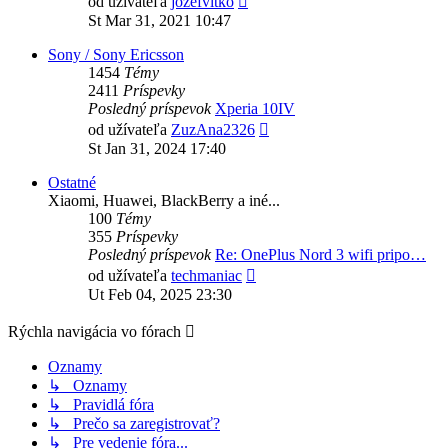
od užívateľa
jozefvitko
posledný
St Mar 31, 2021 10:47
príspevok
Sony / Sony Ericsson
1454
Témy
2411
Príspevky
Posledný príspevok
Xperia 10IV
Zobraziť
od užívateľa
ZuzAna2326
posledný
St Jan 31, 2024 17:40
príspevok
Ostatné
Xiaomi, Huawei, BlackBerry a iné...
100
Témy
355
Príspevky
Posledný príspevok
Re: OnePlus Nord 3 wifi pripo…
Zobraziť
od užívateľa
techmaniac
posledný
Ut Feb 04, 2025 23:30
príspevok
Rýchla navigácia vo fórach
Oznamy
↳ Oznamy
↳ Pravidlá fóra
↳ Prečo sa zaregistrovať?
↳ Pre vedenie fóra...