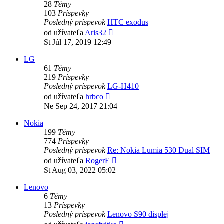
28
Témy
103
Príspevky
Posledný príspevok
HTC exodus
Zobraziť
od užívateľa
Aris32
posledný
St Júl 17, 2019 12:49
príspevok
LG
61
Témy
219
Príspevky
Posledný príspevok
LG-H410
Zobraziť
od užívateľa
hrbco
posledný
Ne Sep 24, 2017 21:04
príspevok
Nokia
199
Témy
774
Príspevky
Posledný príspevok
Re: Nokia Lumia 530 Dual SIM
Zobraziť
od užívateľa
RogerE
posledný
St Aug 03, 2022 05:02
príspevok
Lenovo
6
Témy
13
Príspevky
Posledný príspevok
Lenovo S90 displej
Zobraziť