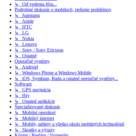
↳ Od vedenia fóra...
Podrobné diskusie o mobiloch, riešenie problémov
↳ Samsung
↳ Apple
↳ HTC
↳ LG
↳ Nokia
↳ Lenovo
↳ Sony / Sony Ericsson
↳ Ostatné
Operačné systémy
↳ Android
↳ Windows Phone a Windows Mobile
↳ iOS, Symbian, Bada a ostatné operačné systémy...
Software
↳ GPS navigácia
↳ Hry
↳ Ostatné aplikácie
Špecializované diskusie
↳ Mobilní operátori
↳ Mobilný internet
↳ Mobily, tablety a všetko okolo mobilných technológií
↳ Skratky a výrazy
Kúpim / Predám / Vymením