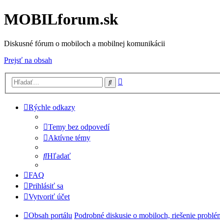
MOBILforum.sk
Diskusné fórum o mobiloch a mobilnej komunikácii
Prejsť na obsah
Rozšírené
Hľadať
vyhľadávanie
Rýchle odkazy
Temy bez odpovedí
Aktívne témy
Hľadať
FAQ
Prihlásiť sa
Vytvoriť účet
Obsah portálu
Podrobné diskusie o mobiloch, riešenie probl