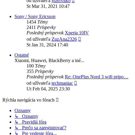
od užívateľa
jozefvitko
posledný
St Mar 31, 2021 10:47
príspevok
Sony / Sony Ericsson
1454
Témy
2411
Príspevky
Posledný príspevok
Xperia 10IV
Zobraziť
od užívateľa
ZuzAna2326
posledný
St Jan 31, 2024 17:40
príspevok
Ostatné
Xiaomi, Huawei, BlackBerry a iné...
100
Témy
355
Príspevky
Posledný príspevok
Re: OnePlus Nord 3 wifi pripo…
Zobraziť
od užívateľa
techmaniac
posledný
Ut Feb 04, 2025 23:30
príspevok
Rýchla navigácia vo fórach
Oznamy
↳ Oznamy
↳ Pravidlá fóra
↳ Prečo sa zaregistrovať?
↳ Pre vedenie fóra...