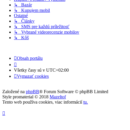
↳ Bazár
↳ Kupujem mobil
Ostatné
↳ Články
↳ SMS pre každú príležitosť
↳ Vybrané videorecenzie mobilov
↳ Kôš
Obsah portálu
Všetky časy sú v
UTC+02:00
Vymazať cookies
Založené na
phpBB
® Forum Software © phpBB Limited
Style promaterial © 2018
Mazeltof
Tento web používa cookies, viac informácií
tu
.