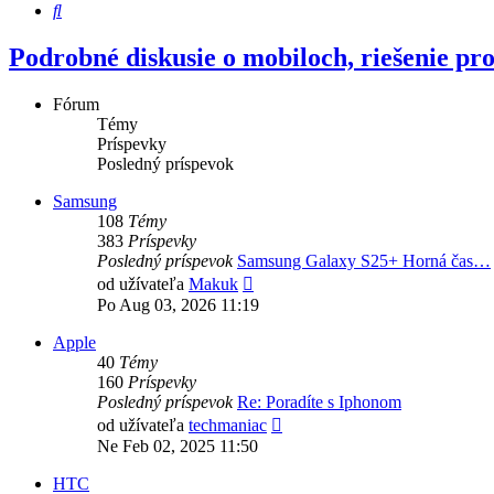
Hľadať
Podrobné diskusie o mobiloch, riešenie p
Fórum
Témy
Príspevky
Posledný príspevok
Samsung
108
Témy
383
Príspevky
Posledný príspevok
Samsung Galaxy S25+ Horná čas…
Zobraziť
od užívateľa
Makuk
posledný
Po Aug 03, 2026 11:19
príspevok
Apple
40
Témy
160
Príspevky
Posledný príspevok
Re: Poradíte s Iphonom
Zobraziť
od užívateľa
techmaniac
posledný
Ne Feb 02, 2025 11:50
príspevok
HTC