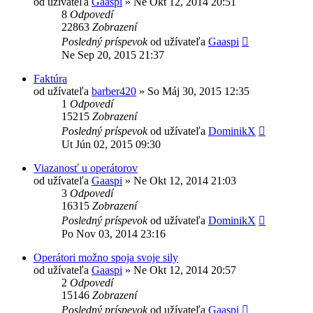
od užívateľa
Gaaspi
»
Ne Okt 12, 2014 20:51
8
Odpovedí
22863
Zobrazení
Posledný príspevok
od užívateľa
Gaaspi
Ne Sep 20, 2015 21:37
Faktúra
od užívateľa
barber420
»
So Máj 30, 2015 12:35
1
Odpovedí
15215
Zobrazení
Posledný príspevok
od užívateľa
DominikX
Ut Jún 02, 2015 09:30
Viazanosť u operátorov
od užívateľa
Gaaspi
»
Ne Okt 12, 2014 21:03
3
Odpovedí
16315
Zobrazení
Posledný príspevok
od užívateľa
DominikX
Po Nov 03, 2014 23:16
Operátori možno spoja svoje sily
od užívateľa
Gaaspi
»
Ne Okt 12, 2014 20:57
2
Odpovedí
15146
Zobrazení
Posledný príspevok
od užívateľa
Gaaspi