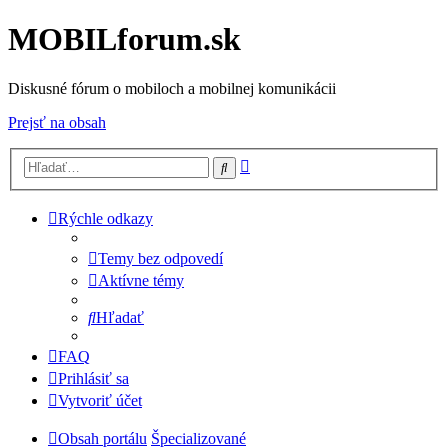
MOBILforum.sk
Diskusné fórum o mobiloch a mobilnej komunikácii
Prejsť na obsah
Rozšírené
Hľadať
vyhľadávanie
Rýchle odkazy
Temy bez odpovedí
Aktívne témy
Hľadať
FAQ
Prihlásiť sa
Vytvoriť účet
Obsah portálu
Špecializované