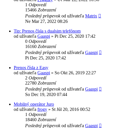
1
Odpovedí
15466
Zobrazení
Posledný príspevok
od užívateľa
Matrix
Ne Mar 27, 2022 08:26
Tip: Prenos čísla s dualsim telefónom
od užívateľa
Gaaspi
»
Pi Dec 25, 2020 17:42
0
Odpovedí
16160
Zobrazení
Posledný príspevok
od užívateľa
Gaaspi
Pi Dec 25, 2020 17:42
Prenos čísla z Easy
od užívateľa
Gaaspi
»
So Okt 26, 2019 22:27
2
Odpovedí
22780
Zobrazení
Posledný príspevok
od užívateľa
Gaaspi
So Dec 19, 2020 07:44
Mobilný operátor Juro
od užívateľa
frogy
»
St Júl 20, 2016 00:52
1
Odpovedí
18460
Zobrazení
Posledný príspevok
od užívateľa
Gaaspi