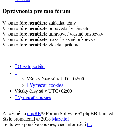
Oprávnenia pre toto fórum
V tomto fóre
nemôžete
zakladať témy
V tomto fóre
nemôžete
odpovedať v témach
V tomto fóre
nemôžete
upravovať vlastné príspevky
V tomto fóre
nemôžete
mazať vlastné príspevky
V tomto fóre
nemôžete
vkladať prílohy
Obsah portálu
Všetky časy sú v
UTC+02:00
Vymazať cookies
Všetky časy sú v
UTC+02:00
Vymazať cookies
Založené na
phpBB
® Forum Software © phpBB Limited
Style promaterial © 2018
Mazeltof
Tento web používa cookies, viac informácií
tu
.