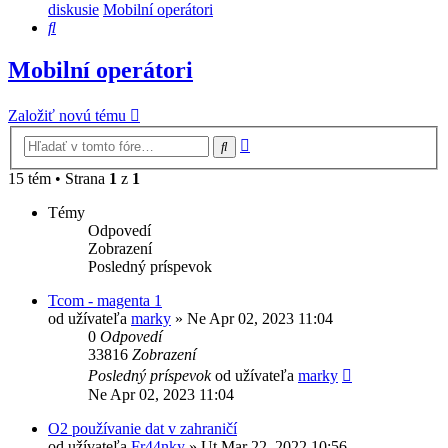
diskusie
Mobilní operátori
Hľadať
Mobilní operátori
Založiť novú tému
Rozšírené
Hľadať
vyhľadávanie
15 tém • Strana
1
z
1
Témy
Odpovedí
Zobrazení
Posledný príspevok
Tcom - magenta 1
od užívateľa
marky
»
Ne Apr 02, 2023 11:04
0
Odpovedí
33816
Zobrazení
Posledný príspevok
od užívateľa
marky
Ne Apr 02, 2023 11:04
O2 používanie dat v zahraničí
od užívateľa
Fr44nky
»
Ut Mar 22, 2022 10:56