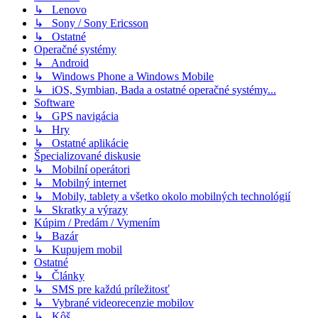
↳ Lenovo
↳ Sony / Sony Ericsson
↳ Ostatné
Operačné systémy
↳ Android
↳ Windows Phone a Windows Mobile
↳ iOS, Symbian, Bada a ostatné operačné systémy...
Software
↳ GPS navigácia
↳ Hry
↳ Ostatné aplikácie
Špecializované diskusie
↳ Mobilní operátori
↳ Mobilný internet
↳ Mobily, tablety a všetko okolo mobilných technológií
↳ Skratky a výrazy
Kúpim / Predám / Vymením
↳ Bazár
↳ Kupujem mobil
Ostatné
↳ Články
↳ SMS pre každú príležitosť
↳ Vybrané videorecenzie mobilov
↳ Kôš