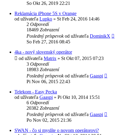
So Okt 26, 2019 22:21
Reklamácia iPhone 5S v Orange
od užívateľa
Lupko
»
St Feb 24, 2016 14:46
2
Odpovedí
18469
Zobrazení
Posledný príspevok
od užívateľa
DominikX
So Feb 27, 2016 08:45
4ka - nový slovenský operátor
od užívateľa
Matrix
»
St Okt 07, 2015 07:23
3
Odpovedí
18983
Zobrazení
Posledný príspevok
od užívateľa
Gaaspi
Pi Nov 06, 2015 22:43
Telekom - Easy Pecka
od užívateľa
Gaaspi
»
Pi Okt 10, 2014 15:51
6
Odpovedí
20382
Zobrazení
Posledný príspevok
od užívateľa
Gaaspi
Po Nov 02, 2015 21:36
SWAN - čo si myslíte o novom operátorovi?