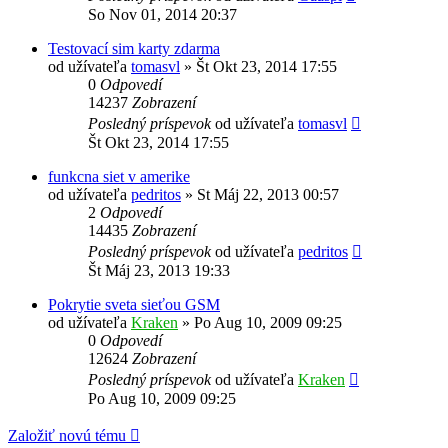
So Nov 01, 2014 20:37
Testovací sim karty zdarma
od užívateľa
tomasvl
»
Št Okt 23, 2014 17:55
0
Odpovedí
14237
Zobrazení
Posledný príspevok
od užívateľa
tomasvl
Št Okt 23, 2014 17:55
funkcna siet v amerike
od užívateľa
pedritos
»
St Máj 22, 2013 00:57
2
Odpovedí
14435
Zobrazení
Posledný príspevok
od užívateľa
pedritos
Št Máj 23, 2013 19:33
Pokrytie sveta sieťou GSM
od užívateľa
Kraken
»
Po Aug 10, 2009 09:25
0
Odpovedí
12624
Zobrazení
Posledný príspevok
od užívateľa
Kraken
Po Aug 10, 2009 09:25
Založiť novú tému