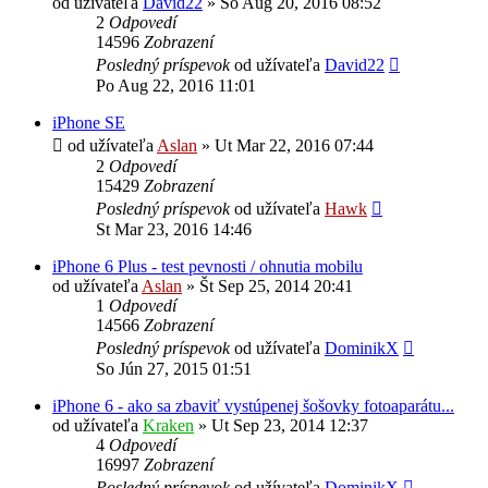
od užívateľa
David22
»
So Aug 20, 2016 08:52
2
Odpovedí
14596
Zobrazení
Posledný príspevok
od užívateľa
David22
Po Aug 22, 2016 11:01
iPhone SE
od užívateľa
Aslan
»
Ut Mar 22, 2016 07:44
2
Odpovedí
15429
Zobrazení
Posledný príspevok
od užívateľa
Hawk
St Mar 23, 2016 14:46
iPhone 6 Plus - test pevnosti / ohnutia mobilu
od užívateľa
Aslan
»
Št Sep 25, 2014 20:41
1
Odpovedí
14566
Zobrazení
Posledný príspevok
od užívateľa
DominikX
So Jún 27, 2015 01:51
iPhone 6 - ako sa zbaviť vystúpenej šošovky fotoaparátu...
od užívateľa
Kraken
»
Ut Sep 23, 2014 12:37
4
Odpovedí
16997
Zobrazení
Posledný príspevok
od užívateľa
DominikX