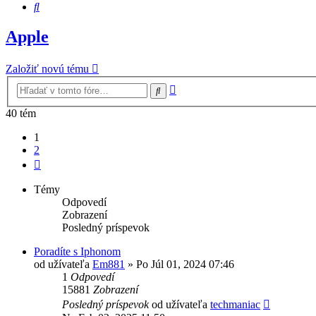
Hľadať
Apple
Založiť novú tému
Rozšírené
Hľadať
vyhľadávanie
40 tém
1
2
Ďalšia
Témy
Odpovedí
Zobrazení
Posledný príspevok
Poradíte s Iphonom
od užívateľa
Em881
»
Po Júl 01, 2024 07:46
1
Odpovedí
15881
Zobrazení
Posledný príspevok
od užívateľa
techmaniac