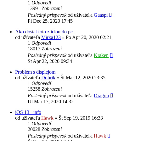
1
Odpovedí
13991
Zobrazení
Posledný príspevok
od užívateľa
Gaaspi
Pi Dec 25, 2020 17:45
Ako dostat foto z iclou do pc
od užívateľa
Mirka123
»
Po Apr 20, 2020 02:21
1
Odpovedí
18017
Zobrazení
Posledný príspevok
od užívateľa
Kraken
St Apr 22, 2020 09:34
Problém s displejom
od užívateľa
Dobrik
»
Št Mar 12, 2020 23:35
1
Odpovedí
15258
Zobrazení
Posledný príspevok
od užívateľa
Dragon
Ut Mar 17, 2020 14:32
iOS 13 - info
od užívateľa
Hawk
»
Št Sep 19, 2019 16:33
1
Odpovedí
20028
Zobrazení
Posledný príspevok
od užívateľa
Hawk