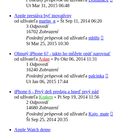
Ut Mar 31, 2015 06:48
Apple prestáva byť inovatívny
od užívateľa
martin_g
»
Št Sep 11, 2014 06:20
3
Odpovedí
16702
Zobrazení
Posledný príspevok
od užívateľa
mblfn
St Mar 25, 2015 10:30
Ohnutý iPhone 6? - takto ho môžete opäť narovnať
od užívateľa
Aslan
»
Po Okt 06, 2014 11:31
1
Odpovedí
16240
Zobrazení
Posledný príspevok
od užívateľa
palcinka
Ut Jan 06, 2015 17:44
iPhone 6 - Prvý deň predaja a hneď prvý pád
od užívateľa
Kraken
»
Pi Sep 19, 2014 11:56
2
Odpovedí
14680
Zobrazení
Posledný príspevok
od užívateľa
Kajo_mate
Št Sep 25, 2014 20:35
Apple Watch demo