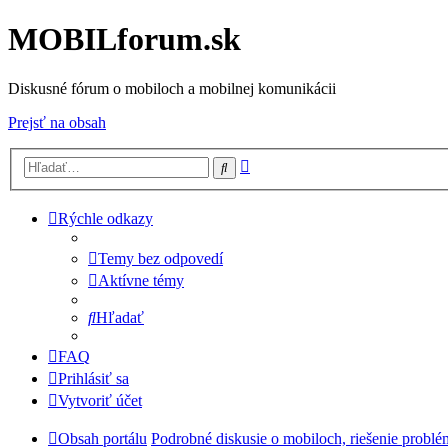
MOBILforum.sk
Diskusné fórum o mobiloch a mobilnej komunikácii
Prejsť na obsah
Rozšírené
Hľadať
vyhľadávanie
Rýchle odkazy
Temy bez odpovedí
Aktívne témy
Hľadať
FAQ
Prihlásiť sa
Vytvoriť účet
Obsah portálu
Podrobné diskusie o mobiloch, riešenie probl