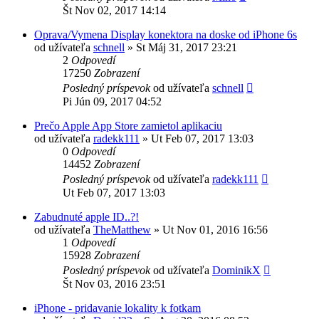
Št Nov 02, 2017 14:14
Oprava/Vymena Display konektora na doske od iPhone 6s
od užívateľa
schnell
»
St Máj 31, 2017 23:21
2
Odpovedí
17250
Zobrazení
Posledný príspevok
od užívateľa
schnell
Pi Jún 09, 2017 04:52
Prečo Apple App Store zamietol aplikaciu
od užívateľa
radekk111
»
Ut Feb 07, 2017 13:03
0
Odpovedí
14452
Zobrazení
Posledný príspevok
od užívateľa
radekk111
Ut Feb 07, 2017 13:03
Zabudnuté apple ID..?!
od užívateľa
TheMatthew
»
Ut Nov 01, 2016 16:56
1
Odpovedí
15928
Zobrazení
Posledný príspevok
od užívateľa
DominikX
Št Nov 03, 2016 23:51
iPhone - pridavanie lokality k fotkam