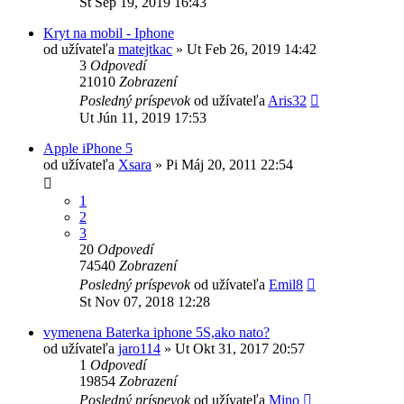
Št Sep 19, 2019 16:43
Kryt na mobil - Iphone
od užívateľa
matejtkac
»
Ut Feb 26, 2019 14:42
3
Odpovedí
21010
Zobrazení
Posledný príspevok
od užívateľa
Aris32
Ut Jún 11, 2019 17:53
Apple iPhone 5
od užívateľa
Xsara
»
Pi Máj 20, 2011 22:54
1
2
3
20
Odpovedí
74540
Zobrazení
Posledný príspevok
od užívateľa
Emil8
St Nov 07, 2018 12:28
vymenena Baterka iphone 5S,ako nato?
od užívateľa
jaro114
»
Ut Okt 31, 2017 20:57
1
Odpovedí
19854
Zobrazení
Posledný príspevok
od užívateľa
Mino