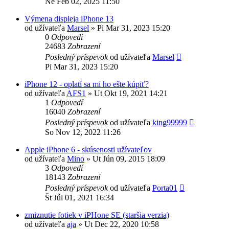
Ne Feb 02, 2025 11:50
Výmena displeja iPhone 13
od užívateľa
Marsel
»
Pi Mar 31, 2023 15:20
0
Odpovedí
24683
Zobrazení
Posledný príspevok
od užívateľa
Marsel
Pi Mar 31, 2023 15:20
iPhone 12 - oplatí sa mi ho ešte kúpiť?
od užívateľa
AFS1
»
Ut Okt 19, 2021 14:21
1
Odpovedí
16040
Zobrazení
Posledný príspevok
od užívateľa
king99999
So Nov 12, 2022 11:26
Apple iPhone 6 - skúsenosti užívateľov
od užívateľa
Mino
»
Ut Jún 09, 2015 18:09
3
Odpovedí
18143
Zobrazení
Posledný príspevok
od užívateľa
Porta01
Št Júl 01, 2021 16:34
zmiznutie fotiek v iPHone SE (staršia verzia)
od užívateľa
aja
»
Ut Dec 22, 2020 10:58