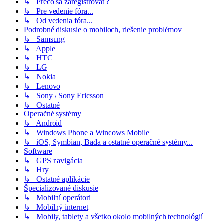
↳ Prečo sa zaregistrovať?
↳ Pre vedenie fóra...
↳ Od vedenia fóra...
Podrobné diskusie o mobiloch, riešenie problémov
↳ Samsung
↳ Apple
↳ HTC
↳ LG
↳ Nokia
↳ Lenovo
↳ Sony / Sony Ericsson
↳ Ostatné
Operačné systémy
↳ Android
↳ Windows Phone a Windows Mobile
↳ iOS, Symbian, Bada a ostatné operačné systémy...
Software
↳ GPS navigácia
↳ Hry
↳ Ostatné aplikácie
Špecializované diskusie
↳ Mobilní operátori
↳ Mobilný internet
↳ Mobily, tablety a všetko okolo mobilných technológií