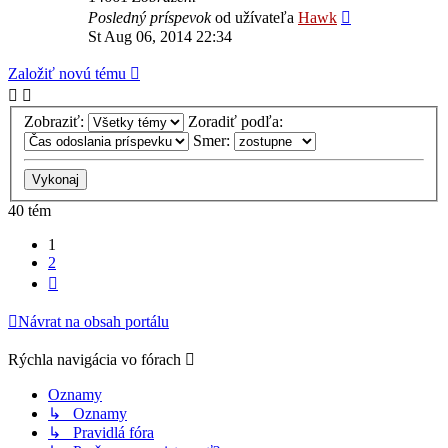
Posledný príspevok
od užívateľa
Hawk
St Aug 06, 2014 22:34
Založiť novú tému
Zobraziť:
Zoradiť podľa:
Smer:
40 tém
1
2
Ďalšia
Návrat na obsah portálu
Rýchla navigácia vo fórach
Oznamy
↳ Oznamy
↳ Pravidlá fóra