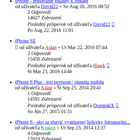
iPhone - pridavanie lokality k fotkam
od užívateľa
David22
»
So Aug 20, 2016 08:52
2
Odpovedí
14627
Zobrazení
Posledný príspevok
od užívateľa
David22
Po Aug 22, 2016 11:01
iPhone SE
od užívateľa
Aslan
»
Ut Mar 22, 2016 07:44
2
Odpovedí
15450
Zobrazení
Posledný príspevok
od užívateľa
Hawk
St Mar 23, 2016 14:46
iPhone 6 Plus - test pevnosti / ohnutia mobilu
od užívateľa
Aslan
»
Št Sep 25, 2014 20:41
1
Odpovedí
14591
Zobrazení
Posledný príspevok
od užívateľa
DominikX
So Jún 27, 2015 01:51
iPhone 6 - ako sa zbaviť vystúpenej šošovky fotoaparátu...
od užívateľa
Kraken
»
Ut Sep 23, 2014 12:37
4
Odpovedí
17019
Zobrazení