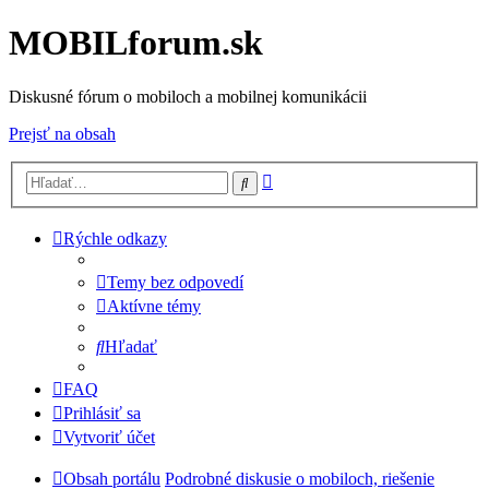
MOBILforum.sk
Diskusné fórum o mobiloch a mobilnej komunikácii
Prejsť na obsah
Rozšírené
Hľadať
vyhľadávanie
Rýchle odkazy
Temy bez odpovedí
Aktívne témy
Hľadať
FAQ
Prihlásiť sa
Vytvoriť účet
Obsah portálu
Podrobné diskusie o mobiloch, riešenie