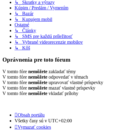
↳ Skratky a výrazy
Kúpim / Predám / Vymením
↳ Bazár
↳ Kupujem mobil
Ostatné
↳ Články
↳ SMS pre každú príležitosť
↳ Vybrané videorecenzie mobilov
↳ Kôš
Oprávnenia pre toto fórum
V tomto fóre
nemôžete
zakladať témy
V tomto fóre
nemôžete
odpovedať v témach
V tomto fóre
nemôžete
upravovať vlastné príspevky
V tomto fóre
nemôžete
mazať vlastné príspevky
V tomto fóre
nemôžete
vkladať prílohy
Obsah portálu
Všetky časy sú v
UTC+02:00
Vymazať cookies