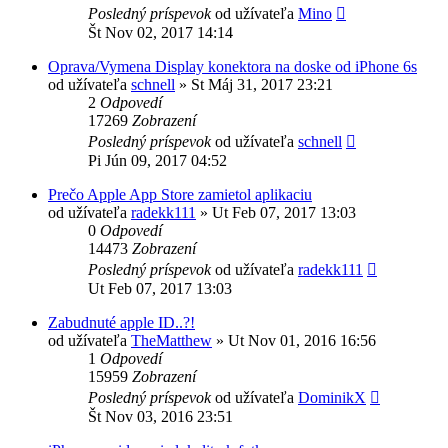
Posledný príspevok
od užívateľa
Mino
Št Nov 02, 2017 14:14
Oprava/Vymena Display konektora na doske od iPhone 6s
od užívateľa
schnell
»
St Máj 31, 2017 23:21
2
Odpovedí
17269
Zobrazení
Posledný príspevok
od užívateľa
schnell
Pi Jún 09, 2017 04:52
Prečo Apple App Store zamietol aplikaciu
od užívateľa
radekk111
»
Ut Feb 07, 2017 13:03
0
Odpovedí
14473
Zobrazení
Posledný príspevok
od užívateľa
radekk111
Ut Feb 07, 2017 13:03
Zabudnuté apple ID..?!
od užívateľa
TheMatthew
»
Ut Nov 01, 2016 16:56
1
Odpovedí
15959
Zobrazení
Posledný príspevok
od užívateľa
DominikX
Št Nov 03, 2016 23:51