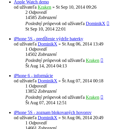
Apple Watch demo
od užívateľa
Kraken
»
St Sep 10, 2014 09:26
2
Odpovedí
14585
Zobrazení
Posledný príspevok
od užívateľa
DominikX
St Sep 10, 2014 22:01
iPhone 5S - predĺženie výdrže baterky
od užívateľa
DominikX
»
St Aug 06, 2014 13:49
1
Odpovedí
14502
Zobrazení
Posledný príspevok
od užívateľa
Kraken
Št Aug 14, 2014 04:13
iPhone 6 - informácie
od užívateľa
DominikX
»
Št Aug 07, 2014 00:18
1
Odpovedí
13852
Zobrazení
Posledný príspevok
od užívateľa
Kraken
Št Aug 07, 2014 12:51
iPhone 5S - zoznam blokovaných hovorov
od užívateľa
DominikX
»
St Aug 06, 2014 20:49
1
Odpovedí
14661
Zobrazení