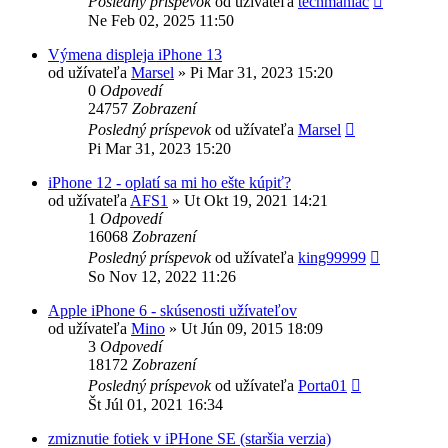
Posledný príspevok
od užívateľa
techmaniac
Ne Feb 02, 2025 11:50
Výmena displeja iPhone 13
od užívateľa
Marsel
»
Pi Mar 31, 2023 15:20
0
Odpovedí
24757
Zobrazení
Posledný príspevok
od užívateľa
Marsel
Pi Mar 31, 2023 15:20
iPhone 12 - oplatí sa mi ho ešte kúpiť?
od užívateľa
AFS1
»
Ut Okt 19, 2021 14:21
1
Odpovedí
16068
Zobrazení
Posledný príspevok
od užívateľa
king99999
So Nov 12, 2022 11:26
Apple iPhone 6 - skúsenosti užívateľov
od užívateľa
Mino
»
Ut Jún 09, 2015 18:09
3
Odpovedí
18172
Zobrazení
Posledný príspevok
od užívateľa
Porta01
Št Júl 01, 2021 16:34
zmiznutie fotiek v iPHone SE (staršia verzia)