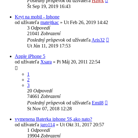
Posledný príspevok
od užívateľa
Hawk
Št Sep 19, 2019 16:43
Kryt na mobil - Iphone
od užívateľa
matejtkac
»
Ut Feb 26, 2019 14:42
3
Odpovedí
21041
Zobrazení
Posledný príspevok
od užívateľa
Aris32
Ut Jún 11, 2019 17:53
Apple iPhone 5
od užívateľa
Xsara
»
Pi Máj 20, 2011 22:54
1
2
3
20
Odpovedí
74661
Zobrazení
Posledný príspevok
od užívateľa
Emil8
St Nov 07, 2018 12:28
vymenena Baterka iphone 5S,ako nato?
od užívateľa
jaro114
»
Ut Okt 31, 2017 20:57
1
Odpovedí
19904
Zobrazení