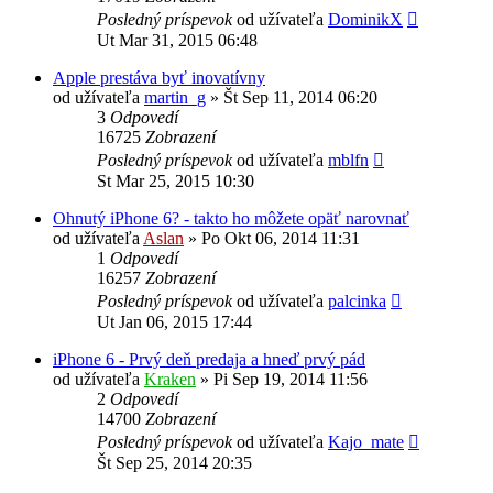
Posledný príspevok
od užívateľa
DominikX
Ut Mar 31, 2015 06:48
Apple prestáva byť inovatívny
od užívateľa
martin_g
»
Št Sep 11, 2014 06:20
3
Odpovedí
16725
Zobrazení
Posledný príspevok
od užívateľa
mblfn
St Mar 25, 2015 10:30
Ohnutý iPhone 6? - takto ho môžete opäť narovnať
od užívateľa
Aslan
»
Po Okt 06, 2014 11:31
1
Odpovedí
16257
Zobrazení
Posledný príspevok
od užívateľa
palcinka
Ut Jan 06, 2015 17:44
iPhone 6 - Prvý deň predaja a hneď prvý pád
od užívateľa
Kraken
»
Pi Sep 19, 2014 11:56
2
Odpovedí
14700
Zobrazení
Posledný príspevok
od užívateľa
Kajo_mate
Št Sep 25, 2014 20:35