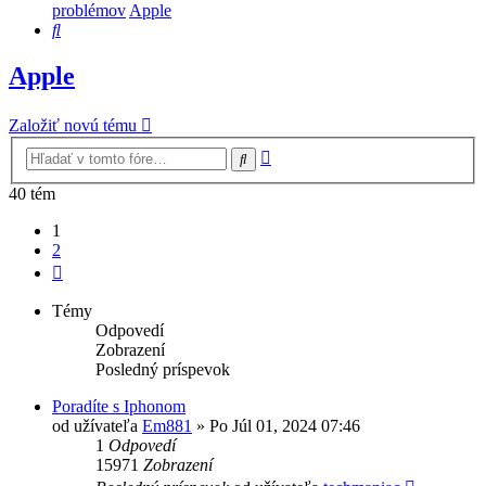
problémov
Apple
Hľadať
Apple
Založiť novú tému
Rozšírené
Hľadať
vyhľadávanie
40 tém
1
2
Ďalšia
Témy
Odpovedí
Zobrazení
Posledný príspevok
Poradíte s Iphonom
od užívateľa
Em881
»
Po Júl 01, 2024 07:46
1
Odpovedí
15971
Zobrazení