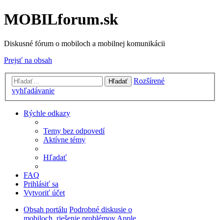
MOBILforum.sk
Diskusné fórum o mobiloch a mobilnej komunikácii
Prejsť na obsah
Rozšírené
Hľadať
vyhľadávanie
Rýchle odkazy
Temy bez odpovedí
Aktívne témy
Hľadať
FAQ
Prihlásiť sa
Vytvoriť účet
Obsah portálu
Podrobné diskusie o
mobiloch, riešenie problémov
Apple