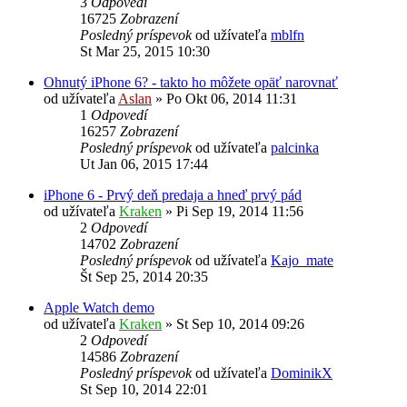
3
Odpovedí
16725
Zobrazení
Posledný príspevok
od užívateľa
mblfn
St Mar 25, 2015 10:30
Ohnutý iPhone 6? - takto ho môžete opäť narovnať
od užívateľa
Aslan
»
Po Okt 06, 2014 11:31
1
Odpovedí
16257
Zobrazení
Posledný príspevok
od užívateľa
palcinka
Ut Jan 06, 2015 17:44
iPhone 6 - Prvý deň predaja a hneď prvý pád
od užívateľa
Kraken
»
Pi Sep 19, 2014 11:56
2
Odpovedí
14702
Zobrazení
Posledný príspevok
od užívateľa
Kajo_mate
Št Sep 25, 2014 20:35
Apple Watch demo
od užívateľa
Kraken
»
St Sep 10, 2014 09:26
2
Odpovedí
14586
Zobrazení
Posledný príspevok
od užívateľa
DominikX
St Sep 10, 2014 22:01