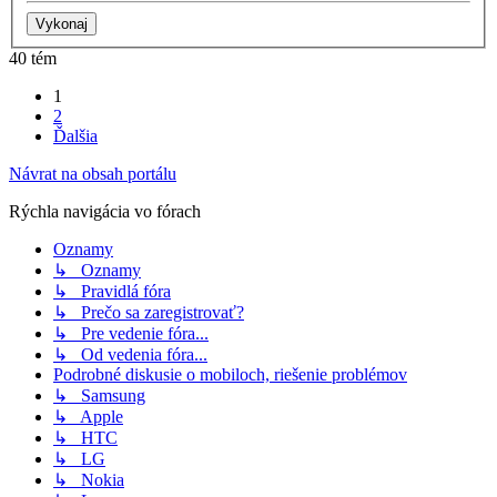
40 tém
1
2
Ďalšia
Návrat na obsah portálu
Rýchla navigácia vo fórach
Oznamy
↳ Oznamy
↳ Pravidlá fóra
↳ Prečo sa zaregistrovať?
↳ Pre vedenie fóra...
↳ Od vedenia fóra...
Podrobné diskusie o mobiloch, riešenie problémov
↳ Samsung
↳ Apple
↳ HTC
↳ LG
↳ Nokia