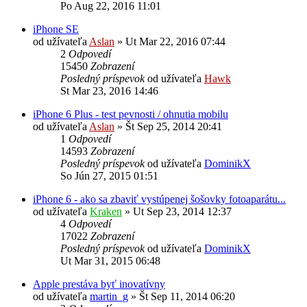
Po Aug 22, 2016 11:01
iPhone SE
od užívateľa
Aslan
»
Ut Mar 22, 2016 07:44
2
Odpovedí
15450
Zobrazení
Posledný príspevok
od užívateľa
Hawk
St Mar 23, 2016 14:46
iPhone 6 Plus - test pevnosti / ohnutia mobilu
od užívateľa
Aslan
»
Št Sep 25, 2014 20:41
1
Odpovedí
14593
Zobrazení
Posledný príspevok
od užívateľa
DominikX
So Jún 27, 2015 01:51
iPhone 6 - ako sa zbaviť vystúpenej šošovky fotoaparátu...
od užívateľa
Kraken
»
Ut Sep 23, 2014 12:37
4
Odpovedí
17022
Zobrazení
Posledný príspevok
od užívateľa
DominikX
Ut Mar 31, 2015 06:48
Apple prestáva byť inovatívny
od užívateľa
martin_g
»
Št Sep 11, 2014 06:20