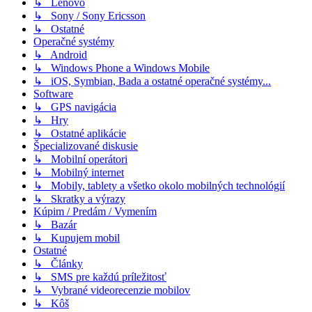
↳ Lenovo
↳ Sony / Sony Ericsson
↳ Ostatné
Operačné systémy
↳ Android
↳ Windows Phone a Windows Mobile
↳ iOS, Symbian, Bada a ostatné operačné systémy...
Software
↳ GPS navigácia
↳ Hry
↳ Ostatné aplikácie
Špecializované diskusie
↳ Mobilní operátori
↳ Mobilný internet
↳ Mobily, tablety a všetko okolo mobilných technológií
↳ Skratky a výrazy
Kúpim / Predám / Vymením
↳ Bazár
↳ Kupujem mobil
Ostatné
↳ Články
↳ SMS pre každú príležitosť
↳ Vybrané videorecenzie mobilov
↳ Kôš