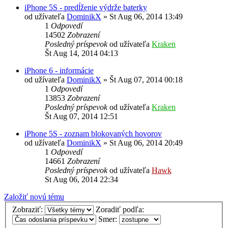
iPhone 5S - predĺženie výdrže baterky
od užívateľa
DominikX
»
St Aug 06, 2014 13:49
1
Odpovedí
14502
Zobrazení
Posledný príspevok
od užívateľa
Kraken
Št Aug 14, 2014 04:13
iPhone 6 - informácie
od užívateľa
DominikX
»
Št Aug 07, 2014 00:18
1
Odpovedí
13853
Zobrazení
Posledný príspevok
od užívateľa
Kraken
Št Aug 07, 2014 12:51
iPhone 5S - zoznam blokovaných hovorov
od užívateľa
DominikX
»
St Aug 06, 2014 20:49
1
Odpovedí
14661
Zobrazení
Posledný príspevok
od užívateľa
Hawk
St Aug 06, 2014 22:34
Založiť novú tému
Zobraziť:
Zoradiť podľa:
Smer: