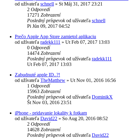
od užívateľa
schnell
»
St Máj 31, 2017 23:21
2
Odpovedí
17271
Zobrazení
Posledný príspevok
od užívateľa
schnell
Pi Jún 09, 2017 04:52
Prečo Apple App Store zamietol aplikaciu
od užívateľa
radekk111
»
Ut Feb 07, 2017 13:03
0
Odpovedí
14474
Zobrazení
Posledný príspevok
od užívateľa
radekk111
Ut Feb 07, 2017 13:03
Zabudnuté apple ID..?!
od užívateľa
TheMatthew
»
Ut Nov 01, 2016 16:56
1
Odpovedí
15963
Zobrazení
Posledný príspevok
od užívateľa
DominikX
Št Nov 03, 2016 23:51
iPhone - pridavanie lokality k fotkam
od užívateľa
David22
»
So Aug 20, 2016 08:52
2
Odpovedí
14628
Zobrazení
Posledný príspevok
od užívateľa
David22