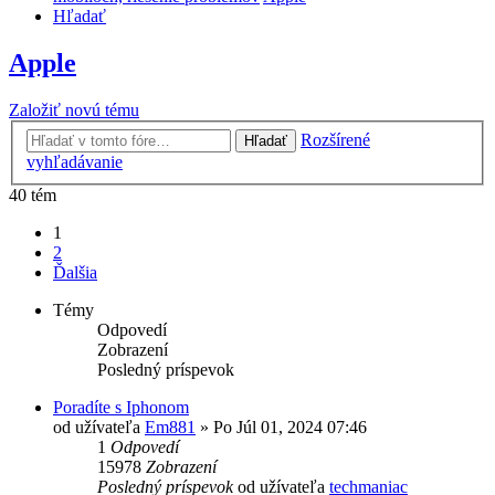
Hľadať
Apple
Založiť novú tému
Rozšírené
Hľadať
vyhľadávanie
40 tém
1
2
Ďalšia
Témy
Odpovedí
Zobrazení
Posledný príspevok
Poradíte s Iphonom
od užívateľa
Em881
»
Po Júl 01, 2024 07:46
1
Odpovedí
15978
Zobrazení
Posledný príspevok
od užívateľa
techmaniac