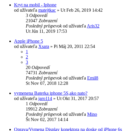
Kryt na mobil - Iphone
od užívateľa
matejtkac
»
Ut Feb 26, 2019 14:42
3
Odpovedí
21047
Zobrazení
Posledný príspevok
od užívateľa
Aris32
Ut Jún 11, 2019 17:53
Apple iPhone 5
od užívateľa
Xsara
»
Pi Máj 20, 2011 22:54
1
2
3
20
Odpovedí
74731
Zobrazení
Posledný príspevok
od užívateľa
Emil8
St Nov 07, 2018 12:28
vymenena Baterka iphone 5S,ako nato?
od užívateľa
jaro114
»
Ut Okt 31, 2017 20:57
1
Odpovedí
19912
Zobrazení
Posledný príspevok
od užívateľa
Mino
Št Nov 02, 2017 14:14
Oprava/Vymena Display konektora na doske od iPhone 6s