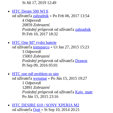
St Júl 17, 2019 12:49
HTC Desire 500 WI fi
od užívateľa
zahradnik
»
Po Feb 06, 2017 13:54
4
Odpovedí
20859
Zobrazení
Posledný príspevok
od užívateľa
zahradnik
Pi Feb 10, 2017 18:32
HTC One M7 vydrz baterie
od užívateľa
tomsparco
»
Ut Jan 27, 2015 15:23
3
Odpovedí
15003
Zobrazení
Posledný príspevok
od užívateľa
Dragon
Pi Sep 09, 2016 05:01
HTC one m8 problem so sim
od užívateľa
wessmar
»
Po Jún 15, 2015 19:27
1
Odpovedí
12891
Zobrazení
Posledný príspevok
od užívateľa
Kajo_mate
Po Jún 15, 2015 23:16
HTC DESIRE 610 / SONY XPERIA M2
od užívateľa
Quit
»
St Sep 10, 2014 20:21