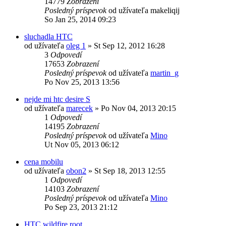
14779
Zobrazení
Posledný príspevok
od užívateľa
makeliqij
So Jan 25, 2014 09:23
sluchadla HTC
od užívateľa
oleg 1
»
St Sep 12, 2012 16:28
3
Odpovedí
17653
Zobrazení
Posledný príspevok
od užívateľa
martin_g
Po Nov 25, 2013 13:56
nejde mi htc desire S
od užívateľa
marecek
»
Po Nov 04, 2013 20:15
1
Odpovedí
14195
Zobrazení
Posledný príspevok
od užívateľa
Mino
Ut Nov 05, 2013 06:12
cena mobilu
od užívateľa
obon2
»
St Sep 18, 2013 12:55
1
Odpovedí
14103
Zobrazení
Posledný príspevok
od užívateľa
Mino
Po Sep 23, 2013 21:12
HTC wildfire root