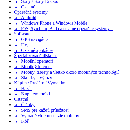
↳ Sony / Sony Ericsson
↳ Ostatné
Operačné systémy
↳ Android
↳ Windows Phone a Windows Mobile
↳ iOS, Symbian, Bada a ostatné operačné systémy...
Software
↳ GPS navigácia
↳ Hry
↳ Ostatné aplikácie
Špecializované diskusie
↳ Mobilní operátori
↳ Mobilný internet
↳ Mobily, tablety a všetko okolo mobilných technológií
↳ Skratky a výrazy
Kúpim / Predám / Vymením
↳ Bazár
↳ Kupujem mobil
Ostatné
↳ Články
↳ SMS pre každú príležitosť
↳ Vybrané videorecenzie mobilov
↳ Kôš