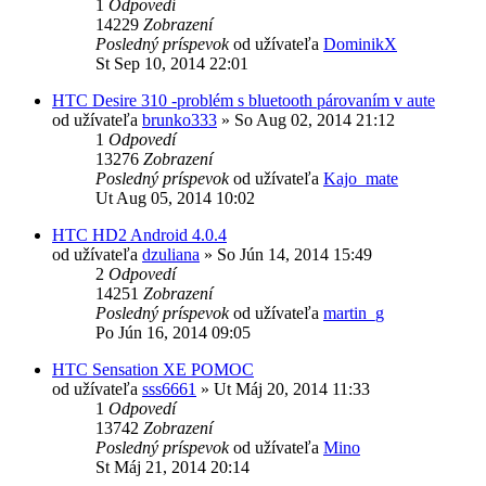
1
Odpovedí
14229
Zobrazení
Posledný príspevok
od užívateľa
DominikX
St Sep 10, 2014 22:01
HTC Desire 310 -problém s bluetooth párovaním v aute
od užívateľa
brunko333
»
So Aug 02, 2014 21:12
1
Odpovedí
13276
Zobrazení
Posledný príspevok
od užívateľa
Kajo_mate
Ut Aug 05, 2014 10:02
HTC HD2 Android 4.0.4
od užívateľa
dzuliana
»
So Jún 14, 2014 15:49
2
Odpovedí
14251
Zobrazení
Posledný príspevok
od užívateľa
martin_g
Po Jún 16, 2014 09:05
HTC Sensation XE POMOC
od užívateľa
sss6661
»
Ut Máj 20, 2014 11:33
1
Odpovedí
13742
Zobrazení
Posledný príspevok
od užívateľa
Mino
St Máj 21, 2014 20:14