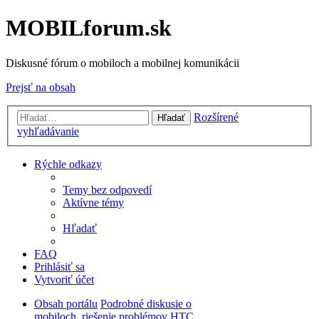
MOBILforum.sk
Diskusné fórum o mobiloch a mobilnej komunikácii
Prejsť na obsah
Rozšírené
Hľadať
vyhľadávanie
Rýchle odkazy
Temy bez odpovedí
Aktívne témy
Hľadať
FAQ
Prihlásiť sa
Vytvoriť účet
Obsah portálu
Podrobné diskusie o
mobiloch, riešenie problémov
HTC