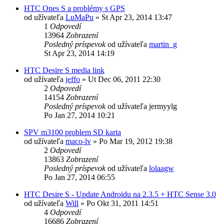
HTC Ones S a problémy s GPS
od užívateľa
LuMaPu
»
St Apr 23, 2014 13:47
1
Odpovedí
13964
Zobrazení
Posledný príspevok
od užívateľa
martin_g
St Apr 23, 2014 14:19
HTC Desire S media link
od užívateľa
jeffo
»
Ut Dec 06, 2011 22:30
2
Odpovedí
14154
Zobrazení
Posledný príspevok
od užívateľa
jermyylg
Po Jan 27, 2014 10:21
SPV m3100 problem SD karta
od užívateľa
maco-lv
»
Po Mar 19, 2012 19:38
2
Odpovedí
13863
Zobrazení
Posledný príspevok
od užívateľa
lolaagw
Po Jan 27, 2014 06:55
HTC Desire S - Update Androidu na 2.3.5 + HTC Sense 3.0
od užívateľa
Will
»
Po Okt 31, 2011 14:51
4
Odpovedí
16686
Zobrazení