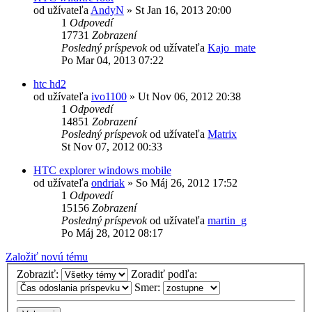
od užívateľa
AndyN
»
St Jan 16, 2013 20:00
1
Odpovedí
17731
Zobrazení
Posledný príspevok
od užívateľa
Kajo_mate
Po Mar 04, 2013 07:22
htc hd2
od užívateľa
ivo1100
»
Ut Nov 06, 2012 20:38
1
Odpovedí
14851
Zobrazení
Posledný príspevok
od užívateľa
Matrix
St Nov 07, 2012 00:33
HTC explorer windows mobile
od užívateľa
ondriak
»
So Máj 26, 2012 17:52
1
Odpovedí
15156
Zobrazení
Posledný príspevok
od užívateľa
martin_g
Po Máj 28, 2012 08:17
Založiť novú tému
Zobraziť:
Zoradiť podľa:
Smer: