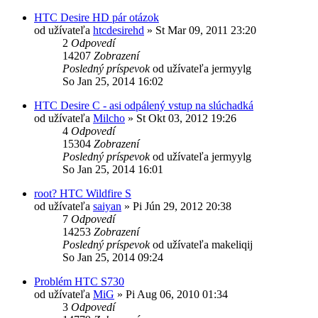
HTC Desire HD pár otázok
od užívateľa
htcdesirehd
»
St Mar 09, 2011 23:20
2
Odpovedí
14207
Zobrazení
Posledný príspevok
od užívateľa
jermyylg
So Jan 25, 2014 16:02
HTC Desire C - asi odpálený vstup na slúchadká
od užívateľa
Milcho
»
St Okt 03, 2012 19:26
4
Odpovedí
15304
Zobrazení
Posledný príspevok
od užívateľa
jermyylg
So Jan 25, 2014 16:01
root? HTC Wildfire S
od užívateľa
saiyan
»
Pi Jún 29, 2012 20:38
7
Odpovedí
14253
Zobrazení
Posledný príspevok
od užívateľa
makeliqij
So Jan 25, 2014 09:24
Problém HTC S730
od užívateľa
MiG
»
Pi Aug 06, 2010 01:34
3
Odpovedí