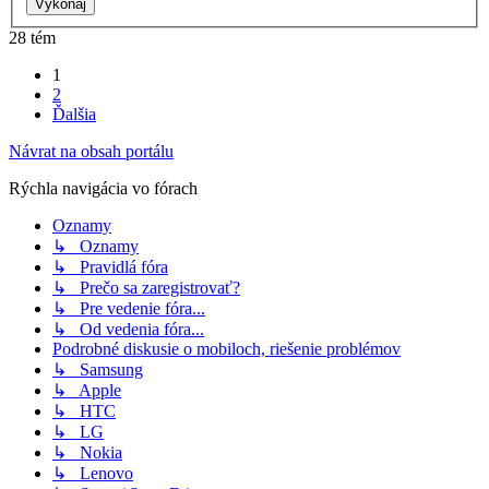
28 tém
1
2
Ďalšia
Návrat na obsah portálu
Rýchla navigácia vo fórach
Oznamy
↳ Oznamy
↳ Pravidlá fóra
↳ Prečo sa zaregistrovať?
↳ Pre vedenie fóra...
↳ Od vedenia fóra...
Podrobné diskusie o mobiloch, riešenie problémov
↳ Samsung
↳ Apple
↳ HTC
↳ LG
↳ Nokia
↳ Lenovo