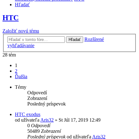
Hľadať
HTC
Založiť novú tému
Rozšírené
Hľadať
vyhľadávanie
28 tém
1
2
Ďalšia
Témy
Odpovedí
Zobrazení
Posledný príspevok
HTC exodus
od užívateľa
Aris32
»
St Júl 17, 2019 12:49
0
Odpovedí
50489
Zobrazení
Posledný príspevok
od užívateľa
Aris32