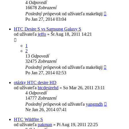
4
Odpovedí
16678
Zobrazení
Posledný príspevok
od užívateľa
makeliqij
Po Jan 27, 2014 03:04
HTC Desire S vs Samsung Galaxy S
od užívateľa
jeffo
»
Št Aug 18, 2011 14:21
1
2
13
Odpovedí
32475
Zobrazení
Posledný príspevok
od užívateľa
makeliqij
Po Jan 27, 2014 02:53
otázky HTC desire HD
od užívateľa
htcdesirehd
»
So Mar 26, 2011 23:11
4
Odpovedí
14777
Zobrazení
Posledný príspevok
od užívateľa
yangmdh
Ne Jan 26, 2014 07:41
HTC Wildfire S
od užívateľa
pakman
»
Pi Aug 19, 2011 22:25