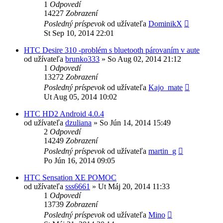
1
Odpovedí
14227
Zobrazení
Posledný príspevok
od užívateľa
DominikX
St Sep 10, 2014 22:01
HTC Desire 310 -problém s bluetooth párovaním v aute
od užívateľa
brunko333
»
So Aug 02, 2014 21:12
1
Odpovedí
13272
Zobrazení
Posledný príspevok
od užívateľa
Kajo_mate
Ut Aug 05, 2014 10:02
HTC HD2 Android 4.0.4
od užívateľa
dzuliana
»
So Jún 14, 2014 15:49
2
Odpovedí
14249
Zobrazení
Posledný príspevok
od užívateľa
martin_g
Po Jún 16, 2014 09:05
HTC Sensation XE POMOC
od užívateľa
sss6661
»
Ut Máj 20, 2014 11:33
1
Odpovedí
13739
Zobrazení
Posledný príspevok
od užívateľa
Mino