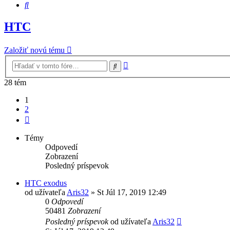
Hľadať
HTC
Založiť novú tému
Rozšírené
Hľadať
vyhľadávanie
28 tém
1
2
Ďalšia
Témy
Odpovedí
Zobrazení
Posledný príspevok
HTC exodus
od užívateľa
Aris32
»
St Júl 17, 2019 12:49
0
Odpovedí
50481
Zobrazení
Posledný príspevok
od užívateľa
Aris32