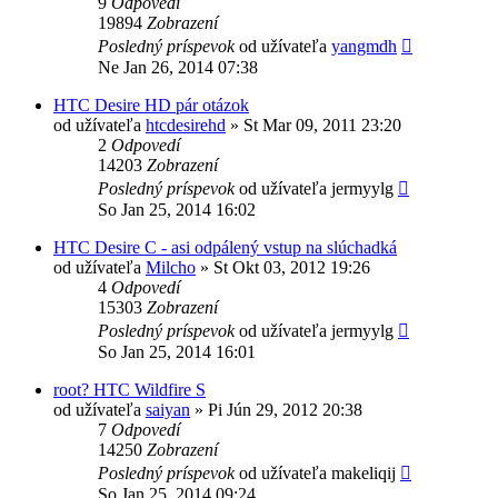
9
Odpovedí
19894
Zobrazení
Posledný príspevok
od užívateľa
yangmdh
Ne Jan 26, 2014 07:38
HTC Desire HD pár otázok
od užívateľa
htcdesirehd
»
St Mar 09, 2011 23:20
2
Odpovedí
14203
Zobrazení
Posledný príspevok
od užívateľa
jermyylg
So Jan 25, 2014 16:02
HTC Desire C - asi odpálený vstup na slúchadká
od užívateľa
Milcho
»
St Okt 03, 2012 19:26
4
Odpovedí
15303
Zobrazení
Posledný príspevok
od užívateľa
jermyylg
So Jan 25, 2014 16:01
root? HTC Wildfire S
od užívateľa
saiyan
»
Pi Jún 29, 2012 20:38
7
Odpovedí
14250
Zobrazení
Posledný príspevok
od užívateľa
makeliqij
So Jan 25, 2014 09:24