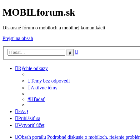
MOBILforum.sk
Diskusné fórum o mobiloch a mobilnej komunikácii
Prejsť na obsah
Rozšírené
Hľadať
vyhľadávanie
Rýchle odkazy
Temy bez odpovedí
Aktívne témy
Hľadať
FAQ
Prihlásiť sa
Vytvoriť účet
Obsah portálu
Podrobné diskusie o mobiloch, riešenie probl