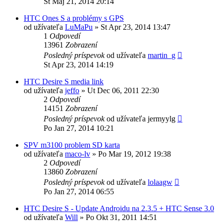
St Máj 21, 2014 20:14
HTC Ones S a problémy s GPS
od užívateľa
LuMaPu
»
St Apr 23, 2014 13:47
1
Odpovedí
13961
Zobrazení
Posledný príspevok
od užívateľa
martin_g
St Apr 23, 2014 14:19
HTC Desire S media link
od užívateľa
jeffo
»
Ut Dec 06, 2011 22:30
2
Odpovedí
14151
Zobrazení
Posledný príspevok
od užívateľa
jermyylg
Po Jan 27, 2014 10:21
SPV m3100 problem SD karta
od užívateľa
maco-lv
»
Po Mar 19, 2012 19:38
2
Odpovedí
13860
Zobrazení
Posledný príspevok
od užívateľa
lolaagw
Po Jan 27, 2014 06:55
HTC Desire S - Update Androidu na 2.3.5 + HTC Sense 3.0
od užívateľa
Will
»
Po Okt 31, 2011 14:51