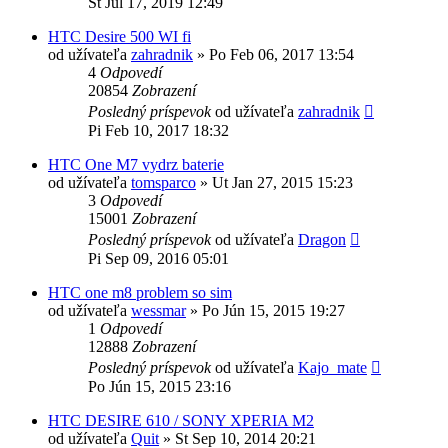
St Júl 17, 2019 12:49
HTC Desire 500 WI fi
od užívateľa
zahradnik
»
Po Feb 06, 2017 13:54
4
Odpovedí
20854
Zobrazení
Posledný príspevok
od užívateľa
zahradnik
Pi Feb 10, 2017 18:32
HTC One M7 vydrz baterie
od užívateľa
tomsparco
»
Ut Jan 27, 2015 15:23
3
Odpovedí
15001
Zobrazení
Posledný príspevok
od užívateľa
Dragon
Pi Sep 09, 2016 05:01
HTC one m8 problem so sim
od užívateľa
wessmar
»
Po Jún 15, 2015 19:27
1
Odpovedí
12888
Zobrazení
Posledný príspevok
od užívateľa
Kajo_mate
Po Jún 15, 2015 23:16
HTC DESIRE 610 / SONY XPERIA M2
od užívateľa
Quit
»
St Sep 10, 2014 20:21