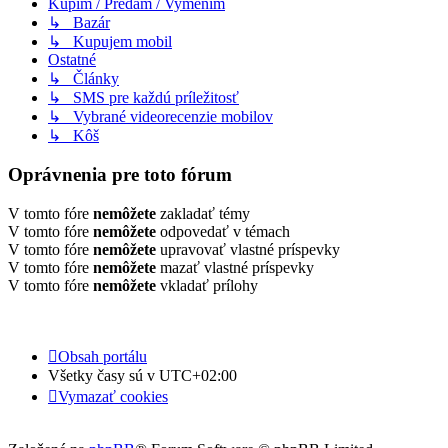
Kúpim / Predám / Vymením
↳ Bazár
↳ Kupujem mobil
Ostatné
↳ Články
↳ SMS pre každú príležitosť
↳ Vybrané videorecenzie mobilov
↳ Kôš
Oprávnenia pre toto fórum
V tomto fóre
nemôžete
zakladať témy
V tomto fóre
nemôžete
odpovedať v témach
V tomto fóre
nemôžete
upravovať vlastné príspevky
V tomto fóre
nemôžete
mazať vlastné príspevky
V tomto fóre
nemôžete
vkladať prílohy
Obsah portálu
Všetky časy sú v
UTC+02:00
Vymazať cookies