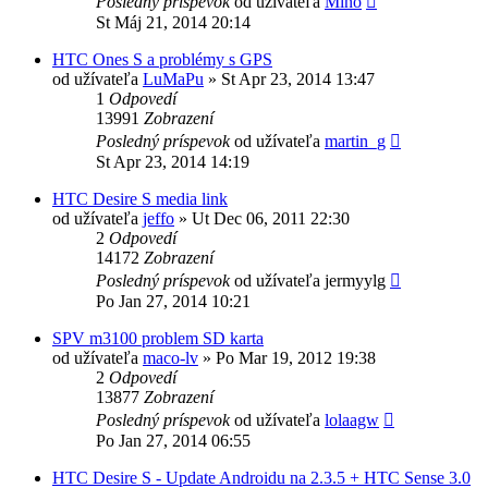
Posledný príspevok
od užívateľa
Mino
St Máj 21, 2014 20:14
HTC Ones S a problémy s GPS
od užívateľa
LuMaPu
»
St Apr 23, 2014 13:47
1
Odpovedí
13991
Zobrazení
Posledný príspevok
od užívateľa
martin_g
St Apr 23, 2014 14:19
HTC Desire S media link
od užívateľa
jeffo
»
Ut Dec 06, 2011 22:30
2
Odpovedí
14172
Zobrazení
Posledný príspevok
od užívateľa
jermyylg
Po Jan 27, 2014 10:21
SPV m3100 problem SD karta
od užívateľa
maco-lv
»
Po Mar 19, 2012 19:38
2
Odpovedí
13877
Zobrazení
Posledný príspevok
od užívateľa
lolaagw
Po Jan 27, 2014 06:55
HTC Desire S - Update Androidu na 2.3.5 + HTC Sense 3.0