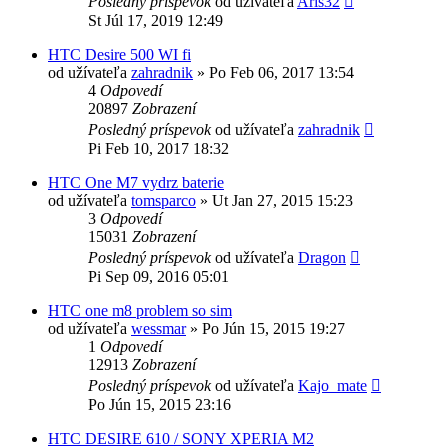
Posledný príspevok
od užívateľa
Aris32
St Júl 17, 2019 12:49
HTC Desire 500 WI fi
od užívateľa
zahradnik
»
Po Feb 06, 2017 13:54
4
Odpovedí
20897
Zobrazení
Posledný príspevok
od užívateľa
zahradnik
Pi Feb 10, 2017 18:32
HTC One M7 vydrz baterie
od užívateľa
tomsparco
»
Ut Jan 27, 2015 15:23
3
Odpovedí
15031
Zobrazení
Posledný príspevok
od užívateľa
Dragon
Pi Sep 09, 2016 05:01
HTC one m8 problem so sim
od užívateľa
wessmar
»
Po Jún 15, 2015 19:27
1
Odpovedí
12913
Zobrazení
Posledný príspevok
od užívateľa
Kajo_mate
Po Jún 15, 2015 23:16
HTC DESIRE 610 / SONY XPERIA M2