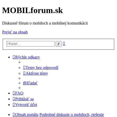
MOBILforum.sk
Diskusné fórum o mobiloch a mobilnej komunikácii
Prejsť na obsah
Rozšírené
Hľadať
vyhľadávanie
Rýchle odkazy
Temy bez odpovedí
Aktívne témy
Hľadať
FAQ
Prihlásiť sa
Vytvoriť účet
Obsah portálu
Podrobné diskusie o mobiloch, riešenie