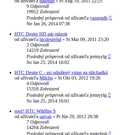
od užívateľa
pakman
»
Pi Aug 19, 2011 22:25
9
Odpovedí
19912
Zobrazení
Posledný príspevok
od užívateľa
yangmdh
Ne Jan 26, 2014 07:38
HTC Desire HD pár otázok
od užívateľa
htcdesirehd
»
St Mar 09, 2011 23:20
2
Odpovedí
14219
Zobrazení
Posledný príspevok
od užívateľa
jermyylg
So Jan 25, 2014 16:02
HTC Desire C - asi odpálený vstup na slúchadká
od užívateľa
Milcho
»
St Okt 03, 2012 19:26
4
Odpovedí
15318
Zobrazení
Posledný príspevok
od užívateľa
jermyylg
So Jan 25, 2014 16:01
root? HTC Wildfire S
od užívateľa
saiyan
»
Pi Jún 29, 2012 20:38
7
Odpovedí
14264
Zobrazení
Posledný príspevok
od užívateľa
makeliqij