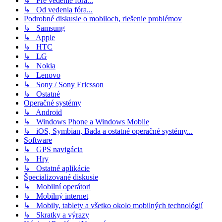
↳ Pre vedenie fóra...
↳ Od vedenia fóra...
Podrobné diskusie o mobiloch, riešenie problémov
↳ Samsung
↳ Apple
↳ HTC
↳ LG
↳ Nokia
↳ Lenovo
↳ Sony / Sony Ericsson
↳ Ostatné
Operačné systémy
↳ Android
↳ Windows Phone a Windows Mobile
↳ iOS, Symbian, Bada a ostatné operačné systémy...
Software
↳ GPS navigácia
↳ Hry
↳ Ostatné aplikácie
Špecializované diskusie
↳ Mobilní operátori
↳ Mobilný internet
↳ Mobily, tablety a všetko okolo mobilných technológií
↳ Skratky a výrazy