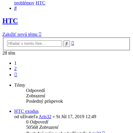
problémov
HTC
Hľadať
HTC
Založiť novú tému
Rozšírené
Hľadať
vyhľadávanie
28 tém
1
2
Ďalšia
Témy
Odpovedí
Zobrazení
Posledný príspevok
HTC exodus
od užívateľa
Aris32
»
St Júl 17, 2019 12:49
0
Odpovedí
50568
Zobrazení