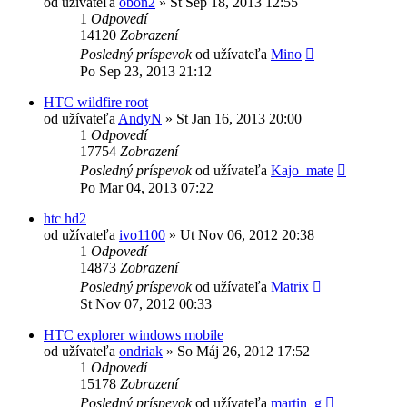
od užívateľa
obon2
»
St Sep 18, 2013 12:55
1
Odpovedí
14120
Zobrazení
Posledný príspevok
od užívateľa
Mino
Po Sep 23, 2013 21:12
HTC wildfire root
od užívateľa
AndyN
»
St Jan 16, 2013 20:00
1
Odpovedí
17754
Zobrazení
Posledný príspevok
od užívateľa
Kajo_mate
Po Mar 04, 2013 07:22
htc hd2
od užívateľa
ivo1100
»
Ut Nov 06, 2012 20:38
1
Odpovedí
14873
Zobrazení
Posledný príspevok
od užívateľa
Matrix
St Nov 07, 2012 00:33
HTC explorer windows mobile
od užívateľa
ondriak
»
So Máj 26, 2012 17:52
1
Odpovedí
15178
Zobrazení
Posledný príspevok
od užívateľa
martin_g