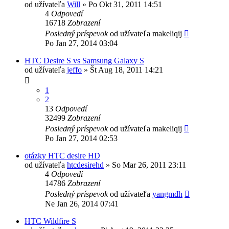
od užívateľa
Will
»
Po Okt 31, 2011 14:51
4
Odpovedí
16718
Zobrazení
Posledný príspevok
od užívateľa
makeliqij
Po Jan 27, 2014 03:04
HTC Desire S vs Samsung Galaxy S
od užívateľa
jeffo
»
Št Aug 18, 2011 14:21
1
2
13
Odpovedí
32499
Zobrazení
Posledný príspevok
od užívateľa
makeliqij
Po Jan 27, 2014 02:53
otázky HTC desire HD
od užívateľa
htcdesirehd
»
So Mar 26, 2011 23:11
4
Odpovedí
14786
Zobrazení
Posledný príspevok
od užívateľa
yangmdh
Ne Jan 26, 2014 07:41
HTC Wildfire S