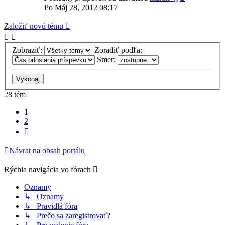
Po Máj 28, 2012 08:17
Založiť novú tému
Zobraziť:
Zoradiť podľa:
Smer:
28 tém
1
2
Ďalšia
Návrat na obsah portálu
Rýchla navigácia vo fórach
Oznamy
↳ Oznamy
↳ Pravidlá fóra
↳ Prečo sa zaregistrovať?