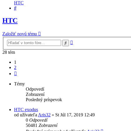
HTC
Hľadať
HTC
Založiť novú tému
Rozšírené
Hľadať
vyhľadávanie
28 tém
1
2
Ďalšia
Témy
Odpovedí
Zobrazení
Posledný príspevok
HTC exodus
od užívateľa
Aris32
»
St Júl 17, 2019 12:49
0
Odpovedí
50481
Zobrazení