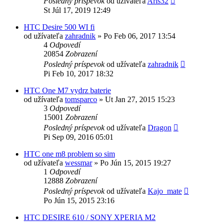
Posledný príspevok
od užívateľa
Aris32
St Júl 17, 2019 12:49
HTC Desire 500 WI fi
od užívateľa
zahradnik
»
Po Feb 06, 2017 13:54
4
Odpovedí
20854
Zobrazení
Posledný príspevok
od užívateľa
zahradnik
Pi Feb 10, 2017 18:32
HTC One M7 vydrz baterie
od užívateľa
tomsparco
»
Ut Jan 27, 2015 15:23
3
Odpovedí
15001
Zobrazení
Posledný príspevok
od užívateľa
Dragon
Pi Sep 09, 2016 05:01
HTC one m8 problem so sim
od užívateľa
wessmar
»
Po Jún 15, 2015 19:27
1
Odpovedí
12888
Zobrazení
Posledný príspevok
od užívateľa
Kajo_mate
Po Jún 15, 2015 23:16
HTC DESIRE 610 / SONY XPERIA M2