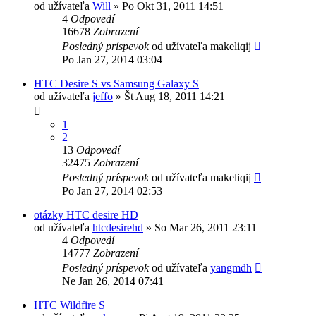
od užívateľa
Will
»
Po Okt 31, 2011 14:51
4
Odpovedí
16678
Zobrazení
Posledný príspevok
od užívateľa
makeliqij
Po Jan 27, 2014 03:04
HTC Desire S vs Samsung Galaxy S
od užívateľa
jeffo
»
Št Aug 18, 2011 14:21
1
2
13
Odpovedí
32475
Zobrazení
Posledný príspevok
od užívateľa
makeliqij
Po Jan 27, 2014 02:53
otázky HTC desire HD
od užívateľa
htcdesirehd
»
So Mar 26, 2011 23:11
4
Odpovedí
14777
Zobrazení
Posledný príspevok
od užívateľa
yangmdh
Ne Jan 26, 2014 07:41
HTC Wildfire S