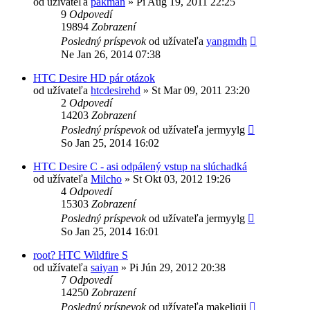
od užívateľa
pakman
»
Pi Aug 19, 2011 22:25
9
Odpovedí
19894
Zobrazení
Posledný príspevok
od užívateľa
yangmdh
Ne Jan 26, 2014 07:38
HTC Desire HD pár otázok
od užívateľa
htcdesirehd
»
St Mar 09, 2011 23:20
2
Odpovedí
14203
Zobrazení
Posledný príspevok
od užívateľa
jermyylg
So Jan 25, 2014 16:02
HTC Desire C - asi odpálený vstup na slúchadká
od užívateľa
Milcho
»
St Okt 03, 2012 19:26
4
Odpovedí
15303
Zobrazení
Posledný príspevok
od užívateľa
jermyylg
So Jan 25, 2014 16:01
root? HTC Wildfire S
od užívateľa
saiyan
»
Pi Jún 29, 2012 20:38
7
Odpovedí
14250
Zobrazení
Posledný príspevok
od užívateľa
makeliqij