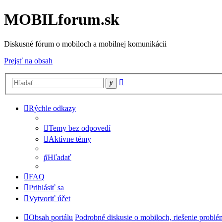
MOBILforum.sk
Diskusné fórum o mobiloch a mobilnej komunikácii
Prejsť na obsah
Rozšírené
Hľadať
vyhľadávanie
Rýchle odkazy
Temy bez odpovedí
Aktívne témy
Hľadať
FAQ
Prihlásiť sa
Vytvoriť účet
Obsah portálu
Podrobné diskusie o mobiloch, riešenie probl