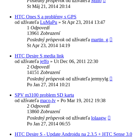
Posledný príspevok
od užívateľa
Mino
St Máj 21, 2014 20:14
HTC Ones S a problémy s GPS
od užívateľa
LuMaPu
»
St Apr 23, 2014 13:47
1
Odpovedí
13961
Zobrazení
Posledný príspevok
od užívateľa
martin_g
St Apr 23, 2014 14:19
HTC Desire S media link
od užívateľa
jeffo
»
Ut Dec 06, 2011 22:30
2
Odpovedí
14151
Zobrazení
Posledný príspevok
od užívateľa
jermyylg
Po Jan 27, 2014 10:21
SPV m3100 problem SD karta
od užívateľa
maco-lv
»
Po Mar 19, 2012 19:38
2
Odpovedí
13860
Zobrazení
Posledný príspevok
od užívateľa
lolaagw
Po Jan 27, 2014 06:55
HTC Desire S - Update Androidu na 2.3.5 + HTC Sense 3.0