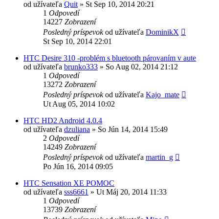
od užívateľa
Quit
»
St Sep 10, 2014 20:21
1
Odpovedí
14227
Zobrazení
Posledný príspevok
od užívateľa
DominikX
St Sep 10, 2014 22:01
HTC Desire 310 -problém s bluetooth párovaním v aute
od užívateľa
brunko333
»
So Aug 02, 2014 21:12
1
Odpovedí
13272
Zobrazení
Posledný príspevok
od užívateľa
Kajo_mate
Ut Aug 05, 2014 10:02
HTC HD2 Android 4.0.4
od užívateľa
dzuliana
»
So Jún 14, 2014 15:49
2
Odpovedí
14249
Zobrazení
Posledný príspevok
od užívateľa
martin_g
Po Jún 16, 2014 09:05
HTC Sensation XE POMOC
od užívateľa
sss6661
»
Ut Máj 20, 2014 11:33
1
Odpovedí
13739
Zobrazení