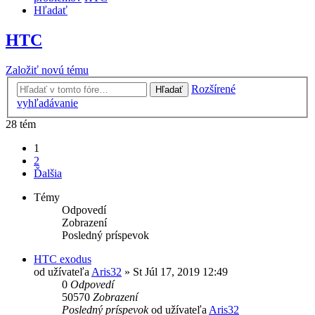
Hľadať
HTC
Založiť novú tému
Rozšírené
Hľadať
vyhľadávanie
28 tém
1
2
Ďalšia
Témy
Odpovedí
Zobrazení
Posledný príspevok
HTC exodus
od užívateľa
Aris32
»
St Júl 17, 2019 12:49
0
Odpovedí
50570
Zobrazení
Posledný príspevok
od užívateľa
Aris32