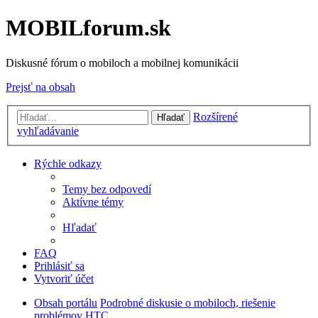
MOBILforum.sk
Diskusné fórum o mobiloch a mobilnej komunikácii
Prejsť na obsah
Rozšírené
Hľadať
vyhľadávanie
Rýchle odkazy
Temy bez odpovedí
Aktívne témy
Hľadať
FAQ
Prihlásiť sa
Vytvoriť účet
Obsah portálu
Podrobné diskusie o mobiloch, riešenie
problémov
HTC