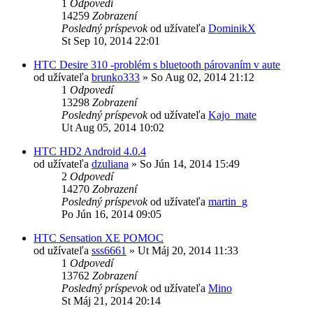
1
Odpovedí
14259
Zobrazení
Posledný príspevok
od užívateľa
DominikX
St Sep 10, 2014 22:01
HTC Desire 310 -problém s bluetooth párovaním v aute
od užívateľa
brunko333
»
So Aug 02, 2014 21:12
1
Odpovedí
13298
Zobrazení
Posledný príspevok
od užívateľa
Kajo_mate
Ut Aug 05, 2014 10:02
HTC HD2 Android 4.0.4
od užívateľa
dzuliana
»
So Jún 14, 2014 15:49
2
Odpovedí
14270
Zobrazení
Posledný príspevok
od užívateľa
martin_g
Po Jún 16, 2014 09:05
HTC Sensation XE POMOC
od užívateľa
sss6661
»
Ut Máj 20, 2014 11:33
1
Odpovedí
13762
Zobrazení
Posledný príspevok
od užívateľa
Mino
St Máj 21, 2014 20:14