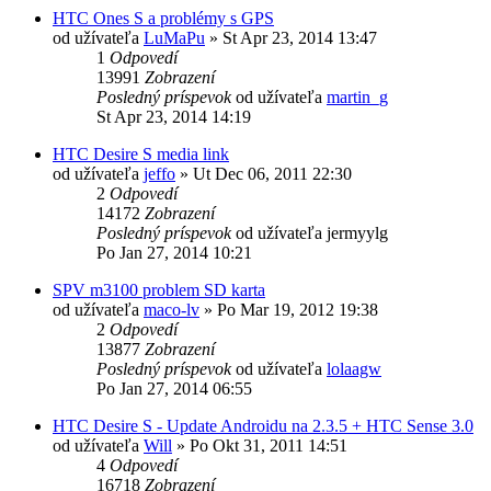
HTC Ones S a problémy s GPS
od užívateľa
LuMaPu
»
St Apr 23, 2014 13:47
1
Odpovedí
13991
Zobrazení
Posledný príspevok
od užívateľa
martin_g
St Apr 23, 2014 14:19
HTC Desire S media link
od užívateľa
jeffo
»
Ut Dec 06, 2011 22:30
2
Odpovedí
14172
Zobrazení
Posledný príspevok
od užívateľa
jermyylg
Po Jan 27, 2014 10:21
SPV m3100 problem SD karta
od užívateľa
maco-lv
»
Po Mar 19, 2012 19:38
2
Odpovedí
13877
Zobrazení
Posledný príspevok
od užívateľa
lolaagw
Po Jan 27, 2014 06:55
HTC Desire S - Update Androidu na 2.3.5 + HTC Sense 3.0
od užívateľa
Will
»
Po Okt 31, 2011 14:51
4
Odpovedí
16718
Zobrazení