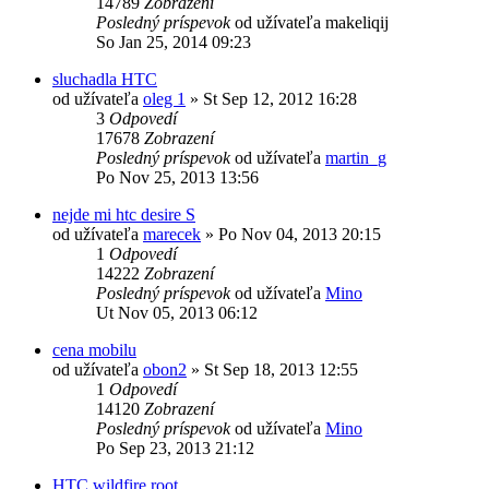
14789
Zobrazení
Posledný príspevok
od užívateľa
makeliqij
So Jan 25, 2014 09:23
sluchadla HTC
od užívateľa
oleg 1
»
St Sep 12, 2012 16:28
3
Odpovedí
17678
Zobrazení
Posledný príspevok
od užívateľa
martin_g
Po Nov 25, 2013 13:56
nejde mi htc desire S
od užívateľa
marecek
»
Po Nov 04, 2013 20:15
1
Odpovedí
14222
Zobrazení
Posledný príspevok
od užívateľa
Mino
Ut Nov 05, 2013 06:12
cena mobilu
od užívateľa
obon2
»
St Sep 18, 2013 12:55
1
Odpovedí
14120
Zobrazení
Posledný príspevok
od užívateľa
Mino
Po Sep 23, 2013 21:12
HTC wildfire root