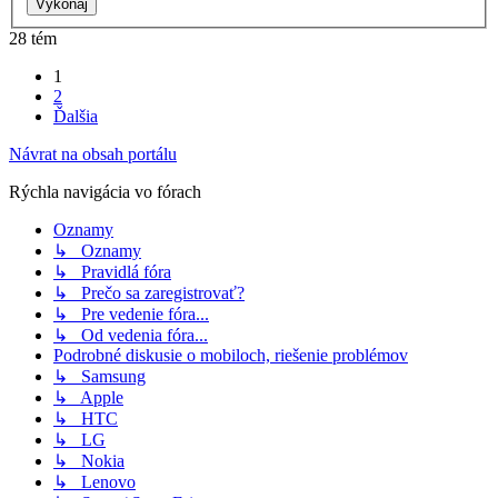
28 tém
1
2
Ďalšia
Návrat na obsah portálu
Rýchla navigácia vo fórach
Oznamy
↳ Oznamy
↳ Pravidlá fóra
↳ Prečo sa zaregistrovať?
↳ Pre vedenie fóra...
↳ Od vedenia fóra...
Podrobné diskusie o mobiloch, riešenie problémov
↳ Samsung
↳ Apple
↳ HTC
↳ LG
↳ Nokia
↳ Lenovo