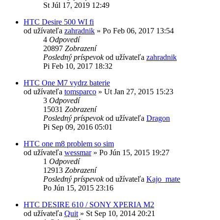
St Júl 17, 2019 12:49
HTC Desire 500 WI fi
od užívateľa
zahradnik
»
Po Feb 06, 2017 13:54
4
Odpovedí
20897
Zobrazení
Posledný príspevok
od užívateľa
zahradnik
Pi Feb 10, 2017 18:32
HTC One M7 vydrz baterie
od užívateľa
tomsparco
»
Ut Jan 27, 2015 15:23
3
Odpovedí
15031
Zobrazení
Posledný príspevok
od užívateľa
Dragon
Pi Sep 09, 2016 05:01
HTC one m8 problem so sim
od užívateľa
wessmar
»
Po Jún 15, 2015 19:27
1
Odpovedí
12913
Zobrazení
Posledný príspevok
od užívateľa
Kajo_mate
Po Jún 15, 2015 23:16
HTC DESIRE 610 / SONY XPERIA M2
od užívateľa
Quit
»
St Sep 10, 2014 20:21