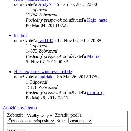
od užívateľa
AndyN
»
St Jan 16, 2013 20:00
1
Odpovedí
17754
Zobrazení
Posledný príspevok
od užívateľa
Kajo_mate
Po Mar 04, 2013 07:22
htc hd2
od užívateľa
ivo1100
»
Ut Nov 06, 2012 20:38
1
Odpovedí
14873
Zobrazení
Posledný príspevok
od užívateľa
Matrix
St Nov 07, 2012 00:33
HTC explorer windows mobile
od užívateľa
ondriak
»
So Máj 26, 2012 17:52
1
Odpovedí
15178
Zobrazení
Posledný príspevok
od užívateľa
martin_g
Po Máj 28, 2012 08:17
Založiť novú tému
Zobraziť:
Zoradiť podľa:
Smer: