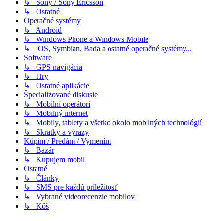
↳ Sony / Sony Ericsson
↳ Ostatné
Operačné systémy
↳ Android
↳ Windows Phone a Windows Mobile
↳ iOS, Symbian, Bada a ostatné operačné systémy...
Software
↳ GPS navigácia
↳ Hry
↳ Ostatné aplikácie
Špecializované diskusie
↳ Mobilní operátori
↳ Mobilný internet
↳ Mobily, tablety a všetko okolo mobilných technológií
↳ Skratky a výrazy
Kúpim / Predám / Vymením
↳ Bazár
↳ Kupujem mobil
Ostatné
↳ Články
↳ SMS pre každú príležitosť
↳ Vybrané videorecenzie mobilov
↳ Kôš