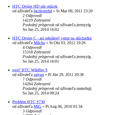
HTC Desire HD pár otázok
od užívateľa
htcdesirehd
»
St Mar 09, 2011 23:20
2
Odpovedí
14219
Zobrazení
Posledný príspevok
od užívateľa
jermyylg
So Jan 25, 2014 16:02
HTC Desire C - asi odpálený vstup na slúchadká
od užívateľa
Milcho
»
St Okt 03, 2012 19:26
4
Odpovedí
15318
Zobrazení
Posledný príspevok
od užívateľa
jermyylg
So Jan 25, 2014 16:01
root? HTC Wildfire S
od užívateľa
saiyan
»
Pi Jún 29, 2012 20:38
7
Odpovedí
14264
Zobrazení
Posledný príspevok
od užívateľa
makeliqij
So Jan 25, 2014 09:24
Problém HTC S730
od užívateľa
MiG
»
Pi Aug 06, 2010 01:34
3
Odpovedí