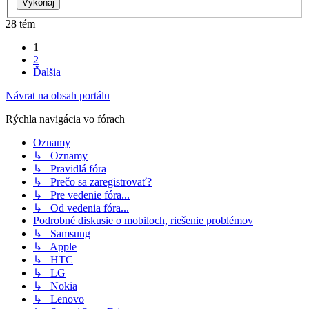
28 tém
1
2
Ďalšia
Návrat na obsah portálu
Rýchla navigácia vo fórach
Oznamy
↳ Oznamy
↳ Pravidlá fóra
↳ Prečo sa zaregistrovať?
↳ Pre vedenie fóra...
↳ Od vedenia fóra...
Podrobné diskusie o mobiloch, riešenie problémov
↳ Samsung
↳ Apple
↳ HTC
↳ LG
↳ Nokia
↳ Lenovo