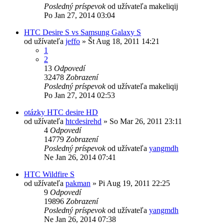
Posledný príspevok
od užívateľa
makeliqij
Po Jan 27, 2014 03:04
HTC Desire S vs Samsung Galaxy S
od užívateľa
jeffo
»
Št Aug 18, 2011 14:21
1
2
13
Odpovedí
32478
Zobrazení
Posledný príspevok
od užívateľa
makeliqij
Po Jan 27, 2014 02:53
otázky HTC desire HD
od užívateľa
htcdesirehd
»
So Mar 26, 2011 23:11
4
Odpovedí
14779
Zobrazení
Posledný príspevok
od užívateľa
yangmdh
Ne Jan 26, 2014 07:41
HTC Wildfire S
od užívateľa
pakman
»
Pi Aug 19, 2011 22:25
9
Odpovedí
19896
Zobrazení
Posledný príspevok
od užívateľa
yangmdh
Ne Jan 26, 2014 07:38