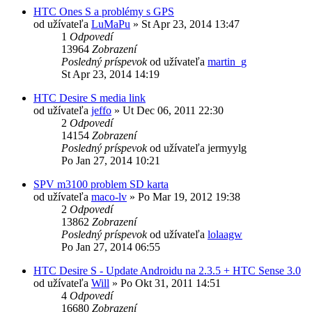
HTC Ones S a problémy s GPS
od užívateľa
LuMaPu
»
St Apr 23, 2014 13:47
1
Odpovedí
13964
Zobrazení
Posledný príspevok
od užívateľa
martin_g
St Apr 23, 2014 14:19
HTC Desire S media link
od užívateľa
jeffo
»
Ut Dec 06, 2011 22:30
2
Odpovedí
14154
Zobrazení
Posledný príspevok
od užívateľa
jermyylg
Po Jan 27, 2014 10:21
SPV m3100 problem SD karta
od užívateľa
maco-lv
»
Po Mar 19, 2012 19:38
2
Odpovedí
13862
Zobrazení
Posledný príspevok
od užívateľa
lolaagw
Po Jan 27, 2014 06:55
HTC Desire S - Update Androidu na 2.3.5 + HTC Sense 3.0
od užívateľa
Will
»
Po Okt 31, 2011 14:51
4
Odpovedí
16680
Zobrazení