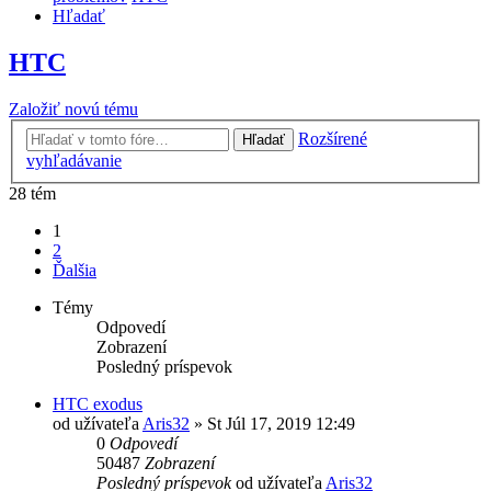
Hľadať
HTC
Založiť novú tému
Rozšírené
Hľadať
vyhľadávanie
28 tém
1
2
Ďalšia
Témy
Odpovedí
Zobrazení
Posledný príspevok
HTC exodus
od užívateľa
Aris32
»
St Júl 17, 2019 12:49
0
Odpovedí
50487
Zobrazení
Posledný príspevok
od užívateľa
Aris32