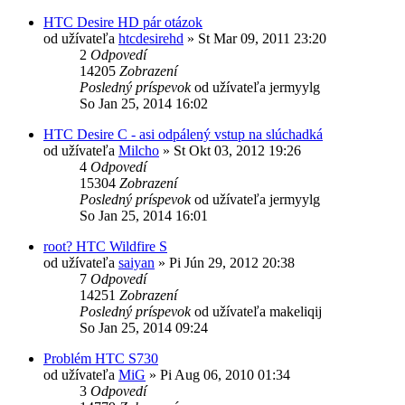
HTC Desire HD pár otázok
od užívateľa
htcdesirehd
»
St Mar 09, 2011 23:20
2
Odpovedí
14205
Zobrazení
Posledný príspevok
od užívateľa
jermyylg
So Jan 25, 2014 16:02
HTC Desire C - asi odpálený vstup na slúchadká
od užívateľa
Milcho
»
St Okt 03, 2012 19:26
4
Odpovedí
15304
Zobrazení
Posledný príspevok
od užívateľa
jermyylg
So Jan 25, 2014 16:01
root? HTC Wildfire S
od užívateľa
saiyan
»
Pi Jún 29, 2012 20:38
7
Odpovedí
14251
Zobrazení
Posledný príspevok
od užívateľa
makeliqij
So Jan 25, 2014 09:24
Problém HTC S730
od užívateľa
MiG
»
Pi Aug 06, 2010 01:34
3
Odpovedí