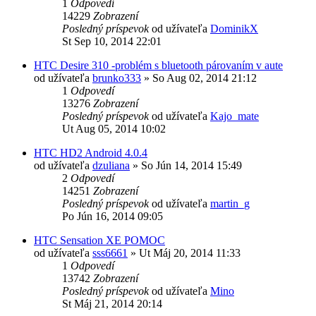
1
Odpovedí
14229
Zobrazení
Posledný príspevok
od užívateľa
DominikX
St Sep 10, 2014 22:01
HTC Desire 310 -problém s bluetooth párovaním v aute
od užívateľa
brunko333
»
So Aug 02, 2014 21:12
1
Odpovedí
13276
Zobrazení
Posledný príspevok
od užívateľa
Kajo_mate
Ut Aug 05, 2014 10:02
HTC HD2 Android 4.0.4
od užívateľa
dzuliana
»
So Jún 14, 2014 15:49
2
Odpovedí
14251
Zobrazení
Posledný príspevok
od užívateľa
martin_g
Po Jún 16, 2014 09:05
HTC Sensation XE POMOC
od užívateľa
sss6661
»
Ut Máj 20, 2014 11:33
1
Odpovedí
13742
Zobrazení
Posledný príspevok
od užívateľa
Mino
St Máj 21, 2014 20:14