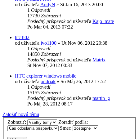
od užívateľa
AndyN
»
St Jan 16, 2013 20:00
1
Odpovedí
17730
Zobrazení
Posledný príspevok
od užívateľa
Kajo_mate
Po Mar 04, 2013 07:22
htc hd2
od užívateľa
ivo1100
»
Ut Nov 06, 2012 20:38
1
Odpovedí
14850
Zobrazení
Posledný príspevok
od užívateľa
Matrix
St Nov 07, 2012 00:33
HTC explorer windows mobile
od užívateľa
ondriak
»
So Máj 26, 2012 17:52
1
Odpovedí
15155
Zobrazení
Posledný príspevok
od užívateľa
martin_g
Po Máj 28, 2012 08:17
Založiť novú tému
Zobraziť:
Zoradiť podľa:
Smer: