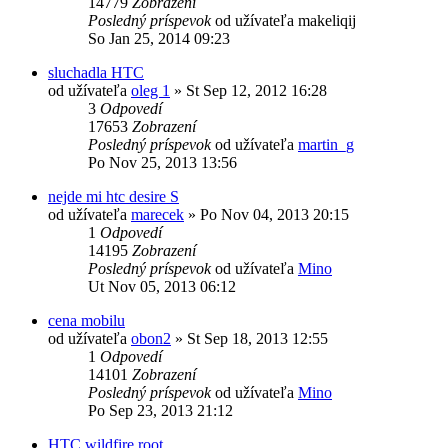
14779
Zobrazení
Posledný príspevok
od užívateľa
makeliqij
So Jan 25, 2014 09:23
sluchadla HTC
od užívateľa
oleg 1
»
St Sep 12, 2012 16:28
3
Odpovedí
17653
Zobrazení
Posledný príspevok
od užívateľa
martin_g
Po Nov 25, 2013 13:56
nejde mi htc desire S
od užívateľa
marecek
»
Po Nov 04, 2013 20:15
1
Odpovedí
14195
Zobrazení
Posledný príspevok
od užívateľa
Mino
Ut Nov 05, 2013 06:12
cena mobilu
od užívateľa
obon2
»
St Sep 18, 2013 12:55
1
Odpovedí
14101
Zobrazení
Posledný príspevok
od užívateľa
Mino
Po Sep 23, 2013 21:12
HTC wildfire root