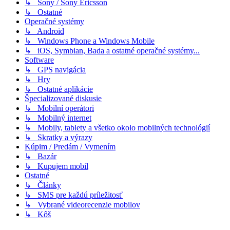
↳ Sony / Sony Ericsson
↳ Ostatné
Operačné systémy
↳ Android
↳ Windows Phone a Windows Mobile
↳ iOS, Symbian, Bada a ostatné operačné systémy...
Software
↳ GPS navigácia
↳ Hry
↳ Ostatné aplikácie
Špecializované diskusie
↳ Mobilní operátori
↳ Mobilný internet
↳ Mobily, tablety a všetko okolo mobilných technológií
↳ Skratky a výrazy
Kúpim / Predám / Vymením
↳ Bazár
↳ Kupujem mobil
Ostatné
↳ Články
↳ SMS pre každú príležitosť
↳ Vybrané videorecenzie mobilov
↳ Kôš