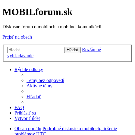
MOBILforum.sk
Diskusné fórum o mobiloch a mobilnej komunikácii
Prejsť na obsah
Rozšírené
Hľadať
vyhľadávanie
Rýchle odkazy
Temy bez odpovedí
Aktívne témy
Hľadať
FAQ
Prihlásiť sa
Vytvoriť účet
Obsah portálu
Podrobné diskusie o mobiloch, riešenie
problémov
HTC