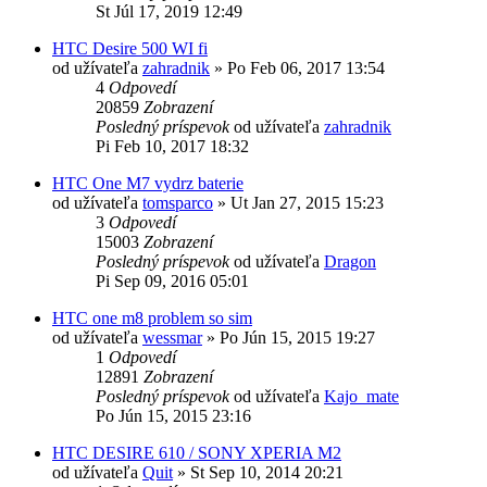
St Júl 17, 2019 12:49
HTC Desire 500 WI fi
od užívateľa
zahradnik
»
Po Feb 06, 2017 13:54
4
Odpovedí
20859
Zobrazení
Posledný príspevok
od užívateľa
zahradnik
Pi Feb 10, 2017 18:32
HTC One M7 vydrz baterie
od užívateľa
tomsparco
»
Ut Jan 27, 2015 15:23
3
Odpovedí
15003
Zobrazení
Posledný príspevok
od užívateľa
Dragon
Pi Sep 09, 2016 05:01
HTC one m8 problem so sim
od užívateľa
wessmar
»
Po Jún 15, 2015 19:27
1
Odpovedí
12891
Zobrazení
Posledný príspevok
od užívateľa
Kajo_mate
Po Jún 15, 2015 23:16
HTC DESIRE 610 / SONY XPERIA M2
od užívateľa
Quit
»
St Sep 10, 2014 20:21