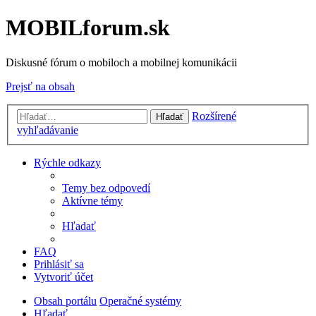
MOBILforum.sk
Diskusné fórum o mobiloch a mobilnej komunikácii
Prejsť na obsah
Rozšírené
Hľadať
vyhľadávanie
Rýchle odkazy
Temy bez odpovedí
Aktívne témy
Hľadať
FAQ
Prihlásiť sa
Vytvoriť účet
Obsah portálu
Operačné systémy
Hľadať