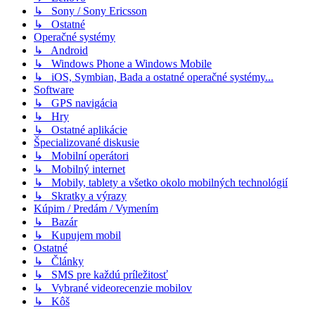
↳ Sony / Sony Ericsson
↳ Ostatné
Operačné systémy
↳ Android
↳ Windows Phone a Windows Mobile
↳ iOS, Symbian, Bada a ostatné operačné systémy...
Software
↳ GPS navigácia
↳ Hry
↳ Ostatné aplikácie
Špecializované diskusie
↳ Mobilní operátori
↳ Mobilný internet
↳ Mobily, tablety a všetko okolo mobilných technológií
↳ Skratky a výrazy
Kúpim / Predám / Vymením
↳ Bazár
↳ Kupujem mobil
Ostatné
↳ Články
↳ SMS pre každú príležitosť
↳ Vybrané videorecenzie mobilov
↳ Kôš