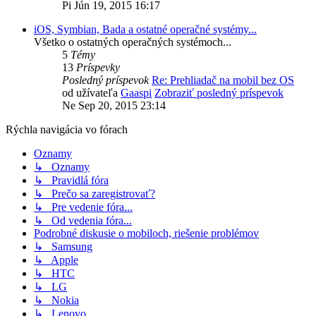
Pi Jún 19, 2015 16:17
iOS, Symbian, Bada a ostatné operačné systémy...
Všetko o ostatných operačných systémoch...
5
Témy
13
Príspevky
Posledný príspevok
Re: Prehliadač na mobil bez OS
od užívateľa
Gaaspi
Zobraziť posledný príspevok
Ne Sep 20, 2015 23:14
Rýchla navigácia vo fórach
Oznamy
↳ Oznamy
↳ Pravidlá fóra
↳ Prečo sa zaregistrovať?
↳ Pre vedenie fóra...
↳ Od vedenia fóra...
Podrobné diskusie o mobiloch, riešenie problémov
↳ Samsung
↳ Apple
↳ HTC
↳ LG
↳ Nokia
↳ Lenovo