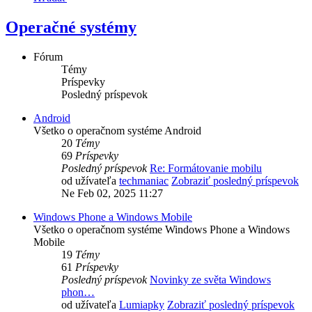
Operačné systémy
Fórum
Témy
Príspevky
Posledný príspevok
Android
Všetko o operačnom systéme Android
20
Témy
69
Príspevky
Posledný príspevok
Re: Formátovanie mobilu
od užívateľa
techmaniac
Zobraziť posledný príspevok
Ne Feb 02, 2025 11:27
Windows Phone a Windows Mobile
Všetko o operačnom systéme Windows Phone a Windows
Mobile
19
Témy
61
Príspevky
Posledný príspevok
Novinky ze světa Windows
phon…
od užívateľa
Lumiapky
Zobraziť posledný príspevok